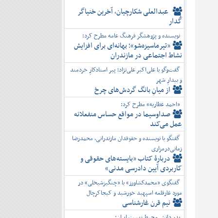
عبدالعلی شکارچیان، آخرین خنیاگر
گُدار
نویسنده و پژوهشگر فرهنگ عامه مطرح کرد:
«تیرماسیزه‌شو»؛ بهانه‌ای برای افزایش
نشاط اجتماعی در مازندران
گفت‌وگو با علی‌اکبر علی‌نژاد؛ پیر استادکارِ خردمند
و بیدارِ شهر
از میانِ بانگ گردش‌های چرخ
«احمد عطاریه» مطرح کرد:
صداوسیما در مواقع حساس منفعلانه
عمل می‌کند
گفتگو با نویسنده و حقوقدان مازندرانی، محمدرضا
زمانی‌درمزاری
دربارۀ کتاب ”بایسته‌های حقوقی و
کاربردی آیین دادرسی مدنی»
گفتگوی «محمدکشاورز» با «چنگیزشیخلی» در
مورد غارقلعه اسپهبد خورشید و کیجاکرچال
نیم قرن غارشناسی
پدر دانش محیط زیست ایران: