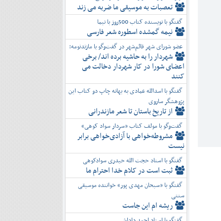
تعصبات به موسیقی ما ضربه می زند
گفتگو با نویسنده کتاب 500روز با نیما
نیمه گمشده اسطوره شعر فارسی
عضو شورای شهر قائم‌شهر در گفت‌و‌گو با مازندنومه:
شهردار را به حاشیه برده اند/ برخی
اعضای شورا در کار شهردار دخالت می
کنند
گفتگو با اسدالله عمادی به بهانه چاپ دو کتاب این
پژوهشگر ساروی
از تاریخ باستان تا شعر مازندرانی
گفت‌وگو با مولف کتاب «سردار سواد کوهی»
مشروطه‌خواهی با آزادی‌خواهی برابر
نیست
گفتگو با استاد حجت الله حیدری سوادکوهی
ثبت است در کلام خدا احترام ما
گفتگو با «سبحان مهدی پور» خواننده موسیقی
سنتی
ریشه ام این جاست
گفتگو با استاد احمد داداشی