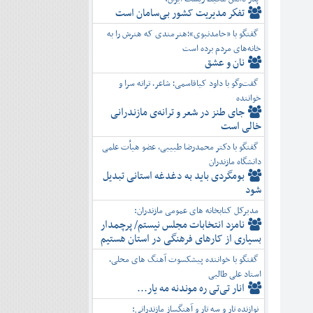
تفكر مديريت کشور بی‌سامان است
گفتگو با «حامدنبوی»؛هنرمندی که هنرش را به
خانه‌های مردم برده است
نان و عشق
گفت‌وگو با داود کیاقاسمی؛ شاعر، ترانه سرا و
خواننده
جای طنز در شعر و ترانه‌ی مازندرانی
خالی است
گفتگو با دکتر محمدرضا طبیبی، عضو هیأت علمی
دانشگاه مازندران
بومگردی باید به دغدغه استانی تبدیل
شود
مدیرکل کتابخانه های عمومی مازندران:
نامزد انتخابات مجلس نیستم/ پرچمدار
بسیاری از کارهای فرهنگی در استان هستیم
گفتگو با خواننده پیشکسوت آهنگ های محلی،
استاد علی طالبی
انار تی‌تی ره موندنه مه یار...
نوازنده تار و سه تار و آهنگساز مازندرانی: