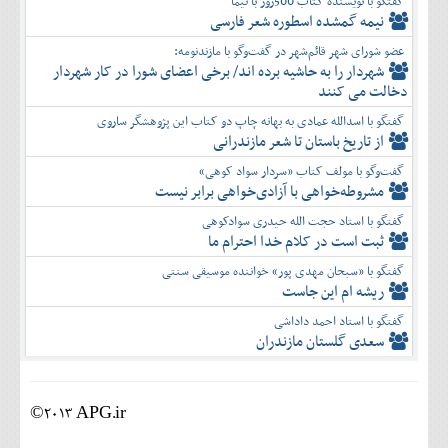
گفتگو با نویسنده کتاب 500روز با نیما
نیمه گمشده اسطوره شعر فارسی
عضو شورای شهر قائم‌شهر در گفت‌و‌گو با مازندنومه:
شهردار را به حاشیه برده اند/ برخی اعضای شورا در کار شهردار
دخالت می کنند
گفتگو با اسدالله عمادی به بهانه چاپ دو کتاب این پژوهشگر ساروی
از تاریخ باستان تا شعر مازندرانی
گفت‌وگو با مولف کتاب «سردار سواد کوهی»
مشروطه‌خواهی با آزادی‌خواهی برابر نیست
گفتگو با استاد حجت الله حیدری سوادکوهی
ثبت است در کلام خدا احترام ما
گفتگو با «سبحان مهدی پور» خواننده موسیقی سنتی
ریشه ام این جاست
گفتگو با استاد احمد داداشی
سعدی گلستان مازندران
©2013 APG.ir