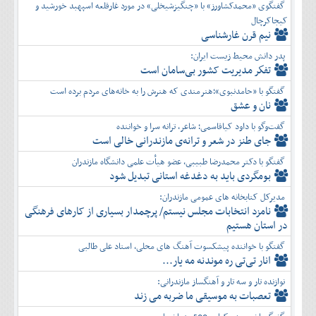
گفتگوی «محمدکشاورز» با «چنگیزشیخلی» در مورد غارقلعه اسپهبد خورشید و
کیجاکرچال
نیم قرن غارشناسی
پدر دانش محیط زیست ایران:
تفكر مديريت کشور بی‌سامان است
گفتگو با «حامدنبوی»؛هنرمندی که هنرش را به خانه‌های مردم برده است
نان و عشق
گفت‌وگو با داود کیاقاسمی؛ شاعر، ترانه سرا و خواننده
جای طنز در شعر و ترانه‌ی مازندرانی خالی است
گفتگو با دکتر محمدرضا طبیبی، عضو هیأت علمی دانشگاه مازندران
بومگردی باید به دغدغه استانی تبدیل شود
مدیرکل کتابخانه های عمومی مازندران:
نامزد انتخابات مجلس نیستم/ پرچمدار بسیاری از کارهای فرهنگی
در استان هستیم
گفتگو با خواننده پیشکسوت آهنگ های محلی، استاد علی طالبی
انار تی‌تی ره موندنه مه یار...
نوازنده تار و سه تار و آهنگساز مازندرانی:
تعصبات به موسیقی ما ضربه می زند