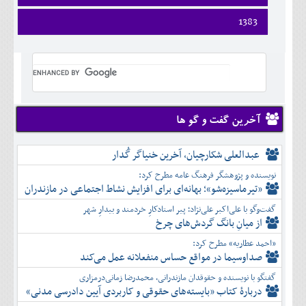
ارديبهشت
تير
شهريور
آبان
فروردين
1383
خرداد
مرداد
مهر
آذر
ارديبهشت
تير
شهريور
آبان
دی
فروردين
خرداد
مرداد
مهر
آذر
بهمن
ارديبهشت
تير
شهريور
آبان
دی
اسفند
خرداد
مرداد
مهر
آذر
بهمن
تير
شهريور
آبان
دی
اسفند
مرداد
مهر
آذر
بهمن
شهريور
آخرین گفت و گو ها
آبان
دی
اسفند
مهر
آذر
بهمن
آبان
عبدالعلی شکارچیان، آخرین خنیاگر گُدار
دی
اسفند
آذر
بهمن
نویسنده و پژوهشگر فرهنگ عامه مطرح کرد:
دی
اسفند
«تیرماسیزه‌شو»؛ بهانه‌ای برای افزایش نشاط اجتماعی در مازندران
بهمن
گفت‌وگو با علی‌اکبر علی‌نژاد؛ پیر استادکارِ خردمند و بیدارِ شهر
اسفند
از میانِ بانگ گردش‌های چرخ
«احمد عطاریه» مطرح کرد:
صداوسیما در مواقع حساس منفعلانه عمل می‌کند
گفتگو با نویسنده و حقوقدان مازندرانی، محمدرضا زمانی‌درمزاری
دربارۀ کتاب ”بایسته‌های حقوقی و کاربردی آیین دادرسی مدنی»