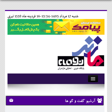
شنبه 17 مرداد 1405-13:34-
16 فردينه ماه 1538 تبری
آرشیو
تماس با ما
آرشیو 'گفت و گو ها
وبلاگ