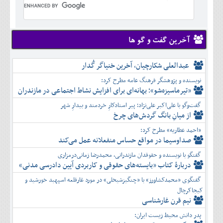
تير
شهريور
آبان
دی
اسفند
خرداد
مرداد
مهر
آذر
بهمن
تير
شهريور
آبان
دی
اسفند
مرداد
مهر
آذر
بهمن
شهريور
آخرین گفت و گو ها
آبان
دی
اسفند
مهر
آذر
بهمن
آبان
عبدالعلی شکارچیان، آخرین خنیاگر گُدار
دی
اسفند
آذر
بهمن
نویسنده و پژوهشگر فرهنگ عامه مطرح کرد:
دی
اسفند
«تیرماسیزه‌شو»؛ بهانه‌ای برای افزایش نشاط اجتماعی در مازندران
بهمن
گفت‌وگو با علی‌اکبر علی‌نژاد؛ پیر استادکارِ خردمند و بیدارِ شهر
اسفند
از میانِ بانگ گردش‌های چرخ
«احمد عطاریه» مطرح کرد:
صداوسیما در مواقع حساس منفعلانه عمل می‌کند
گفتگو با نویسنده و حقوقدان مازندرانی، محمدرضا زمانی‌درمزاری
دربارۀ کتاب ”بایسته‌های حقوقی و کاربردی آیین دادرسی مدنی»
گفتگوی «محمدکشاورز» با «چنگیزشیخلی» در مورد غارقلعه اسپهبد خورشید و
کیجاکرچال
نیم قرن غارشناسی
پدر دانش محیط زیست ایران: