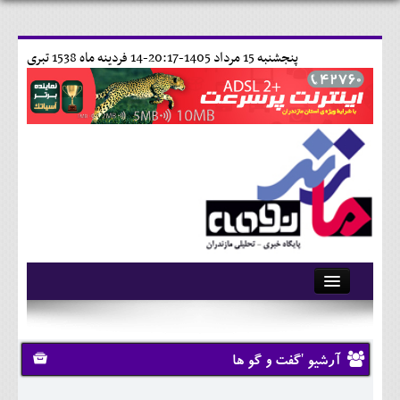
پنجشنبه 15 مرداد 1405-20:17-
14 فردينه ماه 1538 تبری
آرشیو
تماس با ما
آرشیو 'گفت و گو ها
وبلاگ