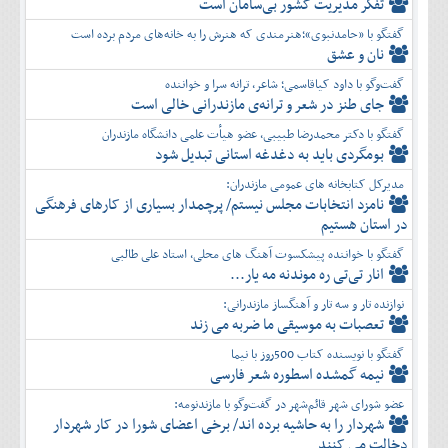
تفكر مديريت کشور بی‌سامان است
گفتگو با «حامدنبوی»؛هنرمندی که هنرش را به خانه‌های مردم برده است
نان و عشق
گفت‌وگو با داود کیاقاسمی؛ شاعر، ترانه سرا و خواننده
جای طنز در شعر و ترانه‌ی مازندرانی خالی است
گفتگو با دکتر محمدرضا طبیبی، عضو هیأت علمی دانشگاه مازندران
بومگردی باید به دغدغه استانی تبدیل شود
مدیرکل کتابخانه های عمومی مازندران:
نامزد انتخابات مجلس نیستم/ پرچمدار بسیاری از کارهای فرهنگی
در استان هستیم
گفتگو با خواننده پیشکسوت آهنگ های محلی، استاد علی طالبی
انار تی‌تی ره موندنه مه یار...
نوازنده تار و سه تار و آهنگساز مازندرانی:
تعصبات به موسیقی ما ضربه می زند
گفتگو با نویسنده کتاب 500روز با نیما
نیمه گمشده اسطوره شعر فارسی
عضو شورای شهر قائم‌شهر در گفت‌و‌گو با مازندنومه:
شهردار را به حاشیه برده اند/ برخی اعضای شورا در کار شهردار
دخالت می کنند