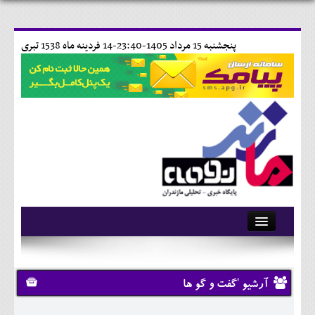
پنجشنبه 15 مرداد 1405-23:40-
14 فردينه ماه 1538 تبری
آرشیو
تماس با ما
آرشیو 'گفت و گو ها
وبلاگ