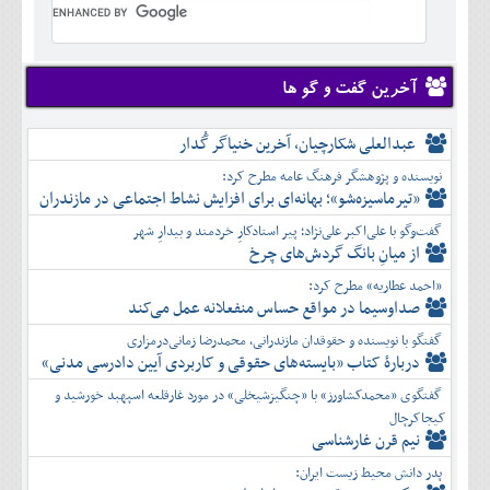
تير
شهريور
آبان
دی
اسفند
خرداد
مرداد
مهر
آذر
بهمن
تير
شهريور
آبان
دی
اسفند
مرداد
مهر
آذر
بهمن
شهريور
آخرین گفت و گو ها
آبان
دی
اسفند
مهر
آذر
بهمن
آبان
عبدالعلی شکارچیان، آخرین خنیاگر گُدار
دی
اسفند
آذر
بهمن
نویسنده و پژوهشگر فرهنگ عامه مطرح کرد:
دی
اسفند
«تیرماسیزه‌شو»؛ بهانه‌ای برای افزایش نشاط اجتماعی در مازندران
بهمن
گفت‌وگو با علی‌اکبر علی‌نژاد؛ پیر استادکارِ خردمند و بیدارِ شهر
اسفند
از میانِ بانگ گردش‌های چرخ
«احمد عطاریه» مطرح کرد:
صداوسیما در مواقع حساس منفعلانه عمل می‌کند
گفتگو با نویسنده و حقوقدان مازندرانی، محمدرضا زمانی‌درمزاری
دربارۀ کتاب ”بایسته‌های حقوقی و کاربردی آیین دادرسی مدنی»
گفتگوی «محمدکشاورز» با «چنگیزشیخلی» در مورد غارقلعه اسپهبد خورشید و
کیجاکرچال
نیم قرن غارشناسی
پدر دانش محیط زیست ایران: