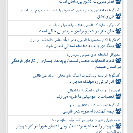
تفكر مديريت کشور بی‌سامان است
گفتگو با «حامدنبوی»؛هنرمندی که هنرش را به خانه‌های مردم برده است
نان و عشق
گفت‌وگو با داود کیاقاسمی؛ شاعر، ترانه سرا و خواننده
جای طنز در شعر و ترانه‌ی مازندرانی خالی است
گفتگو با دکتر محمدرضا طبیبی، عضو هیأت علمی دانشگاه مازندران
بومگردی باید به دغدغه استانی تبدیل شود
مدیرکل کتابخانه های عمومی مازندران:
نامزد انتخابات مجلس نیستم/ پرچمدار بسیاری از کارهای فرهنگی
در استان هستیم
گفتگو با خواننده پیشکسوت آهنگ های محلی، استاد علی طالبی
انار تی‌تی ره موندنه مه یار...
نوازنده تار و سه تار و آهنگساز مازندرانی:
تعصبات به موسیقی ما ضربه می زند
گفتگو با نویسنده کتاب 500روز با نیما
نیمه گمشده اسطوره شعر فارسی
عضو شورای شهر قائم‌شهر در گفت‌و‌گو با مازندنومه:
شهردار را به حاشیه برده اند/ برخی اعضای شورا در کار شهردار
دخالت می کنند