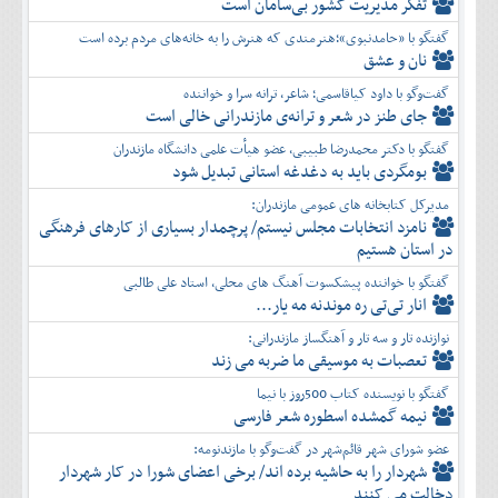
تفكر مديريت کشور بی‌سامان است
گفتگو با «حامدنبوی»؛هنرمندی که هنرش را به خانه‌های مردم برده است
نان و عشق
گفت‌وگو با داود کیاقاسمی؛ شاعر، ترانه سرا و خواننده
جای طنز در شعر و ترانه‌ی مازندرانی خالی است
گفتگو با دکتر محمدرضا طبیبی، عضو هیأت علمی دانشگاه مازندران
بومگردی باید به دغدغه استانی تبدیل شود
مدیرکل کتابخانه های عمومی مازندران:
نامزد انتخابات مجلس نیستم/ پرچمدار بسیاری از کارهای فرهنگی
در استان هستیم
گفتگو با خواننده پیشکسوت آهنگ های محلی، استاد علی طالبی
انار تی‌تی ره موندنه مه یار...
نوازنده تار و سه تار و آهنگساز مازندرانی:
تعصبات به موسیقی ما ضربه می زند
گفتگو با نویسنده کتاب 500روز با نیما
نیمه گمشده اسطوره شعر فارسی
عضو شورای شهر قائم‌شهر در گفت‌و‌گو با مازندنومه:
شهردار را به حاشیه برده اند/ برخی اعضای شورا در کار شهردار
دخالت می کنند