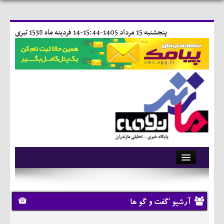
پنجشنبه 15 مرداد 1405-15:44-
14 فردينه ماه 1538 تبری
آرشیو
تماس با ما
آرشیو 'گفت و گو ها
وبلاگ