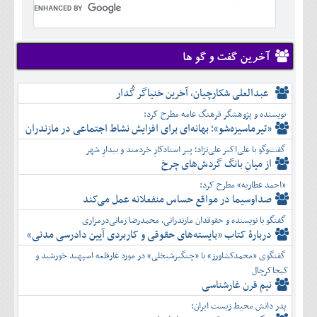
تير
شهريور
آبان
دی
اسفند
خرداد
مرداد
مهر
آذر
بهمن
تير
شهريور
آبان
دی
اسفند
مرداد
مهر
آذر
بهمن
شهريور
آخرین گفت و گو ها
آبان
دی
اسفند
مهر
آذر
بهمن
آبان
عبدالعلی شکارچیان، آخرین خنیاگر گُدار
دی
اسفند
آذر
بهمن
نویسنده و پژوهشگر فرهنگ عامه مطرح کرد:
دی
اسفند
«تیرماسیزه‌شو»؛ بهانه‌ای برای افزایش نشاط اجتماعی در مازندران
بهمن
گفت‌وگو با علی‌اکبر علی‌نژاد؛ پیر استادکارِ خردمند و بیدارِ شهر
اسفند
از میانِ بانگ گردش‌های چرخ
«احمد عطاریه» مطرح کرد:
صداوسیما در مواقع حساس منفعلانه عمل می‌کند
گفتگو با نویسنده و حقوقدان مازندرانی، محمدرضا زمانی‌درمزاری
دربارۀ کتاب ”بایسته‌های حقوقی و کاربردی آیین دادرسی مدنی»
گفتگوی «محمدکشاورز» با «چنگیزشیخلی» در مورد غارقلعه اسپهبد خورشید و
کیجاکرچال
نیم قرن غارشناسی
پدر دانش محیط زیست ایران: