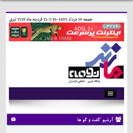
جمعه 16 مرداد 1405-1:36-
15 فردينه ماه 1538 تبری
آرشیو
تماس با ما
آرشیو 'گفت و گو ها
وبلاگ