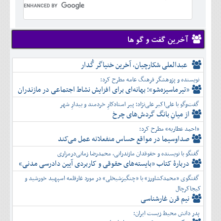
تير
شهريور
آبان
دی
اسفند
خرداد
مرداد
مهر
آذر
بهمن
تير
شهريور
آبان
دی
اسفند
مرداد
مهر
آذر
بهمن
شهريور
آخرین گفت و گو ها
آبان
دی
اسفند
مهر
آذر
بهمن
آبان
عبدالعلی شکارچیان، آخرین خنیاگر گُدار
دی
اسفند
آذر
بهمن
نویسنده و پژوهشگر فرهنگ عامه مطرح کرد:
دی
اسفند
«تیرماسیزه‌شو»؛ بهانه‌ای برای افزایش نشاط اجتماعی در مازندران
بهمن
گفت‌وگو با علی‌اکبر علی‌نژاد؛ پیر استادکارِ خردمند و بیدارِ شهر
اسفند
از میانِ بانگ گردش‌های چرخ
«احمد عطاریه» مطرح کرد:
صداوسیما در مواقع حساس منفعلانه عمل می‌کند
گفتگو با نویسنده و حقوقدان مازندرانی، محمدرضا زمانی‌درمزاری
دربارۀ کتاب ”بایسته‌های حقوقی و کاربردی آیین دادرسی مدنی»
گفتگوی «محمدکشاورز» با «چنگیزشیخلی» در مورد غارقلعه اسپهبد خورشید و
کیجاکرچال
نیم قرن غارشناسی
پدر دانش محیط زیست ایران: