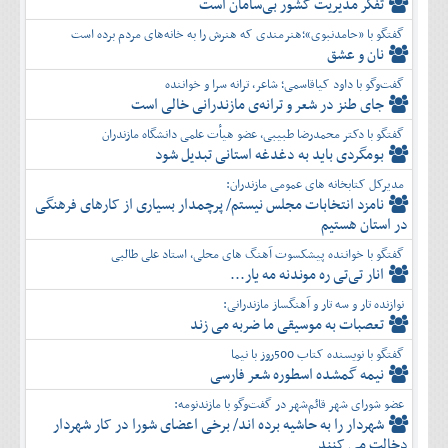
تفكر مديريت کشور بی‌سامان است
گفتگو با «حامدنبوی»؛هنرمندی که هنرش را به خانه‌های مردم برده است
نان و عشق
گفت‌وگو با داود کیاقاسمی؛ شاعر، ترانه سرا و خواننده
جای طنز در شعر و ترانه‌ی مازندرانی خالی است
گفتگو با دکتر محمدرضا طبیبی، عضو هیأت علمی دانشگاه مازندران
بومگردی باید به دغدغه استانی تبدیل شود
مدیرکل کتابخانه های عمومی مازندران:
نامزد انتخابات مجلس نیستم/ پرچمدار بسیاری از کارهای فرهنگی
در استان هستیم
گفتگو با خواننده پیشکسوت آهنگ های محلی، استاد علی طالبی
انار تی‌تی ره موندنه مه یار...
نوازنده تار و سه تار و آهنگساز مازندرانی:
تعصبات به موسیقی ما ضربه می زند
گفتگو با نویسنده کتاب 500روز با نیما
نیمه گمشده اسطوره شعر فارسی
عضو شورای شهر قائم‌شهر در گفت‌و‌گو با مازندنومه:
شهردار را به حاشیه برده اند/ برخی اعضای شورا در کار شهردار
دخالت می کنند