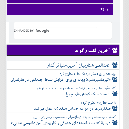
ارديبهشت
تير
شهريور
آبان
دی
فروردين
1383
خرداد
مرداد
مهر
آذر
بهمن
ارديبهشت
تير
شهريور
آبان
دی
اسفند
فروردين
خرداد
مرداد
مهر
آذر
بهمن
ارديبهشت
تير
شهريور
آبان
دی
اسفند
خرداد
مرداد
مهر
آذر
بهمن
تير
شهريور
آبان
دی
اسفند
مرداد
مهر
آذر
بهمن
شهريور
آخرین گفت و گو ها
آبان
دی
اسفند
مهر
آذر
بهمن
آبان
عبدالعلی شکارچیان، آخرین خنیاگر گُدار
دی
اسفند
آذر
بهمن
نویسنده و پژوهشگر فرهنگ عامه مطرح کرد:
دی
اسفند
«تیرماسیزه‌شو»؛ بهانه‌ای برای افزایش نشاط اجتماعی در مازندران
بهمن
گفت‌وگو با علی‌اکبر علی‌نژاد؛ پیر استادکارِ خردمند و بیدارِ شهر
اسفند
از میانِ بانگ گردش‌های چرخ
«احمد عطاریه» مطرح کرد:
صداوسیما در مواقع حساس منفعلانه عمل می‌کند
گفتگو با نویسنده و حقوقدان مازندرانی، محمدرضا زمانی‌درمزاری
دربارۀ کتاب ”بایسته‌های حقوقی و کاربردی آیین دادرسی مدنی»