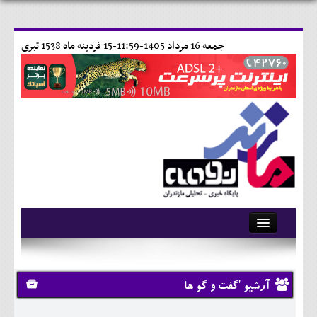
جمعه 16 مرداد 1405-11:59-
15 فردينه ماه 1538 تبری
آرشیو
تماس با ما
آرشیو 'گفت و گو ها
وبلاگ