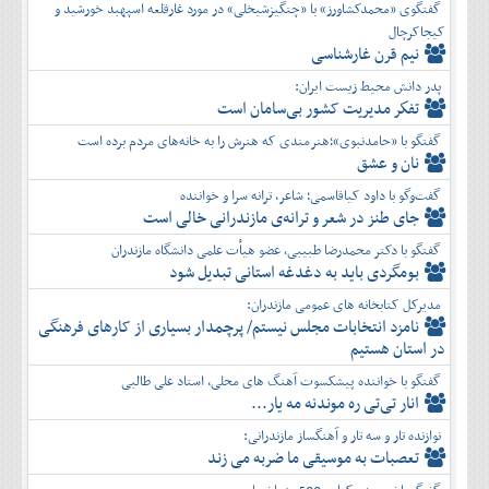
گفتگوی «محمدکشاورز» با «چنگیزشیخلی» در مورد غارقلعه اسپهبد خورشید و
کیجاکرچال
نیم قرن غارشناسی
پدر دانش محیط زیست ایران:
تفكر مديريت کشور بی‌سامان است
گفتگو با «حامدنبوی»؛هنرمندی که هنرش را به خانه‌های مردم برده است
نان و عشق
گفت‌وگو با داود کیاقاسمی؛ شاعر، ترانه سرا و خواننده
جای طنز در شعر و ترانه‌ی مازندرانی خالی است
گفتگو با دکتر محمدرضا طبیبی، عضو هیأت علمی دانشگاه مازندران
بومگردی باید به دغدغه استانی تبدیل شود
مدیرکل کتابخانه های عمومی مازندران:
نامزد انتخابات مجلس نیستم/ پرچمدار بسیاری از کارهای فرهنگی
در استان هستیم
گفتگو با خواننده پیشکسوت آهنگ های محلی، استاد علی طالبی
انار تی‌تی ره موندنه مه یار...
نوازنده تار و سه تار و آهنگساز مازندرانی:
تعصبات به موسیقی ما ضربه می زند