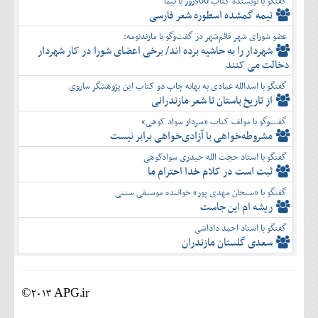
گفتگو با نویسنده کتاب 500روز با نیما
نیمه گمشده اسطوره شعر فارسی
عضو شورای شهر قائم‌شهر در گفت‌و‌گو با مازندنومه:
شهردار را به حاشیه برده اند/ برخی اعضای شورا در کار شهردار
دخالت می کنند
گفتگو با اسدالله عمادی به بهانه چاپ دو کتاب این پژوهشگر ساروی
از تاریخ باستان تا شعر مازندرانی
گفت‌وگو با مولف کتاب «سردار سواد کوهی»
مشروطه‌خواهی با آزادی‌خواهی برابر نیست
گفتگو با استاد حجت الله حیدری سوادکوهی
ثبت است در کلام خدا احترام ما
گفتگو با «سبحان مهدی پور» خواننده موسیقی سنتی
ریشه ام این جاست
گفتگو با استاد احمد داداشی
سعدی گلستان مازندران
©2013 APG.ir