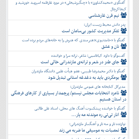
گفتگوی «محمدکشاورز» با «چنگیزشیخلی» در مورد غارقلعه اسپهبد خورشید و
کیجاکرچال
نیم قرن غارشناسی
پدر دانش محیط زیست ایران:
تفكر مديريت کشور بی‌سامان است
گفتگو با «حامدنبوی»؛هنرمندی که هنرش را به خانه‌های مردم برده است
نان و عشق
گفت‌وگو با داود کیاقاسمی؛ شاعر، ترانه سرا و خواننده
جای طنز در شعر و ترانه‌ی مازندرانی خالی است
گفتگو با دکتر محمدرضا طبیبی، عضو هیأت علمی دانشگاه مازندران
بومگردی باید به دغدغه استانی تبدیل شود
مدیرکل کتابخانه های عمومی مازندران:
نامزد انتخابات مجلس نیستم/ پرچمدار بسیاری از کارهای فرهنگی
در استان هستیم
گفتگو با خواننده پیشکسوت آهنگ های محلی، استاد علی طالبی
انار تی‌تی ره موندنه مه یار...
نوازنده تار و سه تار و آهنگساز مازندرانی:
تعصبات به موسیقی ما ضربه می زند