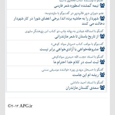
گفتگو با نویسنده کتاب 500روز با نیما
نیمه گمشده اسطوره شعر فارسی
عضو شورای شهر قائم‌شهر در گفت‌و‌گو با مازندنومه:
شهردار را به حاشیه برده اند/ برخی اعضای شورا در کار شهردار
دخالت می کنند
گفتگو با اسدالله عمادی به بهانه چاپ دو کتاب این پژوهشگر ساروی
از تاریخ باستان تا شعر مازندرانی
گفت‌وگو با مولف کتاب «سردار سواد کوهی»
مشروطه‌خواهی با آزادی‌خواهی برابر نیست
گفتگو با استاد حجت الله حیدری سوادکوهی
ثبت است در کلام خدا احترام ما
گفتگو با «سبحان مهدی پور» خواننده موسیقی سنتی
ریشه ام این جاست
گفتگو با استاد احمد داداشی
سعدی گلستان مازندران
©2013 APG.ir