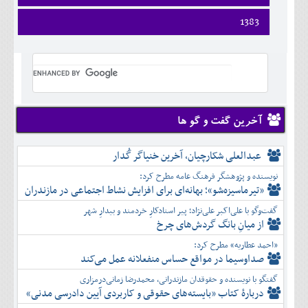
ارديبهشت
تير
شهريور
آبان
دی
اسفند
فروردين
1383
خرداد
مرداد
مهر
آذر
بهمن
ارديبهشت
تير
شهريور
آبان
دی
اسفند
فروردين
خرداد
مرداد
مهر
آذر
بهمن
ارديبهشت
تير
شهريور
آبان
دی
اسفند
خرداد
مرداد
مهر
آذر
بهمن
تير
شهريور
آبان
دی
اسفند
مرداد
مهر
آذر
بهمن
شهريور
آخرین گفت و گو ها
آبان
دی
اسفند
مهر
آذر
بهمن
آبان
عبدالعلی شکارچیان، آخرین خنیاگر گُدار
دی
اسفند
آذر
بهمن
نویسنده و پژوهشگر فرهنگ عامه مطرح کرد:
دی
اسفند
«تیرماسیزه‌شو»؛ بهانه‌ای برای افزایش نشاط اجتماعی در مازندران
بهمن
گفت‌وگو با علی‌اکبر علی‌نژاد؛ پیر استادکارِ خردمند و بیدارِ شهر
اسفند
از میانِ بانگ گردش‌های چرخ
«احمد عطاریه» مطرح کرد:
صداوسیما در مواقع حساس منفعلانه عمل می‌کند
گفتگو با نویسنده و حقوقدان مازندرانی، محمدرضا زمانی‌درمزاری
دربارۀ کتاب ”بایسته‌های حقوقی و کاربردی آیین دادرسی مدنی»