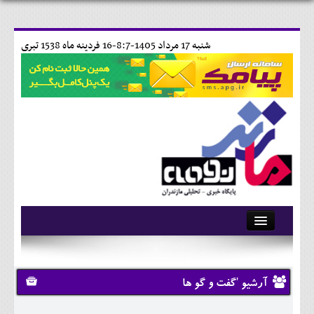
شنبه 17 مرداد 1405-8:7-
16 فردينه ماه 1538 تبری
آرشیو
تماس با ما
آرشیو 'گفت و گو ها
وبلاگ