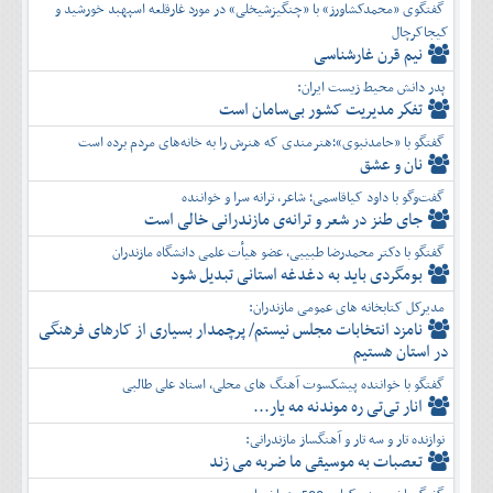
گفتگوی «محمدکشاورز» با «چنگیزشیخلی» در مورد غارقلعه اسپهبد خورشید و
کیجاکرچال
نیم قرن غارشناسی
پدر دانش محیط زیست ایران:
تفكر مديريت کشور بی‌سامان است
گفتگو با «حامدنبوی»؛هنرمندی که هنرش را به خانه‌های مردم برده است
نان و عشق
گفت‌وگو با داود کیاقاسمی؛ شاعر، ترانه سرا و خواننده
جای طنز در شعر و ترانه‌ی مازندرانی خالی است
گفتگو با دکتر محمدرضا طبیبی، عضو هیأت علمی دانشگاه مازندران
بومگردی باید به دغدغه استانی تبدیل شود
مدیرکل کتابخانه های عمومی مازندران:
نامزد انتخابات مجلس نیستم/ پرچمدار بسیاری از کارهای فرهنگی
در استان هستیم
گفتگو با خواننده پیشکسوت آهنگ های محلی، استاد علی طالبی
انار تی‌تی ره موندنه مه یار...
نوازنده تار و سه تار و آهنگساز مازندرانی:
تعصبات به موسیقی ما ضربه می زند