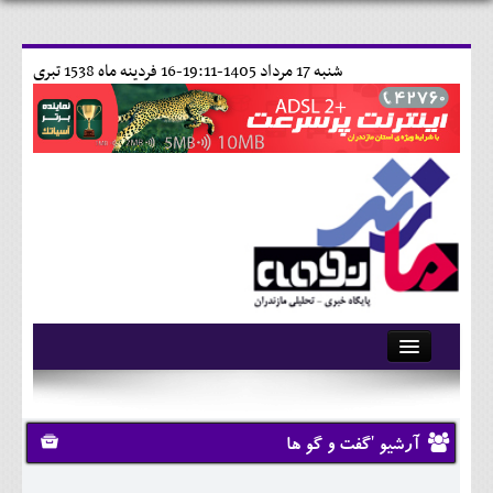
شنبه 17 مرداد 1405-19:11-
16 فردينه ماه 1538 تبری
آرشیو
تماس با ما
آرشیو 'گفت و گو ها
وبلاگ