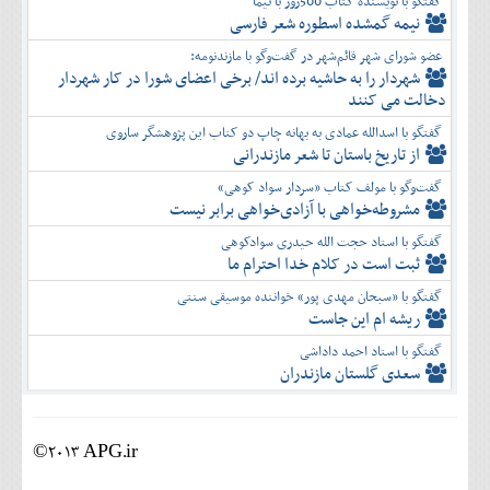
گفتگو با نویسنده کتاب 500روز با نیما
نیمه گمشده اسطوره شعر فارسی
عضو شورای شهر قائم‌شهر در گفت‌و‌گو با مازندنومه:
شهردار را به حاشیه برده اند/ برخی اعضای شورا در کار شهردار
دخالت می کنند
گفتگو با اسدالله عمادی به بهانه چاپ دو کتاب این پژوهشگر ساروی
از تاریخ باستان تا شعر مازندرانی
گفت‌وگو با مولف کتاب «سردار سواد کوهی»
مشروطه‌خواهی با آزادی‌خواهی برابر نیست
گفتگو با استاد حجت الله حیدری سوادکوهی
ثبت است در کلام خدا احترام ما
گفتگو با «سبحان مهدی پور» خواننده موسیقی سنتی
ریشه ام این جاست
گفتگو با استاد احمد داداشی
سعدی گلستان مازندران
©2013 APG.ir