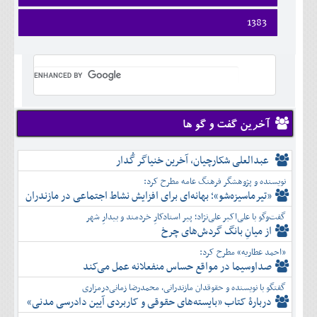
ارديبهشت
تير
شهريور
آبان
دی
اسفند
فروردين
1383
خرداد
مرداد
مهر
آذر
بهمن
ارديبهشت
تير
شهريور
آبان
دی
اسفند
فروردين
خرداد
مرداد
مهر
آذر
بهمن
ارديبهشت
تير
شهريور
آبان
دی
اسفند
خرداد
مرداد
مهر
آذر
بهمن
تير
شهريور
آبان
دی
اسفند
مرداد
مهر
آذر
بهمن
شهريور
آخرین گفت و گو ها
آبان
دی
اسفند
مهر
آذر
بهمن
آبان
عبدالعلی شکارچیان، آخرین خنیاگر گُدار
دی
اسفند
آذر
بهمن
نویسنده و پژوهشگر فرهنگ عامه مطرح کرد:
دی
اسفند
«تیرماسیزه‌شو»؛ بهانه‌ای برای افزایش نشاط اجتماعی در مازندران
بهمن
گفت‌وگو با علی‌اکبر علی‌نژاد؛ پیر استادکارِ خردمند و بیدارِ شهر
اسفند
از میانِ بانگ گردش‌های چرخ
«احمد عطاریه» مطرح کرد:
صداوسیما در مواقع حساس منفعلانه عمل می‌کند
گفتگو با نویسنده و حقوقدان مازندرانی، محمدرضا زمانی‌درمزاری
دربارۀ کتاب ”بایسته‌های حقوقی و کاربردی آیین دادرسی مدنی»