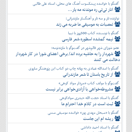
گفتگو با خواننده پیشکسوت آهنگ های محلی، استاد علی طالبی
انار تی‌تی ره موندنه مه یار...
نوازنده تار و سه تار و آهنگساز مازندرانی:
تعصبات به موسیقی ما ضربه می زند
گفتگو با نویسنده کتاب 500روز با نیما
نیمه گمشده اسطوره شعر فارسی
عضو شورای شهر قائم‌شهر در گفت‌و‌گو با مازندنومه:
شهردار را به حاشیه برده اند/ برخی اعضای شورا در کار شهردار
دخالت می کنند
گفتگو با اسدالله عمادی به بهانه چاپ دو کتاب این پژوهشگر ساروی
از تاریخ باستان تا شعر مازندرانی
گفت‌وگو با مولف کتاب «سردار سواد کوهی»
مشروطه‌خواهی با آزادی‌خواهی برابر نیست
گفتگو با استاد حجت الله حیدری سوادکوهی
ثبت است در کلام خدا احترام ما
گفتگو با «سبحان مهدی پور» خواننده موسیقی سنتی
ریشه ام این جاست
گفتگو با استاد احمد داداشی