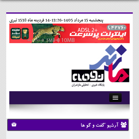
پنجشنبه 15 مرداد 1405-13:26-
14 فردينه ماه 1538 تبری
آرشیو
تماس با ما
آرشیو 'گفت و گو ها
وبلاگ