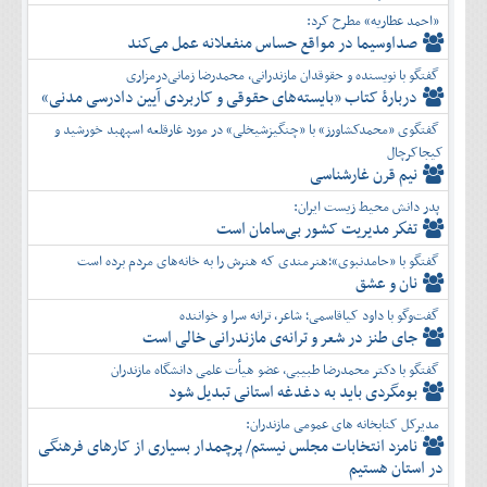
«احمد عطاریه» مطرح کرد:
صداوسیما در مواقع حساس منفعلانه عمل می‌کند
گفتگو با نویسنده و حقوقدان مازندرانی، محمدرضا زمانی‌درمزاری
دربارۀ کتاب ”بایسته‌های حقوقی و کاربردی آیین دادرسی مدنی»
گفتگوی «محمدکشاورز» با «چنگیزشیخلی» در مورد غارقلعه اسپهبد خورشید و
کیجاکرچال
نیم قرن غارشناسی
پدر دانش محیط زیست ایران:
تفكر مديريت کشور بی‌سامان است
گفتگو با «حامدنبوی»؛هنرمندی که هنرش را به خانه‌های مردم برده است
نان و عشق
گفت‌وگو با داود کیاقاسمی؛ شاعر، ترانه سرا و خواننده
جای طنز در شعر و ترانه‌ی مازندرانی خالی است
گفتگو با دکتر محمدرضا طبیبی، عضو هیأت علمی دانشگاه مازندران
بومگردی باید به دغدغه استانی تبدیل شود
مدیرکل کتابخانه های عمومی مازندران:
نامزد انتخابات مجلس نیستم/ پرچمدار بسیاری از کارهای فرهنگی
در استان هستیم