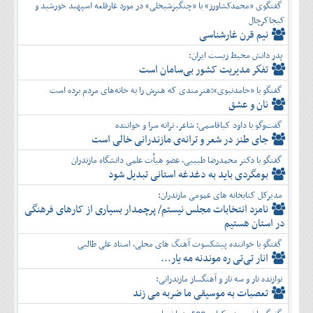
گفتگوی «محمدکشاورز» با «چنگیزشیخلی» در مورد غارقلعه اسپهبد خورشید و
کیجاکرچال
نیم قرن غارشناسی
پدر دانش محیط زیست ایران:
تفكر مديريت کشور بی‌سامان است
گفتگو با «حامدنبوی»؛هنرمندی که هنرش را به خانه‌های مردم برده است
نان و عشق
گفت‌وگو با داود کیاقاسمی؛ شاعر، ترانه سرا و خواننده
جای طنز در شعر و ترانه‌ی مازندرانی خالی است
گفتگو با دکتر محمدرضا طبیبی، عضو هیأت علمی دانشگاه مازندران
بومگردی باید به دغدغه استانی تبدیل شود
مدیرکل کتابخانه های عمومی مازندران:
نامزد انتخابات مجلس نیستم/ پرچمدار بسیاری از کارهای فرهنگی
در استان هستیم
گفتگو با خواننده پیشکسوت آهنگ های محلی، استاد علی طالبی
انار تی‌تی ره موندنه مه یار...
نوازنده تار و سه تار و آهنگساز مازندرانی:
تعصبات به موسیقی ما ضربه می زند