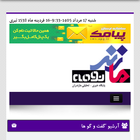
شنبه 17 مرداد 1405-9:33-
16 فردينه ماه 1538 تبری
آرشیو
تماس با ما
آرشیو 'گفت و گو ها
وبلاگ