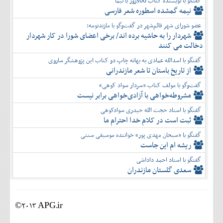
گفتگو با نویسنده کتاب 500روز با نیما
نیمه گمشده اسطوره شعر فارسی
عضو شورای شهر قائم‌شهر در گفت‌و‌گو با مازندنومه:
شهردار را به حاشیه برده اند/ برخی اعضای شورا در کار شهردار
دخالت می کنند
گفتگو با اسدالله عمادی به بهانه چاپ دو کتاب این پژوهشگر ساروی
از تاریخ باستان تا شعر مازندرانی
گفت‌وگو با مولف کتاب «سردار سواد کوهی»
مشروطه‌خواهی با آزادی‌خواهی برابر نیست
گفتگو با استاد حجت الله حیدری سوادکوهی
ثبت است در کلام خدا احترام ما
گفتگو با «سبحان مهدی پور» خواننده موسیقی سنتی
ریشه ام این جاست
گفتگو با استاد احمد داداشی
سعدی گلستان مازندران
©2013 APG.ir