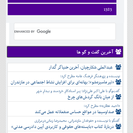
ارديبهشت
تير
شهريور
آبان
دی
اسفند
فروردين
1383
خرداد
مرداد
مهر
آذر
بهمن
ارديبهشت
تير
شهريور
آبان
دی
اسفند
فروردين
خرداد
مرداد
مهر
آذر
بهمن
ارديبهشت
تير
شهريور
آبان
دی
اسفند
خرداد
مرداد
مهر
آذر
بهمن
تير
شهريور
آبان
دی
اسفند
مرداد
مهر
آذر
بهمن
شهريور
آخرین گفت و گو ها
آبان
دی
اسفند
مهر
آذر
بهمن
آبان
عبدالعلی شکارچیان، آخرین خنیاگر گُدار
دی
اسفند
آذر
بهمن
نویسنده و پژوهشگر فرهنگ عامه مطرح کرد:
دی
اسفند
«تیرماسیزه‌شو»؛ بهانه‌ای برای افزایش نشاط اجتماعی در مازندران
بهمن
گفت‌وگو با علی‌اکبر علی‌نژاد؛ پیر استادکارِ خردمند و بیدارِ شهر
اسفند
از میانِ بانگ گردش‌های چرخ
«احمد عطاریه» مطرح کرد:
صداوسیما در مواقع حساس منفعلانه عمل می‌کند
گفتگو با نویسنده و حقوقدان مازندرانی، محمدرضا زمانی‌درمزاری
دربارۀ کتاب ”بایسته‌های حقوقی و کاربردی آیین دادرسی مدنی»