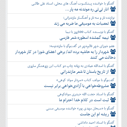
گفتگو با خواننده پیشکسوت آهنگ های محلی، استاد علی طالبی
انار تی‌تی ره موندنه مه یار...
نوازنده تار و سه تار و آهنگساز مازندرانی:
تعصبات به موسیقی ما ضربه می زند
گفتگو با نویسنده کتاب 500روز با نیما
نیمه گمشده اسطوره شعر فارسی
عضو شورای شهر قائم‌شهر در گفت‌و‌گو با مازندنومه:
شهردار را به حاشیه برده اند/ برخی اعضای شورا در کار شهردار
دخالت می کنند
گفتگو با اسدالله عمادی به بهانه چاپ دو کتاب این پژوهشگر ساروی
از تاریخ باستان تا شعر مازندرانی
گفت‌وگو با مولف کتاب «سردار سواد کوهی»
مشروطه‌خواهی با آزادی‌خواهی برابر نیست
گفتگو با استاد حجت الله حیدری سوادکوهی
ثبت است در کلام خدا احترام ما
گفتگو با «سبحان مهدی پور» خواننده موسیقی سنتی
ریشه ام این جاست
گفتگو با استاد احمد داداشی