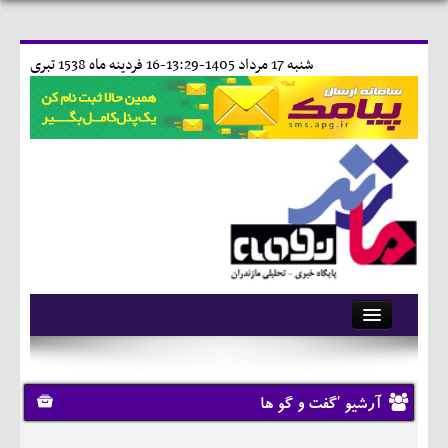
شنبه 17 مرداد 1405-13:29-
16 فردينه ماه 1538 تبری
آرشیو
تماس با ما
آرشیو 'گفت و گو ها
وبلاگ