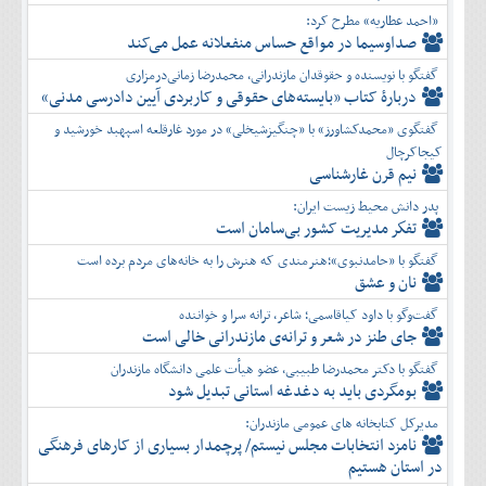
«احمد عطاریه» مطرح کرد:
صداوسیما در مواقع حساس منفعلانه عمل می‌کند
گفتگو با نویسنده و حقوقدان مازندرانی، محمدرضا زمانی‌درمزاری
دربارۀ کتاب ”بایسته‌های حقوقی و کاربردی آیین دادرسی مدنی»
گفتگوی «محمدکشاورز» با «چنگیزشیخلی» در مورد غارقلعه اسپهبد خورشید و
کیجاکرچال
نیم قرن غارشناسی
پدر دانش محیط زیست ایران:
تفكر مديريت کشور بی‌سامان است
گفتگو با «حامدنبوی»؛هنرمندی که هنرش را به خانه‌های مردم برده است
نان و عشق
گفت‌وگو با داود کیاقاسمی؛ شاعر، ترانه سرا و خواننده
جای طنز در شعر و ترانه‌ی مازندرانی خالی است
گفتگو با دکتر محمدرضا طبیبی، عضو هیأت علمی دانشگاه مازندران
بومگردی باید به دغدغه استانی تبدیل شود
مدیرکل کتابخانه های عمومی مازندران:
نامزد انتخابات مجلس نیستم/ پرچمدار بسیاری از کارهای فرهنگی
در استان هستیم