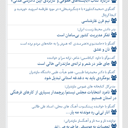
دربارۀ کتاب ”بایسته‌های حقوقی و کاربردی آیین دادرسی مدنی»
گفتگوی «محمدکشاورز» با «چنگیزشیخلی» در مورد غارقلعه اسپهبد خورشید و
کیجاکرچال
نیم قرن غارشناسی
پدر دانش محیط زیست ایران:
تفكر مديريت کشور بی‌سامان است
گفتگو با «حامدنبوی»؛هنرمندی که هنرش را به خانه‌های مردم برده است
نان و عشق
گفت‌وگو با داود کیاقاسمی؛ شاعر، ترانه سرا و خواننده
جای طنز در شعر و ترانه‌ی مازندرانی خالی است
گفتگو با دکتر محمدرضا طبیبی، عضو هیأت علمی دانشگاه مازندران
بومگردی باید به دغدغه استانی تبدیل شود
مدیرکل کتابخانه های عمومی مازندران:
نامزد انتخابات مجلس نیستم/ پرچمدار بسیاری از کارهای فرهنگی
در استان هستیم
گفتگو با خواننده پیشکسوت آهنگ های محلی، استاد علی طالبی
انار تی‌تی ره موندنه مه یار...
نوازنده تار و سه تار و آهنگساز مازندرانی:
تعصبات به موسیقی ما ضربه می زند