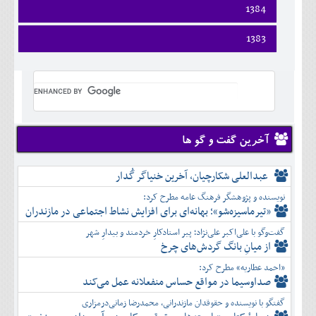
اسفند
فروردين
1384
خرداد
مرداد
مهر
آذر
بهمن
ارديبهشت
تير
شهريور
آبان
دی
اسفند
فروردين
1383
خرداد
مرداد
مهر
آذر
بهمن
ارديبهشت
تير
شهريور
آبان
دی
اسفند
فروردين
خرداد
مرداد
مهر
آذر
بهمن
ارديبهشت
تير
شهريور
آبان
دی
اسفند
خرداد
مرداد
مهر
آذر
بهمن
تير
شهريور
آبان
دی
اسفند
مرداد
مهر
آذر
بهمن
شهريور
آخرین گفت و گو ها
آبان
دی
اسفند
مهر
آذر
بهمن
آبان
عبدالعلی شکارچیان، آخرین خنیاگر گُدار
دی
اسفند
آذر
بهمن
نویسنده و پژوهشگر فرهنگ عامه مطرح کرد:
دی
اسفند
«تیرماسیزه‌شو»؛ بهانه‌ای برای افزایش نشاط اجتماعی در مازندران
بهمن
گفت‌وگو با علی‌اکبر علی‌نژاد؛ پیر استادکارِ خردمند و بیدارِ شهر
اسفند
از میانِ بانگ گردش‌های چرخ
«احمد عطاریه» مطرح کرد:
صداوسیما در مواقع حساس منفعلانه عمل می‌کند
گفتگو با نویسنده و حقوقدان مازندرانی، محمدرضا زمانی‌درمزاری