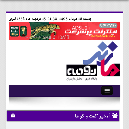
جمعه 16 مرداد 1405-21:30-
15 فردينه ماه 1538 تبری
آرشیو
تماس با ما
آرشیو 'گفت و گو ها
وبلاگ