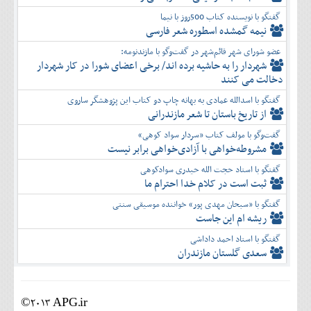
گفتگو با نویسنده کتاب 500روز با نیما
نیمه گمشده اسطوره شعر فارسی
عضو شورای شهر قائم‌شهر در گفت‌و‌گو با مازندنومه:
شهردار را به حاشیه برده اند/ برخی اعضای شورا در کار شهردار
دخالت می کنند
گفتگو با اسدالله عمادی به بهانه چاپ دو کتاب این پژوهشگر ساروی
از تاریخ باستان تا شعر مازندرانی
گفت‌وگو با مولف کتاب «سردار سواد کوهی»
مشروطه‌خواهی با آزادی‌خواهی برابر نیست
گفتگو با استاد حجت الله حیدری سوادکوهی
ثبت است در کلام خدا احترام ما
گفتگو با «سبحان مهدی پور» خواننده موسیقی سنتی
ریشه ام این جاست
گفتگو با استاد احمد داداشی
سعدی گلستان مازندران
©2013 APG.ir