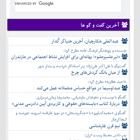
تير
شهريور
آبان
دی
اسفند
خرداد
مرداد
مهر
آذر
بهمن
تير
شهريور
آبان
دی
اسفند
مرداد
مهر
آذر
بهمن
شهريور
آخرین گفت و گو ها
آبان
دی
اسفند
مهر
آذر
بهمن
آبان
عبدالعلی شکارچیان، آخرین خنیاگر گُدار
دی
اسفند
آذر
بهمن
نویسنده و پژوهشگر فرهنگ عامه مطرح کرد:
دی
اسفند
«تیرماسیزه‌شو»؛ بهانه‌ای برای افزایش نشاط اجتماعی در مازندران
بهمن
گفت‌وگو با علی‌اکبر علی‌نژاد؛ پیر استادکارِ خردمند و بیدارِ شهر
اسفند
از میانِ بانگ گردش‌های چرخ
«احمد عطاریه» مطرح کرد:
صداوسیما در مواقع حساس منفعلانه عمل می‌کند
گفتگو با نویسنده و حقوقدان مازندرانی، محمدرضا زمانی‌درمزاری
دربارۀ کتاب ”بایسته‌های حقوقی و کاربردی آیین دادرسی مدنی»
گفتگوی «محمدکشاورز» با «چنگیزشیخلی» در مورد غارقلعه اسپهبد خورشید و
کیجاکرچال
نیم قرن غارشناسی
پدر دانش محیط زیست ایران: