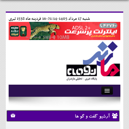
شنبه 17 مرداد 1405-21:14-
16 فردينه ماه 1538 تبری
آرشیو
تماس با ما
آرشیو 'گفت و گو ها
وبلاگ