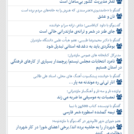
تفكر مديريت کشور بی‌سامان است
گفتگو با «حامدنبوی»؛هنرمندی که هنرش را به خانه‌های مردم برده است
نان و عشق
گفت‌وگو با داود کیاقاسمی؛ شاعر، ترانه سرا و خواننده
جای طنز در شعر و ترانه‌ی مازندرانی خالی است
گفتگو با دکتر محمدرضا طبیبی، عضو هیأت علمی دانشگاه مازندران
بومگردی باید به دغدغه استانی تبدیل شود
مدیرکل کتابخانه های عمومی مازندران:
نامزد انتخابات مجلس نیستم/ پرچمدار بسیاری از کارهای فرهنگی
در استان هستیم
گفتگو با خواننده پیشکسوت آهنگ های محلی، استاد علی طالبی
انار تی‌تی ره موندنه مه یار...
نوازنده تار و سه تار و آهنگساز مازندرانی:
تعصبات به موسیقی ما ضربه می زند
گفتگو با نویسنده کتاب 500روز با نیما
نیمه گمشده اسطوره شعر فارسی
عضو شورای شهر قائم‌شهر در گفت‌و‌گو با مازندنومه:
شهردار را به حاشیه برده اند/ برخی اعضای شورا در کار شهردار
دخالت می کنند