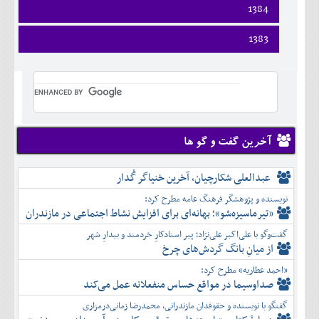
اسفند
فروردين
1384
خرداد
مرداد
مهر
آذر
بهمن
ارديبهشت
تير
شهريور
آبان
دی
اسفند
فروردين
1383
خرداد
مرداد
مهر
آذر
بهمن
ارديبهشت
تير
شهريور
آبان
دی
اسفند
فروردين
خرداد
مرداد
مهر
آذر
بهمن
ارديبهشت
تير
شهريور
آبان
دی
اسفند
خرداد
مرداد
مهر
آذر
بهمن
تير
شهريور
آبان
دی
اسفند
مرداد
مهر
آذر
بهمن
شهريور
آخرین گفت و گو ها
آبان
دی
اسفند
مهر
آذر
بهمن
آبان
عبدالعلی شکارچیان، آخرین خنیاگر گُدار
دی
اسفند
آذر
بهمن
نویسنده و پژوهشگر فرهنگ عامه مطرح کرد:
دی
اسفند
«تیرماسیزه‌شو»؛ بهانه‌ای برای افزایش نشاط اجتماعی در مازندران
بهمن
گفت‌وگو با علی‌اکبر علی‌نژاد؛ پیر استادکارِ خردمند و بیدارِ شهر
اسفند
از میانِ بانگ گردش‌های چرخ
«احمد عطاریه» مطرح کرد:
صداوسیما در مواقع حساس منفعلانه عمل می‌کند
گفتگو با نویسنده و حقوقدان مازندرانی، محمدرضا زمانی‌درمزاری