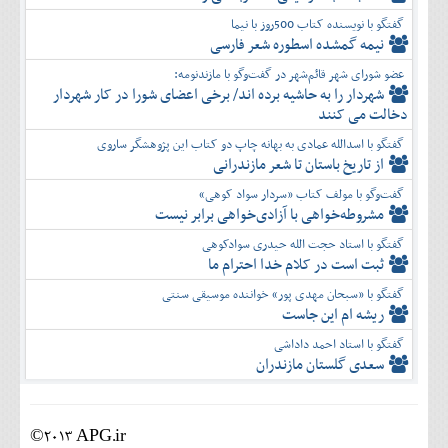
گفتگو با نویسنده کتاب 500روز با نیما
نیمه گمشده اسطوره شعر فارسی
عضو شورای شهر قائم‌شهر در گفت‌و‌گو با مازندنومه:
شهردار را به حاشیه برده اند/ برخی اعضای شورا در کار شهردار
دخالت می کنند
گفتگو با اسدالله عمادی به بهانه چاپ دو کتاب این پژوهشگر ساروی
از تاریخ باستان تا شعر مازندرانی
گفت‌وگو با مولف کتاب «سردار سواد کوهی»
مشروطه‌خواهی با آزادی‌خواهی برابر نیست
گفتگو با استاد حجت الله حیدری سوادکوهی
ثبت است در کلام خدا احترام ما
گفتگو با «سبحان مهدی پور» خواننده موسیقی سنتی
ریشه ام این جاست
گفتگو با استاد احمد داداشی
سعدی گلستان مازندران
©2013 APG.ir