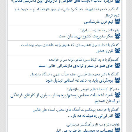
دربارۀ کتاب ”بایسته‌های حقوقی و کاربردی آیین دادرسی مدنی»
گفتگوی «محمدکشاورز» با «چنگیزشیخلی» در مورد غارقلعه اسپهبد خورشید و
کیجاکرچال
نیم قرن غارشناسی
پدر دانش محیط زیست ایران:
تفكر مديريت کشور بی‌سامان است
گفتگو با «حامدنبوی»؛هنرمندی که هنرش را به خانه‌های مردم برده است
نان و عشق
گفت‌وگو با داود کیاقاسمی؛ شاعر، ترانه سرا و خواننده
جای طنز در شعر و ترانه‌ی مازندرانی خالی است
گفتگو با دکتر محمدرضا طبیبی، عضو هیأت علمی دانشگاه مازندران
بومگردی باید به دغدغه استانی تبدیل شود
مدیرکل کتابخانه های عمومی مازندران:
نامزد انتخابات مجلس نیستم/ پرچمدار بسیاری از کارهای فرهنگی
در استان هستیم
گفتگو با خواننده پیشکسوت آهنگ های محلی، استاد علی طالبی
انار تی‌تی ره موندنه مه یار...
نوازنده تار و سه تار و آهنگساز مازندرانی:
تعصبات به موسیقی ما ضربه می زند