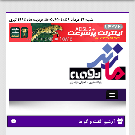
شنبه 17 مرداد 1405-0:39-
16 فردينه ماه 1538 تبری
آرشیو
تماس با ما
آرشیو 'گفت و گو ها
وبلاگ