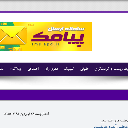
ط زیست و گردشگری
حقوقی
کلینیک
مهرورزان
اجتماعی
وبلاگ
تما
انتشار:جمعه 28 فروردين 1394-17:55
طلب ها و اعتدالیون
مجلس آینده خوشبینم