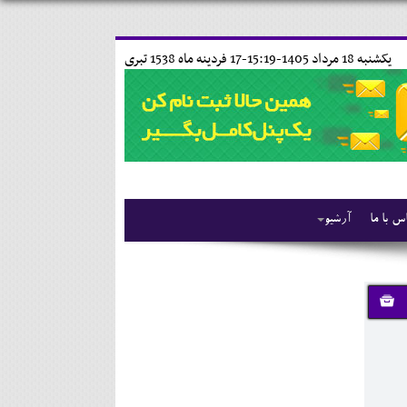
يکشنبه 18 مرداد 1405-15:19-
17 فردينه ماه 1538 تبری
س با ما
آرشیو