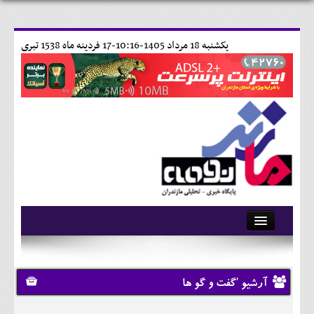
يکشنبه 18 مرداد 1405-10:16-
17 فردينه ماه 1538 تبری
آرشیو
تماس با ما
آرشیو 'گفت و گو ها
وبلاگ