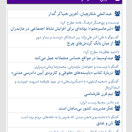
شهريور
آبان
دی
اسفند
مهر
آذر
بهمن
آبان
عبدالعلی شکارچیان، آخرین خنیاگر گُدار
دی
اسفند
آذر
بهمن
نویسنده و پژوهشگر فرهنگ عامه مطرح کرد:
دی
اسفند
«تیرماسیزه‌شو»؛ بهانه‌ای برای افزایش نشاط اجتماعی در مازندران
بهمن
گفت‌وگو با علی‌اکبر علی‌نژاد؛ پیر استادکارِ خردمند و بیدارِ شهر
اسفند
از میانِ بانگ گردش‌های چرخ
«احمد عطاریه» مطرح کرد:
صداوسیما در مواقع حساس منفعلانه عمل می‌کند
گفتگو با نویسنده و حقوقدان مازندرانی، محمدرضا زمانی‌درمزاری
دربارۀ کتاب ”بایسته‌های حقوقی و کاربردی آیین دادرسی مدنی»
گفتگوی «محمدکشاورز» با «چنگیزشیخلی» در مورد غارقلعه اسپهبد خورشید و
کیجاکرچال
نیم قرن غارشناسی
پدر دانش محیط زیست ایران:
تفكر مديريت کشور بی‌سامان است
گفتگو با «حامدنبوی»؛هنرمندی که هنرش را به خانه‌های مردم برده است
نان و عشق
گفت‌وگو با داود کیاقاسمی؛ شاعر، ترانه سرا و خواننده