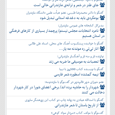
جای طنز در شعر و ترانه‌ی مازندرانی خالی است
گفتگو با دکتر محمدرضا طبیبی، عضو هیأت علمی دانشگاه مازندران
بومگردی باید به دغدغه استانی تبدیل شود
مدیرکل کتابخانه های عمومی مازندران:
نامزد انتخابات مجلس نیستم/ پرچمدار بسیاری از کارهای فرهنگی
در استان هستیم
گفتگو با خواننده پیشکسوت آهنگ های محلی، استاد علی طالبی
انار تی‌تی ره موندنه مه یار...
نوازنده تار و سه تار و آهنگساز مازندرانی:
تعصبات به موسیقی ما ضربه می زند
گفتگو با نویسنده کتاب 500روز با نیما
نیمه گمشده اسطوره شعر فارسی
عضو شورای شهر قائم‌شهر در گفت‌و‌گو با مازندنومه:
شهردار را به حاشیه برده اند/ برخی اعضای شورا در کار شهردار
دخالت می کنند
گفتگو با اسدالله عمادی به بهانه چاپ دو کتاب این پژوهشگر ساروی
از تاریخ باستان تا شعر مازندرانی
گفت‌وگو با مولف کتاب «سردار سواد کوهی»