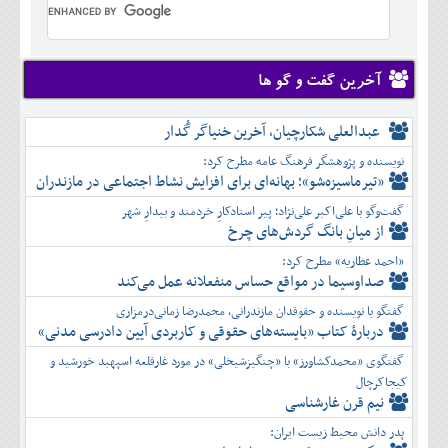
تير
شهريور
آبان
دی
اسفند
خرداد
مرداد
مهر
آذر
بهمن
تير
شهريور
آبان
دی
اسفند
مرداد
مهر
آذر
بهمن
شهريور
آخرین گفت و گو ها
آبان
دی
اسفند
مهر
آذر
بهمن
آبان
عبدالعلی شکارچیان، آخرین خنیاگر گُدار
دی
اسفند
آذر
بهمن
نویسنده و پژوهشگر فرهنگ عامه مطرح کرد:
دی
اسفند
«تیرماسیزه‌شو»؛ بهانه‌ای برای افزایش نشاط اجتماعی در مازندران
بهمن
گفت‌وگو با علی‌اکبر علی‌نژاد؛ پیر استادکارِ خردمند و بیدارِ شهر
اسفند
از میانِ بانگ گردش‌های چرخ
«احمد عطاریه» مطرح کرد:
صداوسیما در مواقع حساس منفعلانه عمل می‌کند
گفتگو با نویسنده و حقوقدان مازندرانی، محمدرضا زمانی‌درمزاری
دربارۀ کتاب ”بایسته‌های حقوقی و کاربردی آیین دادرسی مدنی»
گفتگوی «محمدکشاورز» با «چنگیزشیخلی» در مورد غارقلعه اسپهبد خورشید و
کیجاکرچال
نیم قرن غارشناسی
پدر دانش محیط زیست ایران: