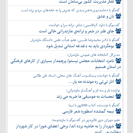
تفكر مديريت کشور بی‌سامان است
گفتگو با «حامدنبوی»؛هنرمندی که هنرش را به خانه‌های مردم برده است
نان و عشق
گفت‌وگو با داود کیاقاسمی؛ شاعر، ترانه سرا و خواننده
جای طنز در شعر و ترانه‌ی مازندرانی خالی است
گفتگو با دکتر محمدرضا طبیبی، عضو هیأت علمی دانشگاه مازندران
بومگردی باید به دغدغه استانی تبدیل شود
مدیرکل کتابخانه های عمومی مازندران:
نامزد انتخابات مجلس نیستم/ پرچمدار بسیاری از کارهای فرهنگی
در استان هستیم
گفتگو با خواننده پیشکسوت آهنگ های محلی، استاد علی طالبی
انار تی‌تی ره موندنه مه یار...
نوازنده تار و سه تار و آهنگساز مازندرانی:
تعصبات به موسیقی ما ضربه می زند
گفتگو با نویسنده کتاب 500روز با نیما
نیمه گمشده اسطوره شعر فارسی
عضو شورای شهر قائم‌شهر در گفت‌و‌گو با مازندنومه:
شهردار را به حاشیه برده اند/ برخی اعضای شورا در کار شهردار
دخالت می کنند