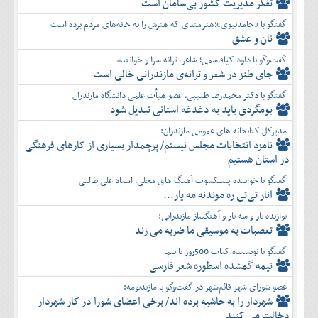
تفكر مديريت کشور بی‌سامان است
گفتگو با «حامدنبوی»؛هنرمندی که هنرش را به خانه‌های مردم برده است
نان و عشق
گفت‌وگو با داود کیاقاسمی؛ شاعر، ترانه سرا و خواننده
جای طنز در شعر و ترانه‌ی مازندرانی خالی است
گفتگو با دکتر محمدرضا طبیبی، عضو هیأت علمی دانشگاه مازندران
بومگردی باید به دغدغه استانی تبدیل شود
مدیرکل کتابخانه های عمومی مازندران:
نامزد انتخابات مجلس نیستم/ پرچمدار بسیاری از کارهای فرهنگی
در استان هستیم
گفتگو با خواننده پیشکسوت آهنگ های محلی، استاد علی طالبی
انار تی‌تی ره موندنه مه یار...
نوازنده تار و سه تار و آهنگساز مازندرانی:
تعصبات به موسیقی ما ضربه می زند
گفتگو با نویسنده کتاب 500روز با نیما
نیمه گمشده اسطوره شعر فارسی
عضو شورای شهر قائم‌شهر در گفت‌و‌گو با مازندنومه:
شهردار را به حاشیه برده اند/ برخی اعضای شورا در کار شهردار
دخالت می کنند