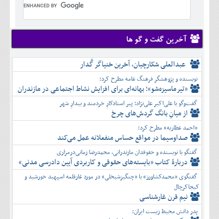
تير
شهريور
آبان
دی
اسفند
خرداد
مرداد
مهر
آذر
بهمن
تير
شهريور
آبان
دی
اسفند
مرداد
مهر
آذر
بهمن
شهريور
آخرین گفت و گو ها
آبان
دی
اسفند
مهر
آذر
بهمن
آبان
عبدالعلی شکارچیان، آخرین خنیاگر گُدار
دی
اسفند
آذر
بهمن
نویسنده و پژوهشگر فرهنگ عامه مطرح کرد:
دی
اسفند
«تیرماسیزه‌شو»؛ بهانه‌ای برای افزایش نشاط اجتماعی در مازندران
بهمن
گفت‌وگو با علی‌اکبر علی‌نژاد؛ پیر استادکارِ خردمند و بیدارِ شهر
اسفند
از میانِ بانگ گردش‌های چرخ
«احمد عطاریه» مطرح کرد:
صداوسیما در مواقع حساس منفعلانه عمل می‌کند
گفتگو با نویسنده و حقوقدان مازندرانی، محمدرضا زمانی‌درمزاری
دربارۀ کتاب ”بایسته‌های حقوقی و کاربردی آیین دادرسی مدنی»
گفتگوی «محمدکشاورز» با «چنگیزشیخلی» در مورد غارقلعه اسپهبد خورشید و
کیجاکرچال
نیم قرن غارشناسی
پدر دانش محیط زیست ایران: