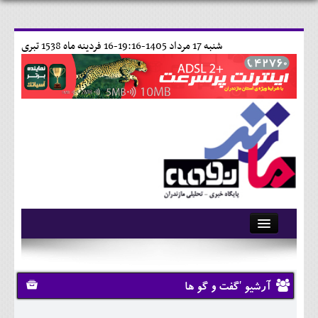
شنبه 17 مرداد 1405-19:16-
16 فردينه ماه 1538 تبری
آرشیو
تماس با ما
آرشیو 'گفت و گو ها
وبلاگ