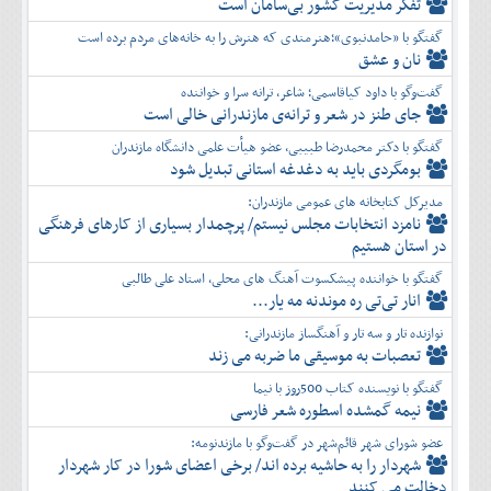
تفكر مديريت کشور بی‌سامان است
گفتگو با «حامدنبوی»؛هنرمندی که هنرش را به خانه‌های مردم برده است
نان و عشق
گفت‌وگو با داود کیاقاسمی؛ شاعر، ترانه سرا و خواننده
جای طنز در شعر و ترانه‌ی مازندرانی خالی است
گفتگو با دکتر محمدرضا طبیبی، عضو هیأت علمی دانشگاه مازندران
بومگردی باید به دغدغه استانی تبدیل شود
مدیرکل کتابخانه های عمومی مازندران:
نامزد انتخابات مجلس نیستم/ پرچمدار بسیاری از کارهای فرهنگی
در استان هستیم
گفتگو با خواننده پیشکسوت آهنگ های محلی، استاد علی طالبی
انار تی‌تی ره موندنه مه یار...
نوازنده تار و سه تار و آهنگساز مازندرانی:
تعصبات به موسیقی ما ضربه می زند
گفتگو با نویسنده کتاب 500روز با نیما
نیمه گمشده اسطوره شعر فارسی
عضو شورای شهر قائم‌شهر در گفت‌و‌گو با مازندنومه:
شهردار را به حاشیه برده اند/ برخی اعضای شورا در کار شهردار
دخالت می کنند