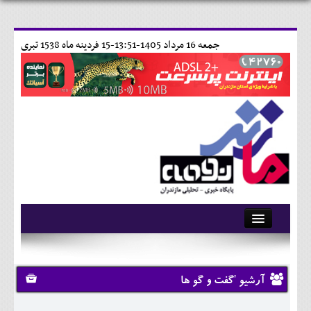
جمعه 16 مرداد 1405-13:51-
15 فردينه ماه 1538 تبری
آرشیو
تماس با ما
آرشیو 'گفت و گو ها
وبلاگ