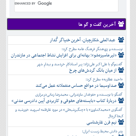
تير
شهريور
آبان
دی
اسفند
خرداد
مرداد
مهر
آذر
بهمن
تير
شهريور
آبان
دی
اسفند
مرداد
مهر
آذر
بهمن
شهريور
آخرین گفت و گو ها
آبان
دی
اسفند
مهر
آذر
بهمن
آبان
عبدالعلی شکارچیان، آخرین خنیاگر گُدار
دی
اسفند
آذر
بهمن
نویسنده و پژوهشگر فرهنگ عامه مطرح کرد:
دی
اسفند
«تیرماسیزه‌شو»؛ بهانه‌ای برای افزایش نشاط اجتماعی در مازندران
بهمن
گفت‌وگو با علی‌اکبر علی‌نژاد؛ پیر استادکارِ خردمند و بیدارِ شهر
اسفند
از میانِ بانگ گردش‌های چرخ
«احمد عطاریه» مطرح کرد:
صداوسیما در مواقع حساس منفعلانه عمل می‌کند
گفتگو با نویسنده و حقوقدان مازندرانی، محمدرضا زمانی‌درمزاری
دربارۀ کتاب ”بایسته‌های حقوقی و کاربردی آیین دادرسی مدنی»
گفتگوی «محمدکشاورز» با «چنگیزشیخلی» در مورد غارقلعه اسپهبد خورشید و
کیجاکرچال
نیم قرن غارشناسی
پدر دانش محیط زیست ایران: