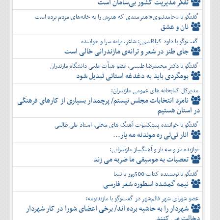
تفكر مديريت کشور بی‌سامان است
گفتگو با «حامدنبوی»؛هنرمندی که هنرش را به خانه‌های مردم برده است
نان و عشق
گفت‌وگو با داود کیاقاسمی؛ شاعر، ترانه سرا و خواننده
جای طنز در شعر و ترانه‌ی مازندرانی خالی است
گفتگو با دکتر محمدرضا طبیبی، عضو هیأت علمی دانشگاه مازندران
بومگردی باید به دغدغه استانی تبدیل شود
مدیرکل کتابخانه های عمومی مازندران:
نامزد انتخابات مجلس نیستم/ پرچمدار بسیاری از کارهای فرهنگی
در استان هستیم
گفتگو با خواننده پیشکسوت آهنگ های محلی، استاد علی طالبی
انار تی‌تی ره موندنه مه یار...
نوازنده تار و سه تار و آهنگساز مازندرانی:
تعصبات به موسیقی ما ضربه می زند
گفتگو با نویسنده کتاب 500روز با نیما
نیمه گمشده اسطوره شعر فارسی
عضو شورای شهر قائم‌شهر در گفت‌و‌گو با مازندنومه:
شهردار را به حاشیه برده اند/ برخی اعضای شورا در کار شهردار
دخالت می کنند