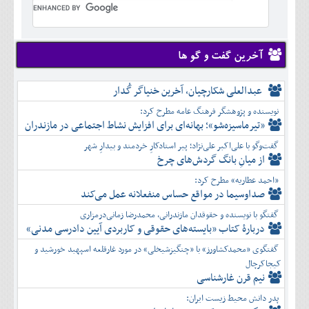
تير
شهريور
آبان
دی
اسفند
خرداد
مرداد
مهر
آذر
بهمن
تير
شهريور
آبان
دی
اسفند
مرداد
مهر
آذر
بهمن
شهريور
آخرین گفت و گو ها
آبان
دی
اسفند
مهر
آذر
بهمن
آبان
عبدالعلی شکارچیان، آخرین خنیاگر گُدار
دی
اسفند
آذر
بهمن
نویسنده و پژوهشگر فرهنگ عامه مطرح کرد:
دی
اسفند
«تیرماسیزه‌شو»؛ بهانه‌ای برای افزایش نشاط اجتماعی در مازندران
بهمن
گفت‌وگو با علی‌اکبر علی‌نژاد؛ پیر استادکارِ خردمند و بیدارِ شهر
اسفند
از میانِ بانگ گردش‌های چرخ
«احمد عطاریه» مطرح کرد:
صداوسیما در مواقع حساس منفعلانه عمل می‌کند
گفتگو با نویسنده و حقوقدان مازندرانی، محمدرضا زمانی‌درمزاری
دربارۀ کتاب ”بایسته‌های حقوقی و کاربردی آیین دادرسی مدنی»
گفتگوی «محمدکشاورز» با «چنگیزشیخلی» در مورد غارقلعه اسپهبد خورشید و
کیجاکرچال
نیم قرن غارشناسی
پدر دانش محیط زیست ایران: