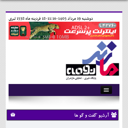
دوشنبه 19 مرداد 1405-11:16-
18 فردينه ماه 1538 تبری
آرشیو
تماس با ما
آرشیو 'گفت و گو ها
وبلاگ