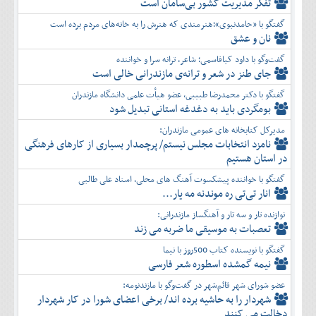
تفكر مديريت کشور بی‌سامان است
گفتگو با «حامدنبوی»؛هنرمندی که هنرش را به خانه‌های مردم برده است
نان و عشق
گفت‌وگو با داود کیاقاسمی؛ شاعر، ترانه سرا و خواننده
جای طنز در شعر و ترانه‌ی مازندرانی خالی است
گفتگو با دکتر محمدرضا طبیبی، عضو هیأت علمی دانشگاه مازندران
بومگردی باید به دغدغه استانی تبدیل شود
مدیرکل کتابخانه های عمومی مازندران:
نامزد انتخابات مجلس نیستم/ پرچمدار بسیاری از کارهای فرهنگی
در استان هستیم
گفتگو با خواننده پیشکسوت آهنگ های محلی، استاد علی طالبی
انار تی‌تی ره موندنه مه یار...
نوازنده تار و سه تار و آهنگساز مازندرانی:
تعصبات به موسیقی ما ضربه می زند
گفتگو با نویسنده کتاب 500روز با نیما
نیمه گمشده اسطوره شعر فارسی
عضو شورای شهر قائم‌شهر در گفت‌و‌گو با مازندنومه:
شهردار را به حاشیه برده اند/ برخی اعضای شورا در کار شهردار
دخالت می کنند