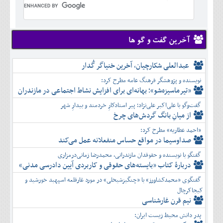
تير
شهريور
آبان
دی
اسفند
خرداد
مرداد
مهر
آذر
بهمن
تير
شهريور
آبان
دی
اسفند
مرداد
مهر
آذر
بهمن
شهريور
آخرین گفت و گو ها
آبان
دی
اسفند
مهر
آذر
بهمن
آبان
عبدالعلی شکارچیان، آخرین خنیاگر گُدار
دی
اسفند
آذر
بهمن
نویسنده و پژوهشگر فرهنگ عامه مطرح کرد:
دی
اسفند
«تیرماسیزه‌شو»؛ بهانه‌ای برای افزایش نشاط اجتماعی در مازندران
بهمن
گفت‌وگو با علی‌اکبر علی‌نژاد؛ پیر استادکارِ خردمند و بیدارِ شهر
اسفند
از میانِ بانگ گردش‌های چرخ
«احمد عطاریه» مطرح کرد:
صداوسیما در مواقع حساس منفعلانه عمل می‌کند
گفتگو با نویسنده و حقوقدان مازندرانی، محمدرضا زمانی‌درمزاری
دربارۀ کتاب ”بایسته‌های حقوقی و کاربردی آیین دادرسی مدنی»
گفتگوی «محمدکشاورز» با «چنگیزشیخلی» در مورد غارقلعه اسپهبد خورشید و
کیجاکرچال
نیم قرن غارشناسی
پدر دانش محیط زیست ایران: