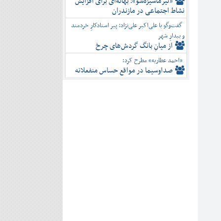
«تیرماسیزه‌شو»؛ بهانه‌ای برای افزایش
نشاط اجتماعی در مازندران
گفت‌وگو با علی‌اکبر علی‌نژاد؛ پیر استادکارِ خردمند
و بیدارِ شهر
از میانِ بانگ گردش‌های چرخ
«احمد عطاریه» مطرح کرد:
صداوسیما در مواقع حساس منفعلانه