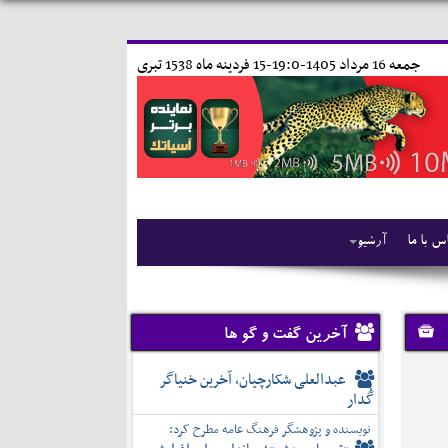
جمعه 16 مرداد 1405-19:0-
15 فردينه ماه 1538 تبری
س با ما
آرشیو
آخرین گفت و گو ها
عبدالعلی شکارچیان، آخرین خنیاگر
گُدار
نویسنده و پژوهشگر فرهنگ عامه مطرح کرد: