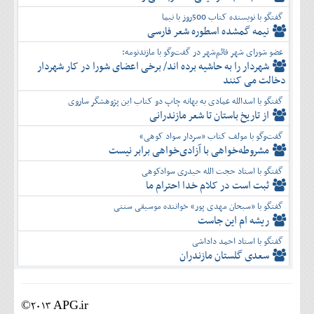
گفتگو با نویسنده کتاب 500روز با نیما
نیمه گمشده اسطوره شعر فارسی
عضو شورای شهر قائم‌شهر در گفت‌و‌گو با مازندنومه:
شهردار را به حاشیه برده اند/ برخی اعضای شورا در کار شهردار
دخالت می کنند
گفتگو با اسدالله عمادی به بهانه چاپ دو کتاب این پژوهشگر ساروی
از تاریخ باستان تا شعر مازندرانی
گفت‌وگو با مولف کتاب «سردار سواد کوهی»
مشروطه‌خواهی با آزادی‌خواهی برابر نیست
گفتگو با استاد حجت الله حیدری سوادکوهی
ثبت است در کلام خدا احترام ما
گفتگو با «سبحان مهدی پور» خواننده موسیقی سنتی
ریشه ام این جاست
گفتگو با استاد احمد داداشی
سعدی گلستان مازندران
©2013 APG.ir