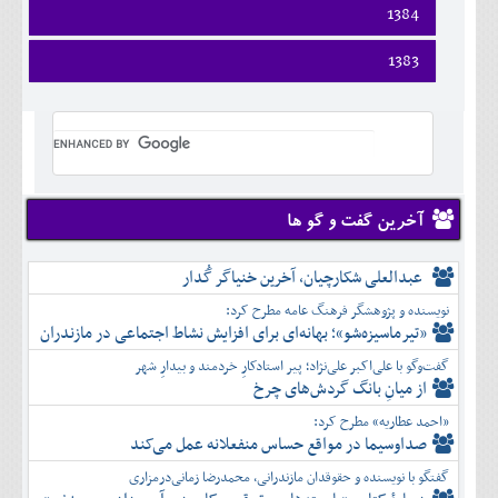
اسفند
فروردين
1384
خرداد
مرداد
مهر
آذر
بهمن
ارديبهشت
تير
شهريور
آبان
دی
اسفند
فروردين
1383
خرداد
مرداد
مهر
آذر
بهمن
ارديبهشت
تير
شهريور
آبان
دی
اسفند
فروردين
خرداد
مرداد
مهر
آذر
بهمن
ارديبهشت
تير
شهريور
آبان
دی
اسفند
خرداد
مرداد
مهر
آذر
بهمن
تير
شهريور
آبان
دی
اسفند
مرداد
مهر
آذر
بهمن
شهريور
آخرین گفت و گو ها
آبان
دی
اسفند
مهر
آذر
بهمن
آبان
عبدالعلی شکارچیان، آخرین خنیاگر گُدار
دی
اسفند
آذر
بهمن
نویسنده و پژوهشگر فرهنگ عامه مطرح کرد:
دی
اسفند
«تیرماسیزه‌شو»؛ بهانه‌ای برای افزایش نشاط اجتماعی در مازندران
بهمن
گفت‌وگو با علی‌اکبر علی‌نژاد؛ پیر استادکارِ خردمند و بیدارِ شهر
اسفند
از میانِ بانگ گردش‌های چرخ
«احمد عطاریه» مطرح کرد:
صداوسیما در مواقع حساس منفعلانه عمل می‌کند
گفتگو با نویسنده و حقوقدان مازندرانی، محمدرضا زمانی‌درمزاری