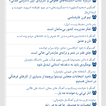
دربارۀ کتاب ”بایسته‌های حقوقی و کاربردی آیین دادرسی مدنی»
گفتگوی «محمدکشاورز» با «چنگیزشیخلی» در مورد غارقلعه اسپهبد خورشید و
کیجاکرچال
نیم قرن غارشناسی
پدر دانش محیط زیست ایران:
تفكر مديريت کشور بی‌سامان است
گفتگو با «حامدنبوی»؛هنرمندی که هنرش را به خانه‌های مردم برده است
نان و عشق
گفت‌وگو با داود کیاقاسمی؛ شاعر، ترانه سرا و خواننده
جای طنز در شعر و ترانه‌ی مازندرانی خالی است
گفتگو با دکتر محمدرضا طبیبی، عضو هیأت علمی دانشگاه مازندران
بومگردی باید به دغدغه استانی تبدیل شود
مدیرکل کتابخانه های عمومی مازندران:
نامزد انتخابات مجلس نیستم/ پرچمدار بسیاری از کارهای فرهنگی
در استان هستیم
گفتگو با خواننده پیشکسوت آهنگ های محلی، استاد علی طالبی
انار تی‌تی ره موندنه مه یار...
نوازنده تار و سه تار و آهنگساز مازندرانی:
تعصبات به موسیقی ما ضربه می زند