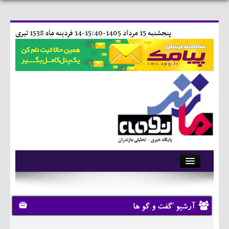
پنجشنبه 15 مرداد 1405-15:40-
14 فردينه ماه 1538 تبری
آرشیو
تماس با ما
آرشیو 'گفت و گو ها
وبلاگ