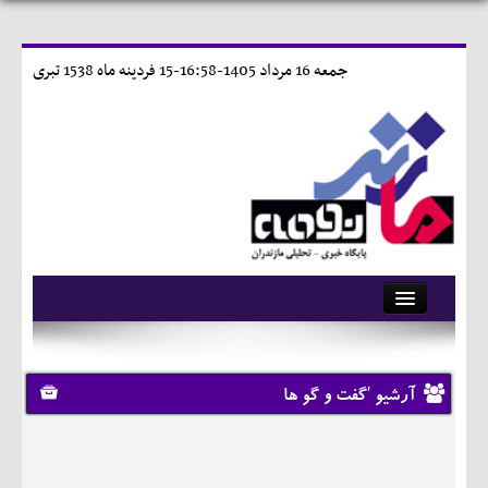
جمعه 16 مرداد 1405-16:58-
15 فردينه ماه 1538 تبری
آرشیو
تماس با ما
آرشیو 'گفت و گو ها
وبلاگ
اجتماعی