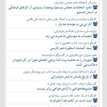
مدیرکل کتابخانه های عمومی مازندران:
نامزد انتخابات مجلس نیستم/ پرچمدار بسیاری از کارهای فرهنگی
در استان هستیم
گفتگو با خواننده پیشکسوت آهنگ های محلی، استاد علی طالبی
انار تی‌تی ره موندنه مه یار...
نوازنده تار و سه تار و آهنگساز مازندرانی:
تعصبات به موسیقی ما ضربه می زند
گفتگو با نویسنده کتاب 500روز با نیما
نیمه گمشده اسطوره شعر فارسی
عضو شورای شهر قائم‌شهر در گفت‌و‌گو با مازندنومه:
شهردار را به حاشیه برده اند/ برخی اعضای شورا در کار شهردار
دخالت می کنند
گفتگو با اسدالله عمادی به بهانه چاپ دو کتاب این پژوهشگر ساروی
از تاریخ باستان تا شعر مازندرانی
گفت‌وگو با مولف کتاب «سردار سواد کوهی»
مشروطه‌خواهی با آزادی‌خواهی برابر نیست
گفتگو با استاد حجت الله حیدری سوادکوهی
ثبت است در کلام خدا احترام ما