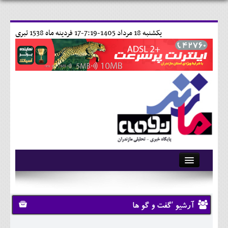
يکشنبه 18 مرداد 1405-7:19-
17 فردينه ماه 1538 تبری
آرشیو
تماس با ما
آرشیو 'گفت و گو ها
وبلاگ