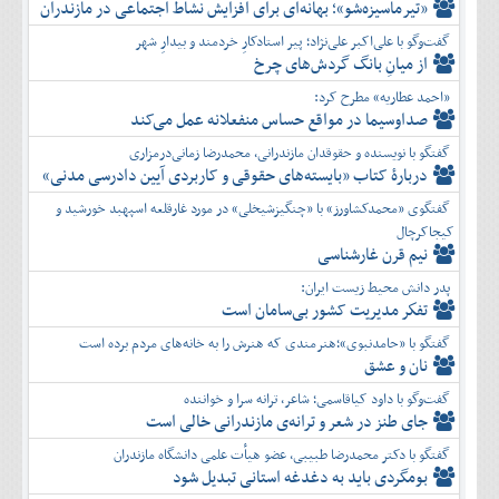
دی
اسفند
«تیرماسیزه‌شو»؛ بهانه‌ای برای افزایش نشاط اجتماعی در مازندران
بهمن
گفت‌وگو با علی‌اکبر علی‌نژاد؛ پیر استادکارِ خردمند و بیدارِ شهر
اسفند
از میانِ بانگ گردش‌های چرخ
«احمد عطاریه» مطرح کرد:
صداوسیما در مواقع حساس منفعلانه عمل می‌کند
گفتگو با نویسنده و حقوقدان مازندرانی، محمدرضا زمانی‌درمزاری
دربارۀ کتاب ”بایسته‌های حقوقی و کاربردی آیین دادرسی مدنی»
گفتگوی «محمدکشاورز» با «چنگیزشیخلی» در مورد غارقلعه اسپهبد خورشید و
کیجاکرچال
نیم قرن غارشناسی
پدر دانش محیط زیست ایران:
تفكر مديريت کشور بی‌سامان است
گفتگو با «حامدنبوی»؛هنرمندی که هنرش را به خانه‌های مردم برده است
نان و عشق
گفت‌وگو با داود کیاقاسمی؛ شاعر، ترانه سرا و خواننده
جای طنز در شعر و ترانه‌ی مازندرانی خالی است
گفتگو با دکتر محمدرضا طبیبی، عضو هیأت علمی دانشگاه مازندران
بومگردی باید به دغدغه استانی تبدیل شود