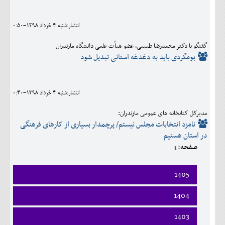
اجتماعی
انتشار:شنبه 4 خرداد 1398-0:50
مهرورزان
گفتگو با دکتر محمدرضا طبیبی، عضو هیأت علمی دانشگاه مازندران
کلینیک
بومگردی باید به دغدغه استانی تبدیل شود
حقوقی
محیط زیست و گردشگری
انتشار:شنبه 4 خرداد 1398-0:40
فرهنگی و هنری
مدیرکل کتابخانه های عمومی مازندران:
نامزد انتخابات مجلس نیستم/ پرچمدار بسیاری از کارهای فرهنگی
اقتصادی
در استان هستیم
صفحه:
1
سیاسی
خانه
1405
فروردين
1404
ارديبهشت
فروردين
1403
خرداد