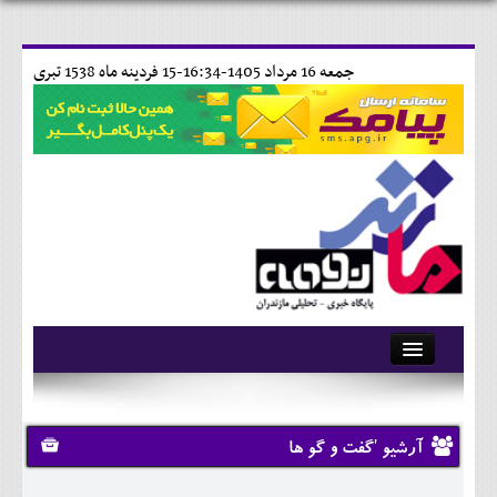
جمعه 16 مرداد 1405-16:34-
15 فردينه ماه 1538 تبری
آرشیو
تماس با ما
آرشیو 'گفت و گو ها
وبلاگ