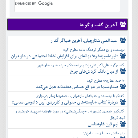
تير
شهريور
آبان
دی
اسفند
خرداد
مرداد
مهر
آذر
بهمن
تير
شهريور
آبان
دی
اسفند
مرداد
مهر
آذر
بهمن
شهريور
آخرین گفت و گو ها
آبان
دی
اسفند
مهر
آذر
بهمن
آبان
عبدالعلی شکارچیان، آخرین خنیاگر گُدار
دی
اسفند
آذر
بهمن
نویسنده و پژوهشگر فرهنگ عامه مطرح کرد:
دی
اسفند
«تیرماسیزه‌شو»؛ بهانه‌ای برای افزایش نشاط اجتماعی در مازندران
بهمن
گفت‌وگو با علی‌اکبر علی‌نژاد؛ پیر استادکارِ خردمند و بیدارِ شهر
اسفند
از میانِ بانگ گردش‌های چرخ
«احمد عطاریه» مطرح کرد:
صداوسیما در مواقع حساس منفعلانه عمل می‌کند
گفتگو با نویسنده و حقوقدان مازندرانی، محمدرضا زمانی‌درمزاری
دربارۀ کتاب ”بایسته‌های حقوقی و کاربردی آیین دادرسی مدنی»
گفتگوی «محمدکشاورز» با «چنگیزشیخلی» در مورد غارقلعه اسپهبد خورشید و
کیجاکرچال
نیم قرن غارشناسی
پدر دانش محیط زیست ایران: