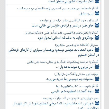
تفكر مديريت کشور بی‌سامان است
گفتگو با «حامدنبوی»؛هنرمندی که هنرش را به خانه‌های مردم برده است
نان و عشق
گفت‌وگو با داود کیاقاسمی؛ شاعر، ترانه سرا و خواننده
جای طنز در شعر و ترانه‌ی مازندرانی خالی است
گفتگو با دکتر محمدرضا طبیبی، عضو هیأت علمی دانشگاه مازندران
بومگردی باید به دغدغه استانی تبدیل شود
مدیرکل کتابخانه های عمومی مازندران:
نامزد انتخابات مجلس نیستم/ پرچمدار بسیاری از کارهای فرهنگی
در استان هستیم
گفتگو با خواننده پیشکسوت آهنگ های محلی، استاد علی طالبی
انار تی‌تی ره موندنه مه یار...
نوازنده تار و سه تار و آهنگساز مازندرانی:
تعصبات به موسیقی ما ضربه می زند
گفتگو با نویسنده کتاب 500روز با نیما
نیمه گمشده اسطوره شعر فارسی
عضو شورای شهر قائم‌شهر در گفت‌و‌گو با مازندنومه:
شهردار را به حاشیه برده اند/ برخی اعضای شورا در کار شهردار
دخالت می کنند