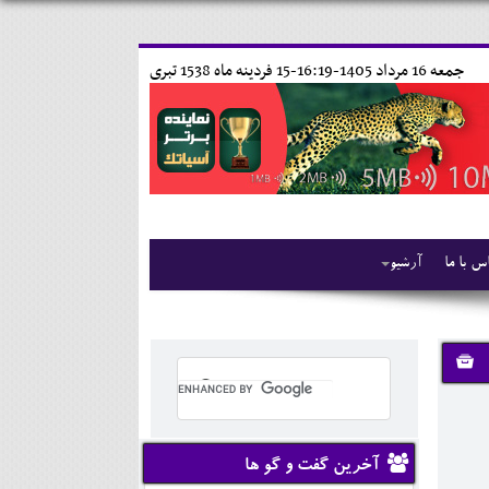
جمعه 16 مرداد 1405-16:19-
15 فردينه ماه 1538 تبری
س با ما
آرشیو
آخرین گفت و گو ها