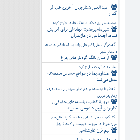
عبدالعلی شکارچیان، آخرین خنیاگر
گُدار
نویسنده و پژوهشگر فرهنگ عامه مطرح کرد:
«تیرماسیزه‌شو»؛ بهانه‌ای برای افزایش
نشاط اجتماعی در مازندران
گفت‌وگو با علی‌اکبر علی‌نژاد؛ پیر استادکارِ خردمند
و بیدارِ شهر
از میانِ بانگ گردش‌های چرخ
«احمد عطاریه» مطرح کرد:
صداوسیما در مواقع حساس منفعلانه
عمل می‌کند
گفتگو با نویسنده و حقوقدان مازندرانی، محمدرضا
زمانی‌درمزاری
دربارۀ کتاب ”بایسته‌های حقوقی و
کاربردی آیین دادرسی مدنی»
گفتگوی «محمدکشاورز» با «چنگیزشیخلی» در
مورد غارقلعه اسپهبد خورشید و کیجاکرچال
نیم قرن غارشناسی
پدر دانش محیط زیست ایران: