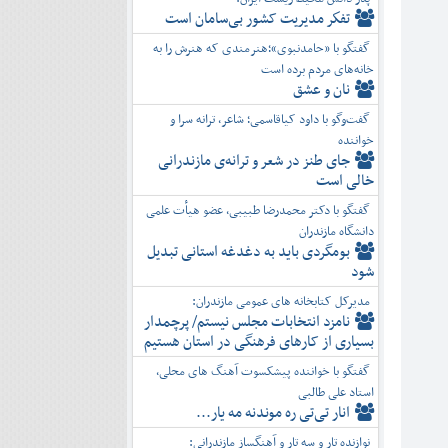
تفكر مديريت کشور بی‌سامان است
گفتگو با «حامدنبوی»؛هنرمندی که هنرش را به
خانه‌های مردم برده است
نان و عشق
گفت‌وگو با داود کیاقاسمی؛ شاعر، ترانه سرا و
خواننده
جای طنز در شعر و ترانه‌ی مازندرانی
خالی است
گفتگو با دکتر محمدرضا طبیبی، عضو هیأت علمی
دانشگاه مازندران
بومگردی باید به دغدغه استانی تبدیل
شود
مدیرکل کتابخانه های عمومی مازندران:
نامزد انتخابات مجلس نیستم/ پرچمدار
بسیاری از کارهای فرهنگی در استان هستیم
گفتگو با خواننده پیشکسوت آهنگ های محلی،
استاد علی طالبی
انار تی‌تی ره موندنه مه یار...
نوازنده تار و سه تار و آهنگساز مازندرانی: