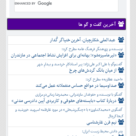
تير
شهريور
آبان
دی
اسفند
خرداد
مرداد
مهر
آذر
بهمن
تير
شهريور
آبان
دی
اسفند
مرداد
مهر
آذر
بهمن
شهريور
آخرین گفت و گو ها
آبان
دی
اسفند
مهر
آذر
بهمن
آبان
عبدالعلی شکارچیان، آخرین خنیاگر گُدار
دی
اسفند
آذر
بهمن
نویسنده و پژوهشگر فرهنگ عامه مطرح کرد:
دی
اسفند
«تیرماسیزه‌شو»؛ بهانه‌ای برای افزایش نشاط اجتماعی در مازندران
بهمن
گفت‌وگو با علی‌اکبر علی‌نژاد؛ پیر استادکارِ خردمند و بیدارِ شهر
اسفند
از میانِ بانگ گردش‌های چرخ
«احمد عطاریه» مطرح کرد:
صداوسیما در مواقع حساس منفعلانه عمل می‌کند
گفتگو با نویسنده و حقوقدان مازندرانی، محمدرضا زمانی‌درمزاری
دربارۀ کتاب ”بایسته‌های حقوقی و کاربردی آیین دادرسی مدنی»
گفتگوی «محمدکشاورز» با «چنگیزشیخلی» در مورد غارقلعه اسپهبد خورشید و
کیجاکرچال
نیم قرن غارشناسی
پدر دانش محیط زیست ایران: