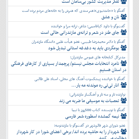
تفكر مديريت کشور بی‌سامان است
گفتگو با «حامدنبوی»؛هنرمندی که هنرش را به خانه‌های مردم برده است
نان و عشق
گفت‌وگو با داود کیاقاسمی؛ شاعر، ترانه سرا و خواننده
جای طنز در شعر و ترانه‌ی مازندرانی خالی است
گفتگو با دکتر محمدرضا طبیبی، عضو هیأت علمی دانشگاه مازندران
بومگردی باید به دغدغه استانی تبدیل شود
مدیرکل کتابخانه های عمومی مازندران:
نامزد انتخابات مجلس نیستم/ پرچمدار بسیاری از کارهای فرهنگی
در استان هستیم
گفتگو با خواننده پیشکسوت آهنگ های محلی، استاد علی طالبی
انار تی‌تی ره موندنه مه یار...
نوازنده تار و سه تار و آهنگساز مازندرانی:
تعصبات به موسیقی ما ضربه می زند
گفتگو با نویسنده کتاب 500روز با نیما
نیمه گمشده اسطوره شعر فارسی
عضو شورای شهر قائم‌شهر در گفت‌و‌گو با مازندنومه:
شهردار را به حاشیه برده اند/ برخی اعضای شورا در کار شهردار
دخالت می کنند