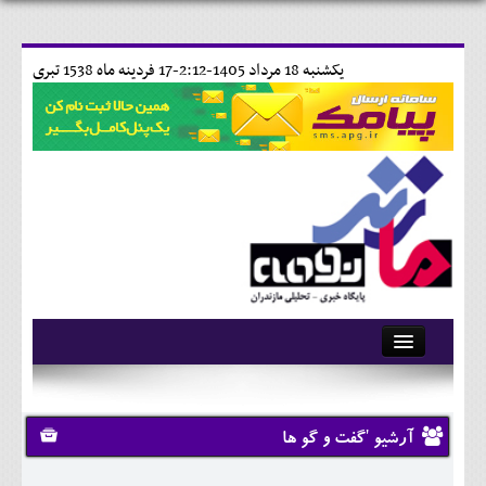
يکشنبه 18 مرداد 1405-2:12-
17 فردينه ماه 1538 تبری
آرشیو
تماس با ما
آرشیو 'گفت و گو ها
وبلاگ