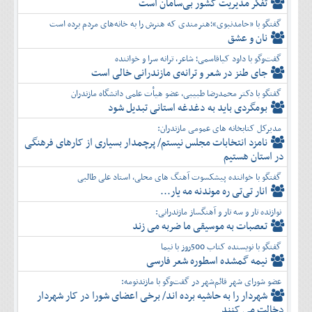
تفكر مديريت کشور بی‌سامان است
گفتگو با «حامدنبوی»؛هنرمندی که هنرش را به خانه‌های مردم برده است
نان و عشق
گفت‌وگو با داود کیاقاسمی؛ شاعر، ترانه سرا و خواننده
جای طنز در شعر و ترانه‌ی مازندرانی خالی است
گفتگو با دکتر محمدرضا طبیبی، عضو هیأت علمی دانشگاه مازندران
بومگردی باید به دغدغه استانی تبدیل شود
مدیرکل کتابخانه های عمومی مازندران:
نامزد انتخابات مجلس نیستم/ پرچمدار بسیاری از کارهای فرهنگی
در استان هستیم
گفتگو با خواننده پیشکسوت آهنگ های محلی، استاد علی طالبی
انار تی‌تی ره موندنه مه یار...
نوازنده تار و سه تار و آهنگساز مازندرانی:
تعصبات به موسیقی ما ضربه می زند
گفتگو با نویسنده کتاب 500روز با نیما
نیمه گمشده اسطوره شعر فارسی
عضو شورای شهر قائم‌شهر در گفت‌و‌گو با مازندنومه:
شهردار را به حاشیه برده اند/ برخی اعضای شورا در کار شهردار
دخالت می کنند