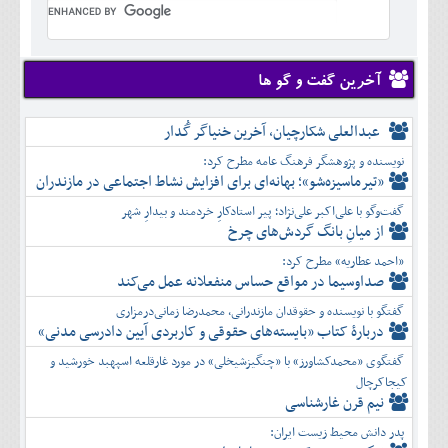
تير
شهريور
آبان
دی
اسفند
خرداد
مرداد
مهر
آذر
بهمن
تير
شهريور
آبان
دی
اسفند
مرداد
مهر
آذر
بهمن
شهريور
آخرین گفت و گو ها
آبان
دی
اسفند
مهر
آذر
بهمن
آبان
عبدالعلی شکارچیان، آخرین خنیاگر گُدار
دی
اسفند
آذر
بهمن
نویسنده و پژوهشگر فرهنگ عامه مطرح کرد:
دی
اسفند
«تیرماسیزه‌شو»؛ بهانه‌ای برای افزایش نشاط اجتماعی در مازندران
بهمن
گفت‌وگو با علی‌اکبر علی‌نژاد؛ پیر استادکارِ خردمند و بیدارِ شهر
اسفند
از میانِ بانگ گردش‌های چرخ
«احمد عطاریه» مطرح کرد:
صداوسیما در مواقع حساس منفعلانه عمل می‌کند
گفتگو با نویسنده و حقوقدان مازندرانی، محمدرضا زمانی‌درمزاری
دربارۀ کتاب ”بایسته‌های حقوقی و کاربردی آیین دادرسی مدنی»
گفتگوی «محمدکشاورز» با «چنگیزشیخلی» در مورد غارقلعه اسپهبد خورشید و
کیجاکرچال
نیم قرن غارشناسی
پدر دانش محیط زیست ایران: