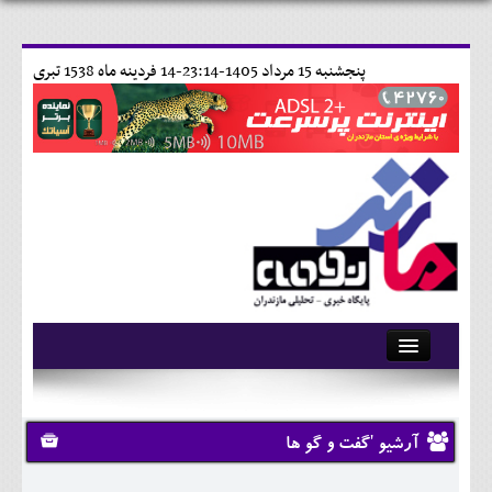
پنجشنبه 15 مرداد 1405-23:14-
14 فردينه ماه 1538 تبری
آرشیو
تماس با ما
آرشیو 'گفت و گو ها
وبلاگ