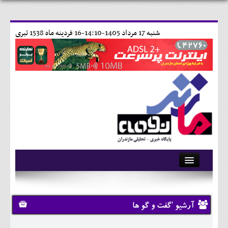
شنبه 17 مرداد 1405-14:10-
16 فردينه ماه 1538 تبری
آرشیو
تماس با ما
آرشیو 'گفت و گو ها
وبلاگ