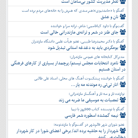
تفكر مديريت کشور بی‌سامان است
گفتگو با «حامدنبوی»؛هنرمندی که هنرش را به خانه‌های مردم برده است
نان و عشق
گفت‌وگو با داود کیاقاسمی؛ شاعر، ترانه سرا و خواننده
جای طنز در شعر و ترانه‌ی مازندرانی خالی است
گفتگو با دکتر محمدرضا طبیبی، عضو هیأت علمی دانشگاه مازندران
بومگردی باید به دغدغه استانی تبدیل شود
مدیرکل کتابخانه های عمومی مازندران:
نامزد انتخابات مجلس نیستم/ پرچمدار بسیاری از کارهای فرهنگی
در استان هستیم
گفتگو با خواننده پیشکسوت آهنگ های محلی، استاد علی طالبی
انار تی‌تی ره موندنه مه یار...
نوازنده تار و سه تار و آهنگساز مازندرانی:
تعصبات به موسیقی ما ضربه می زند
گفتگو با نویسنده کتاب 500روز با نیما
نیمه گمشده اسطوره شعر فارسی
عضو شورای شهر قائم‌شهر در گفت‌و‌گو با مازندنومه:
شهردار را به حاشیه برده اند/ برخی اعضای شورا در کار شهردار
دخالت می کنند