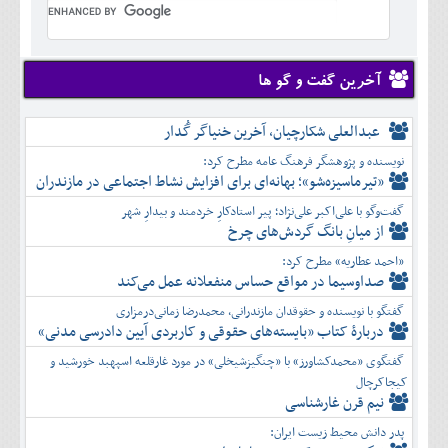
تير
شهريور
آبان
دی
اسفند
خرداد
مرداد
مهر
آذر
بهمن
تير
شهريور
آبان
دی
اسفند
مرداد
مهر
آذر
بهمن
شهريور
آخرین گفت و گو ها
آبان
دی
اسفند
مهر
آذر
بهمن
آبان
عبدالعلی شکارچیان، آخرین خنیاگر گُدار
دی
اسفند
آذر
بهمن
نویسنده و پژوهشگر فرهنگ عامه مطرح کرد:
دی
اسفند
«تیرماسیزه‌شو»؛ بهانه‌ای برای افزایش نشاط اجتماعی در مازندران
بهمن
گفت‌وگو با علی‌اکبر علی‌نژاد؛ پیر استادکارِ خردمند و بیدارِ شهر
اسفند
از میانِ بانگ گردش‌های چرخ
«احمد عطاریه» مطرح کرد:
صداوسیما در مواقع حساس منفعلانه عمل می‌کند
گفتگو با نویسنده و حقوقدان مازندرانی، محمدرضا زمانی‌درمزاری
دربارۀ کتاب ”بایسته‌های حقوقی و کاربردی آیین دادرسی مدنی»
گفتگوی «محمدکشاورز» با «چنگیزشیخلی» در مورد غارقلعه اسپهبد خورشید و
کیجاکرچال
نیم قرن غارشناسی
پدر دانش محیط زیست ایران: