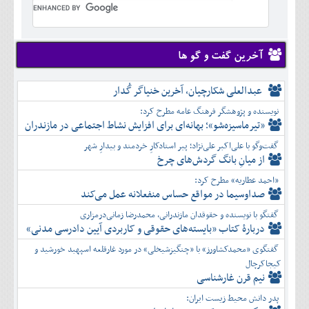
تير
شهريور
آبان
دی
اسفند
خرداد
مرداد
مهر
آذر
بهمن
تير
شهريور
آبان
دی
اسفند
مرداد
مهر
آذر
بهمن
شهريور
آخرین گفت و گو ها
آبان
دی
اسفند
مهر
آذر
بهمن
آبان
عبدالعلی شکارچیان، آخرین خنیاگر گُدار
دی
اسفند
آذر
بهمن
نویسنده و پژوهشگر فرهنگ عامه مطرح کرد:
دی
اسفند
«تیرماسیزه‌شو»؛ بهانه‌ای برای افزایش نشاط اجتماعی در مازندران
بهمن
گفت‌وگو با علی‌اکبر علی‌نژاد؛ پیر استادکارِ خردمند و بیدارِ شهر
اسفند
از میانِ بانگ گردش‌های چرخ
«احمد عطاریه» مطرح کرد:
صداوسیما در مواقع حساس منفعلانه عمل می‌کند
گفتگو با نویسنده و حقوقدان مازندرانی، محمدرضا زمانی‌درمزاری
دربارۀ کتاب ”بایسته‌های حقوقی و کاربردی آیین دادرسی مدنی»
گفتگوی «محمدکشاورز» با «چنگیزشیخلی» در مورد غارقلعه اسپهبد خورشید و
کیجاکرچال
نیم قرن غارشناسی
پدر دانش محیط زیست ایران: