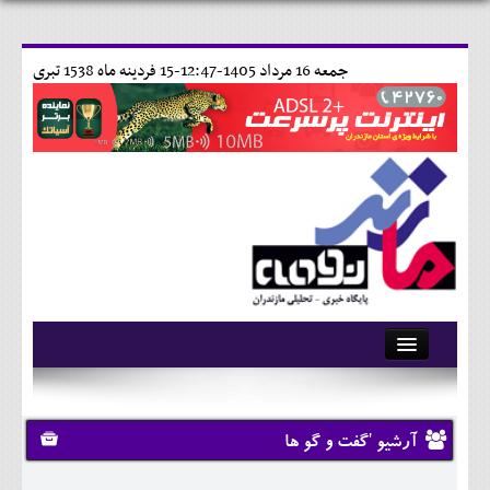
جمعه 16 مرداد 1405-12:47-
15 فردينه ماه 1538 تبری
آرشیو
تماس با ما
آرشیو 'گفت و گو ها
وبلاگ