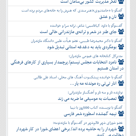
تفكر مديريت کشور بی‌سامان است
گفتگو با «حامدنبوی»؛هنرمندی که هنرش را به خانه‌های مردم برده است
نان و عشق
گفت‌وگو با داود کیاقاسمی؛ شاعر، ترانه سرا و خواننده
جای طنز در شعر و ترانه‌ی مازندرانی خالی است
گفتگو با دکتر محمدرضا طبیبی، عضو هیأت علمی دانشگاه مازندران
بومگردی باید به دغدغه استانی تبدیل شود
مدیرکل کتابخانه های عمومی مازندران:
نامزد انتخابات مجلس نیستم/ پرچمدار بسیاری از کارهای فرهنگی
در استان هستیم
گفتگو با خواننده پیشکسوت آهنگ های محلی، استاد علی طالبی
انار تی‌تی ره موندنه مه یار...
نوازنده تار و سه تار و آهنگساز مازندرانی:
تعصبات به موسیقی ما ضربه می زند
گفتگو با نویسنده کتاب 500روز با نیما
نیمه گمشده اسطوره شعر فارسی
عضو شورای شهر قائم‌شهر در گفت‌و‌گو با مازندنومه:
شهردار را به حاشیه برده اند/ برخی اعضای شورا در کار شهردار
دخالت می کنند