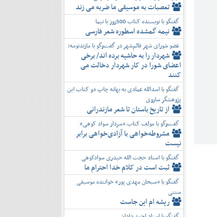
تعصبات به موسیقی ما ضربه می زند
گفتگو با نویسنده کتاب 500روز با نیما
نیمه گمشده اسطوره شعر فارسی
عضو شورای شهر قائم‌شهر در گفت‌و‌گو با مازندنومه:
شهردار را به حاشیه برده اند/ برخی
اعضای شورا در کار شهردار دخالت می
کنند
گفتگو با اسدالله عمادی به بهانه چاپ دو کتاب این
پژوهشگر ساروی
از تاریخ باستان تا شعر مازندرانی
گفت‌وگو با مولف کتاب «سردار سواد کوهی»
مشروطه‌خواهی با آزادی‌خواهی برابر
نیست
گفتگو با استاد حجت الله حیدری سوادکوهی
ثبت است در کلام خدا احترام ما
گفتگو با «سبحان مهدی پور» خواننده موسیقی
سنتی
ریشه ام این جاست
گفتگو با استاد احمد داداشی