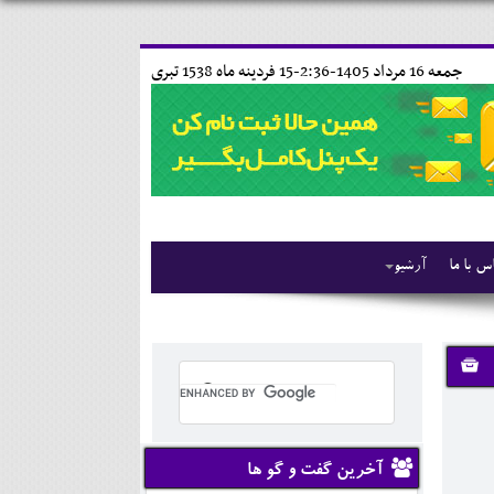
جمعه 16 مرداد 1405-2:36-
15 فردينه ماه 1538 تبری
س با ما
آرشیو
آخرین گفت و گو ها