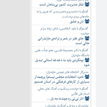
تفكر مديريت کشور بی‌سامان است
گفتگو با «حامدنبوی»؛هنرمندی که هنرش را به
خانه‌های مردم برده است
نان و عشق
گفت‌وگو با داود کیاقاسمی؛ شاعر، ترانه سرا و
خواننده
جای طنز در شعر و ترانه‌ی مازندرانی
خالی است
گفتگو با دکتر محمدرضا طبیبی، عضو هیأت علمی
دانشگاه مازندران
بومگردی باید به دغدغه استانی تبدیل
شود
مدیرکل کتابخانه های عمومی مازندران:
نامزد انتخابات مجلس نیستم/ پرچمدار
بسیاری از کارهای فرهنگی در استان هستیم
گفتگو با خواننده پیشکسوت آهنگ های محلی،
استاد علی طالبی
انار تی‌تی ره موندنه مه یار...
نوازنده تار و سه تار و آهنگساز مازندرانی: