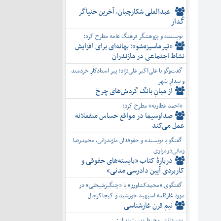
عبدالعلی شکارچیان، آخرین خنیاگر
گُدار
نویسنده و پژوهشگر فرهنگ عامه مطرح کرد:
«تیرماسیزه‌شو»؛ بهانه‌ای برای افزایش
نشاط اجتماعی در مازندران
گفت‌وگو با علی‌اکبر علی‌نژاد؛ پیر استادکارِ خردمند
و بیدارِ شهر
از میانِ بانگ گردش‌های چرخ
«احمد عطاریه» مطرح کرد:
صداوسیما در مواقع حساس منفعلانه
عمل می‌کند
گفتگو با نویسنده و حقوقدان مازندرانی، محمدرضا
زمانی‌درمزاری
دربارۀ کتاب ”بایسته‌های حقوقی و
کاربردی آیین دادرسی مدنی»
گفتگوی «محمدکشاورز» با «چنگیزشیخلی» در
مورد غارقلعه اسپهبد خورشید و کیجاکرچال
نیم قرن غارشناسی
پدر دانش محیط زیست ایران: