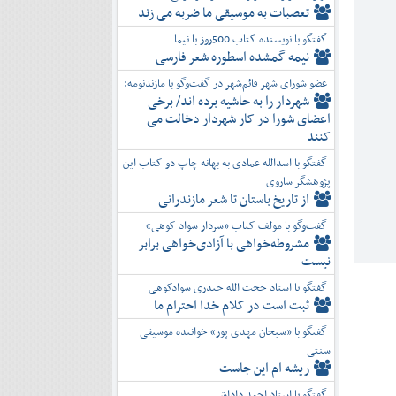
تعصبات به موسیقی ما ضربه می زند
گفتگو با نویسنده کتاب 500روز با نیما
نیمه گمشده اسطوره شعر فارسی
عضو شورای شهر قائم‌شهر در گفت‌و‌گو با مازندنومه:
شهردار را به حاشیه برده اند/ برخی
اعضای شورا در کار شهردار دخالت می
کنند
گفتگو با اسدالله عمادی به بهانه چاپ دو کتاب این
پژوهشگر ساروی
از تاریخ باستان تا شعر مازندرانی
گفت‌وگو با مولف کتاب «سردار سواد کوهی»
مشروطه‌خواهی با آزادی‌خواهی برابر
نیست
گفتگو با استاد حجت الله حیدری سوادکوهی
ثبت است در کلام خدا احترام ما
گفتگو با «سبحان مهدی پور» خواننده موسیقی
سنتی
ریشه ام این جاست
گفتگو با استاد احمد داداشی