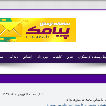
ط زیست و گردشگری
حقوقی
کلینیک
مهرورزان
اجتماعی
وبلاگ
تما
انتشار:سه شنبه 22 فروردين 1402-21:29
ن مازندرانی، محمدرضا زمانی‌درمزاری
سته‌های حقوقی و کاربردی آیین دادرسی مدنی»