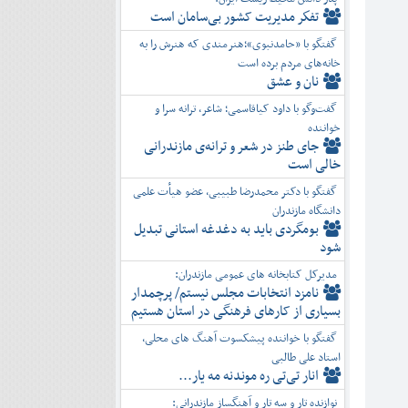
تفكر مديريت کشور بی‌سامان است
گفتگو با «حامدنبوی»؛هنرمندی که هنرش را به
خانه‌های مردم برده است
نان و عشق
گفت‌وگو با داود کیاقاسمی؛ شاعر، ترانه سرا و
خواننده
جای طنز در شعر و ترانه‌ی مازندرانی
خالی است
گفتگو با دکتر محمدرضا طبیبی، عضو هیأت علمی
دانشگاه مازندران
بومگردی باید به دغدغه استانی تبدیل
شود
مدیرکل کتابخانه های عمومی مازندران:
نامزد انتخابات مجلس نیستم/ پرچمدار
بسیاری از کارهای فرهنگی در استان هستیم
گفتگو با خواننده پیشکسوت آهنگ های محلی،
استاد علی طالبی
انار تی‌تی ره موندنه مه یار...
نوازنده تار و سه تار و آهنگساز مازندرانی: