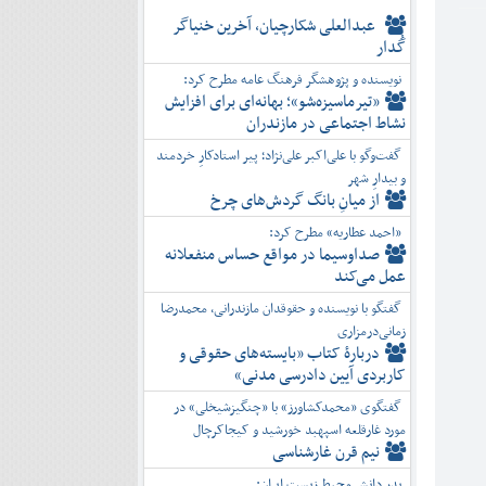
عبدالعلی شکارچیان، آخرین خنیاگر
گُدار
نویسنده و پژوهشگر فرهنگ عامه مطرح کرد:
«تیرماسیزه‌شو»؛ بهانه‌ای برای افزایش
نشاط اجتماعی در مازندران
گفت‌وگو با علی‌اکبر علی‌نژاد؛ پیر استادکارِ خردمند
و بیدارِ شهر
از میانِ بانگ گردش‌های چرخ
«احمد عطاریه» مطرح کرد:
صداوسیما در مواقع حساس منفعلانه
عمل می‌کند
گفتگو با نویسنده و حقوقدان مازندرانی، محمدرضا
زمانی‌درمزاری
دربارۀ کتاب ”بایسته‌های حقوقی و
کاربردی آیین دادرسی مدنی»
گفتگوی «محمدکشاورز» با «چنگیزشیخلی» در
مورد غارقلعه اسپهبد خورشید و کیجاکرچال
نیم قرن غارشناسی
پدر دانش محیط زیست ایران: