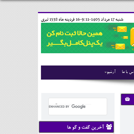
شنبه 17 مرداد 1405-9:11-
16 فردينه ماه 1538 تبری
س با ما
آرشیو
آخرین گفت و گو ها