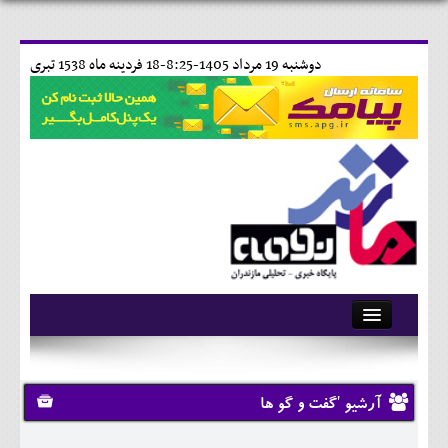
دوشنبه 19 مرداد 1405-8:25-
18 فردينه ماه 1538 تبری
آرشیو
تماس با ما
آرشیو 'گفت و گو ها
وبلاگ