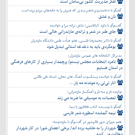
تفكر مديريت کشور بی‌سامان است
گفتگو با «حامدنبوی»؛هنرمندی که هنرش را به خانه‌های مردم برده است
نان و عشق
گفت‌وگو با داود کیاقاسمی؛ شاعر، ترانه سرا و خواننده
جای طنز در شعر و ترانه‌ی مازندرانی خالی است
گفتگو با دکتر محمدرضا طبیبی، عضو هیأت علمی دانشگاه مازندران
بومگردی باید به دغدغه استانی تبدیل شود
مدیرکل کتابخانه های عمومی مازندران:
نامزد انتخابات مجلس نیستم/ پرچمدار بسیاری از کارهای فرهنگی
در استان هستیم
گفتگو با خواننده پیشکسوت آهنگ های محلی، استاد علی طالبی
انار تی‌تی ره موندنه مه یار...
نوازنده تار و سه تار و آهنگساز مازندرانی:
تعصبات به موسیقی ما ضربه می زند
گفتگو با نویسنده کتاب 500روز با نیما
نیمه گمشده اسطوره شعر فارسی
عضو شورای شهر قائم‌شهر در گفت‌و‌گو با مازندنومه:
شهردار را به حاشیه برده اند/ برخی اعضای شورا در کار شهردار
دخالت می کنند