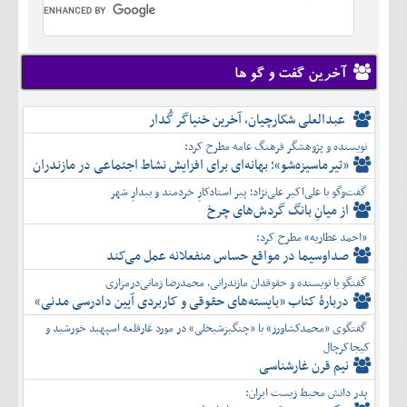
تير
شهريور
آبان
دی
اسفند
خرداد
مرداد
مهر
آذر
بهمن
تير
شهريور
آبان
دی
اسفند
مرداد
مهر
آذر
بهمن
شهريور
آخرین گفت و گو ها
آبان
دی
اسفند
مهر
آذر
بهمن
آبان
عبدالعلی شکارچیان، آخرین خنیاگر گُدار
دی
اسفند
آذر
بهمن
نویسنده و پژوهشگر فرهنگ عامه مطرح کرد:
دی
اسفند
«تیرماسیزه‌شو»؛ بهانه‌ای برای افزایش نشاط اجتماعی در مازندران
بهمن
گفت‌وگو با علی‌اکبر علی‌نژاد؛ پیر استادکارِ خردمند و بیدارِ شهر
اسفند
از میانِ بانگ گردش‌های چرخ
«احمد عطاریه» مطرح کرد:
صداوسیما در مواقع حساس منفعلانه عمل می‌کند
گفتگو با نویسنده و حقوقدان مازندرانی، محمدرضا زمانی‌درمزاری
دربارۀ کتاب ”بایسته‌های حقوقی و کاربردی آیین دادرسی مدنی»
گفتگوی «محمدکشاورز» با «چنگیزشیخلی» در مورد غارقلعه اسپهبد خورشید و
کیجاکرچال
نیم قرن غارشناسی
پدر دانش محیط زیست ایران: