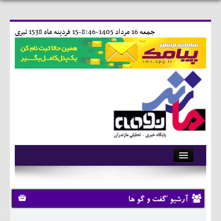
جمعه 16 مرداد 1405-8:46-
15 فردينه ماه 1538 تبری
آرشیو
تماس با ما
آرشیو 'گفت و گو ها
وبلاگ