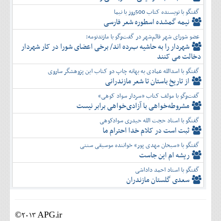
گفتگو با نویسنده کتاب 500روز با نیما
نیمه گمشده اسطوره شعر فارسی
عضو شورای شهر قائم‌شهر در گفت‌و‌گو با مازندنومه:
شهردار را به حاشیه برده اند/ برخی اعضای شورا در کار شهردار
دخالت می کنند
گفتگو با اسدالله عمادی به بهانه چاپ دو کتاب این پژوهشگر ساروی
از تاریخ باستان تا شعر مازندرانی
گفت‌وگو با مولف کتاب «سردار سواد کوهی»
مشروطه‌خواهی با آزادی‌خواهی برابر نیست
گفتگو با استاد حجت الله حیدری سوادکوهی
ثبت است در کلام خدا احترام ما
گفتگو با «سبحان مهدی پور» خواننده موسیقی سنتی
ریشه ام این جاست
گفتگو با استاد احمد داداشی
سعدی گلستان مازندران
©2013 APG.ir