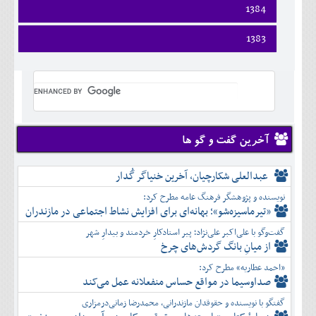
اسفند
فروردين
1384
خرداد
مرداد
مهر
آذر
بهمن
ارديبهشت
تير
شهريور
آبان
دی
اسفند
فروردين
1383
خرداد
مرداد
مهر
آذر
بهمن
ارديبهشت
تير
شهريور
آبان
دی
اسفند
فروردين
خرداد
مرداد
مهر
آذر
بهمن
ارديبهشت
تير
شهريور
آبان
دی
اسفند
خرداد
مرداد
مهر
آذر
بهمن
تير
شهريور
آبان
دی
اسفند
مرداد
مهر
آذر
بهمن
شهريور
آخرین گفت و گو ها
آبان
دی
اسفند
مهر
آذر
بهمن
آبان
عبدالعلی شکارچیان، آخرین خنیاگر گُدار
دی
اسفند
آذر
بهمن
نویسنده و پژوهشگر فرهنگ عامه مطرح کرد:
دی
اسفند
«تیرماسیزه‌شو»؛ بهانه‌ای برای افزایش نشاط اجتماعی در مازندران
بهمن
گفت‌وگو با علی‌اکبر علی‌نژاد؛ پیر استادکارِ خردمند و بیدارِ شهر
اسفند
از میانِ بانگ گردش‌های چرخ
«احمد عطاریه» مطرح کرد:
صداوسیما در مواقع حساس منفعلانه عمل می‌کند
گفتگو با نویسنده و حقوقدان مازندرانی، محمدرضا زمانی‌درمزاری