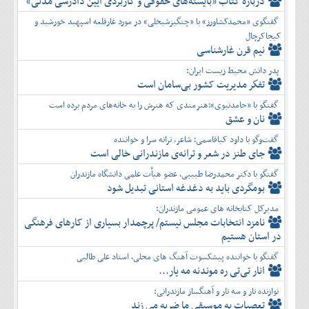
دربارۀ کتاب ”بایسته‌های حقوقی و کاربردی آیین دادرسی مدنی»
گفتگوی «محمدکشاورز» با «چنگیزشیخلی» در مورد غارقلعه اسپهبد خورشید و
کیجاکرچال
نیم قرن غارشناسی
پدر دانش محیط زیست ایران:
تفكر مديريت کشور بی‌سامان است
گفتگو با «حامدنبوی»؛هنرمندی که هنرش را به خانه‌های مردم برده است
نان و عشق
گفت‌وگو با داود کیاقاسمی؛ شاعر، ترانه سرا و خواننده
جای طنز در شعر و ترانه‌ی مازندرانی خالی است
گفتگو با دکتر محمدرضا طبیبی، عضو هیأت علمی دانشگاه مازندران
بومگردی باید به دغدغه استانی تبدیل شود
مدیرکل کتابخانه های عمومی مازندران:
نامزد انتخابات مجلس نیستم/ پرچمدار بسیاری از کارهای فرهنگی
در استان هستیم
گفتگو با خواننده پیشکسوت آهنگ های محلی، استاد علی طالبی
انار تی‌تی ره موندنه مه یار...
نوازنده تار و سه تار و آهنگساز مازندرانی:
تعصبات به موسیقی ما ضربه می زند