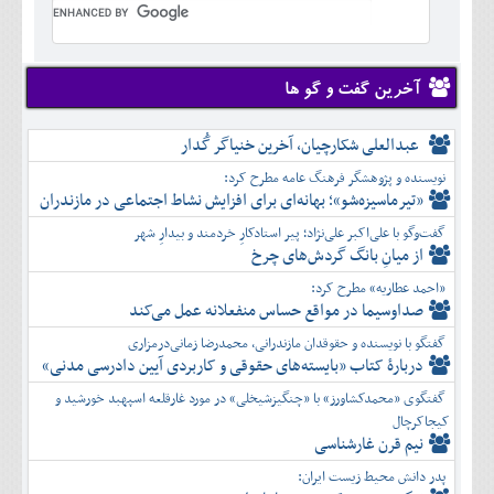
تير
شهريور
آبان
دی
اسفند
خرداد
مرداد
مهر
آذر
بهمن
تير
شهريور
آبان
دی
اسفند
مرداد
مهر
آذر
بهمن
شهريور
آخرین گفت و گو ها
آبان
دی
اسفند
مهر
آذر
بهمن
آبان
عبدالعلی شکارچیان، آخرین خنیاگر گُدار
دی
اسفند
آذر
بهمن
نویسنده و پژوهشگر فرهنگ عامه مطرح کرد:
دی
اسفند
«تیرماسیزه‌شو»؛ بهانه‌ای برای افزایش نشاط اجتماعی در مازندران
بهمن
گفت‌وگو با علی‌اکبر علی‌نژاد؛ پیر استادکارِ خردمند و بیدارِ شهر
اسفند
از میانِ بانگ گردش‌های چرخ
«احمد عطاریه» مطرح کرد:
صداوسیما در مواقع حساس منفعلانه عمل می‌کند
گفتگو با نویسنده و حقوقدان مازندرانی، محمدرضا زمانی‌درمزاری
دربارۀ کتاب ”بایسته‌های حقوقی و کاربردی آیین دادرسی مدنی»
گفتگوی «محمدکشاورز» با «چنگیزشیخلی» در مورد غارقلعه اسپهبد خورشید و
کیجاکرچال
نیم قرن غارشناسی
پدر دانش محیط زیست ایران: