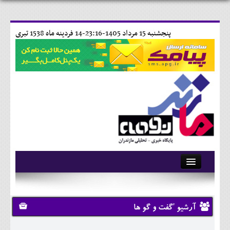
پنجشنبه 15 مرداد 1405-23:16-
14 فردينه ماه 1538 تبری
آرشیو
تماس با ما
آرشیو 'گفت و گو ها
وبلاگ