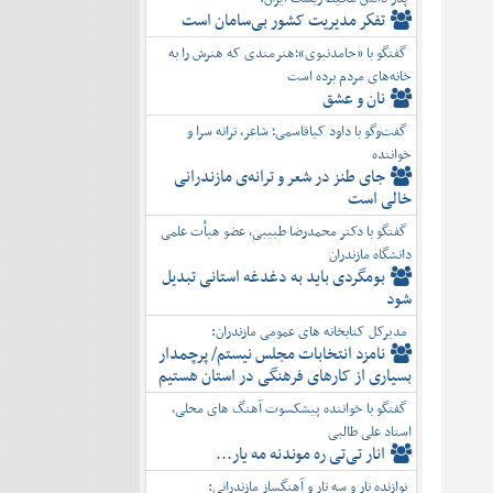
تفكر مديريت کشور بی‌سامان است
گفتگو با «حامدنبوی»؛هنرمندی که هنرش را به
خانه‌های مردم برده است
نان و عشق
گفت‌وگو با داود کیاقاسمی؛ شاعر، ترانه سرا و
خواننده
جای طنز در شعر و ترانه‌ی مازندرانی
خالی است
گفتگو با دکتر محمدرضا طبیبی، عضو هیأت علمی
دانشگاه مازندران
بومگردی باید به دغدغه استانی تبدیل
شود
مدیرکل کتابخانه های عمومی مازندران:
نامزد انتخابات مجلس نیستم/ پرچمدار
بسیاری از کارهای فرهنگی در استان هستیم
گفتگو با خواننده پیشکسوت آهنگ های محلی،
استاد علی طالبی
انار تی‌تی ره موندنه مه یار...
نوازنده تار و سه تار و آهنگساز مازندرانی: