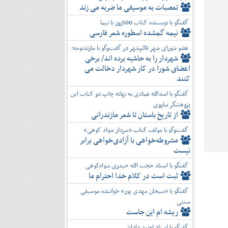
تعصبات به موسیقی ما ضربه می زند
گفتگو با نویسنده کتاب 500روز با نیما
نیمه گمشده اسطوره شعر فارسی
عضو شورای شهر قائم‌شهر در گفت‌و‌گو با مازندنومه:
شهردار را به حاشیه برده اند/ برخی
اعضای شورا در کار شهردار دخالت می
کنند
گفتگو با اسدالله عمادی به بهانه چاپ دو کتاب این
پژوهشگر ساروی
از تاریخ باستان تا شعر مازندرانی
گفت‌وگو با مولف کتاب «سردار سواد کوهی»
مشروطه‌خواهی با آزادی‌خواهی برابر
نیست
گفتگو با استاد حجت الله حیدری سوادکوهی
ثبت است در کلام خدا احترام ما
گفتگو با «سبحان مهدی پور» خواننده موسیقی
سنتی
ریشه ام این جاست
گفتگو با استاد احمد داداشی