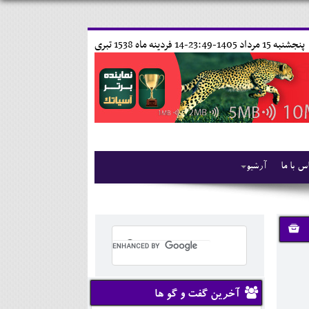
پنجشنبه 15 مرداد 1405-23:49-
14 فردينه ماه 1538 تبری
س با ما
آرشیو
آخرین گفت و گو ها