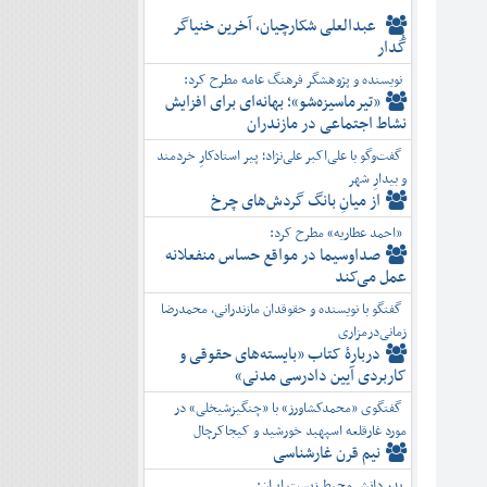
عبدالعلی شکارچیان، آخرین خنیاگر
گُدار
نویسنده و پژوهشگر فرهنگ عامه مطرح کرد:
«تیرماسیزه‌شو»؛ بهانه‌ای برای افزایش
نشاط اجتماعی در مازندران
گفت‌وگو با علی‌اکبر علی‌نژاد؛ پیر استادکارِ خردمند
و بیدارِ شهر
از میانِ بانگ گردش‌های چرخ
«احمد عطاریه» مطرح کرد:
صداوسیما در مواقع حساس منفعلانه
عمل می‌کند
گفتگو با نویسنده و حقوقدان مازندرانی، محمدرضا
زمانی‌درمزاری
دربارۀ کتاب ”بایسته‌های حقوقی و
کاربردی آیین دادرسی مدنی»
گفتگوی «محمدکشاورز» با «چنگیزشیخلی» در
مورد غارقلعه اسپهبد خورشید و کیجاکرچال
نیم قرن غارشناسی
پدر دانش محیط زیست ایران: