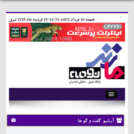
جمعه 16 مرداد 1405-14:21-
15 فردينه ماه 1538 تبری
آرشیو
تماس با ما
آرشیو 'گفت و گو ها
وبلاگ