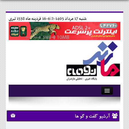
شنبه 17 مرداد 1405-6:2-
16 فردينه ماه 1538 تبری
آرشیو
تماس با ما
آرشیو 'گفت و گو ها
وبلاگ