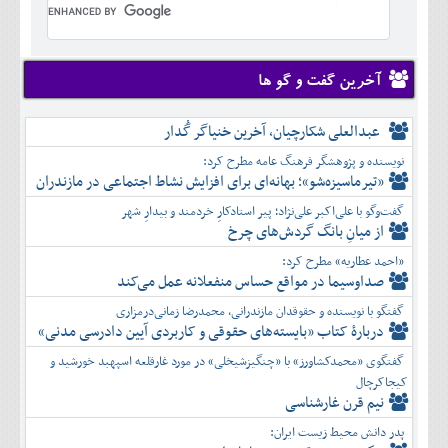
تير
شهريور
آبان
دی
اسفند
خرداد
مرداد
مهر
آذر
بهمن
تير
شهريور
آبان
دی
اسفند
مرداد
مهر
آذر
بهمن
شهريور
آخرین گفت و گو ها
آبان
دی
اسفند
مهر
آذر
بهمن
آبان
عبدالعلی شکارچیان، آخرین خنیاگر گُدار
دی
اسفند
آذر
بهمن
نویسنده و پژوهشگر فرهنگ عامه مطرح کرد:
دی
اسفند
«تیرماسیزه‌شو»؛ بهانه‌ای برای افزایش نشاط اجتماعی در مازندران
بهمن
گفت‌وگو با علی‌اکبر علی‌نژاد؛ پیر استادکارِ خردمند و بیدارِ شهر
اسفند
از میانِ بانگ گردش‌های چرخ
«احمد عطاریه» مطرح کرد:
صداوسیما در مواقع حساس منفعلانه عمل می‌کند
گفتگو با نویسنده و حقوقدان مازندرانی، محمدرضا زمانی‌درمزاری
دربارۀ کتاب ”بایسته‌های حقوقی و کاربردی آیین دادرسی مدنی»
گفتگوی «محمدکشاورز» با «چنگیزشیخلی» در مورد غارقلعه اسپهبد خورشید و
کیجاکرچال
نیم قرن غارشناسی
پدر دانش محیط زیست ایران: