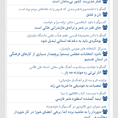
تفكر مديريت کشور بی‌سامان است
گفتگو با «حامدنبوی»؛هنرمندی که هنرش را به خانه‌های مردم برده است
نان و عشق
گفت‌وگو با داود کیاقاسمی؛ شاعر، ترانه سرا و خواننده
جای طنز در شعر و ترانه‌ی مازندرانی خالی است
گفتگو با دکتر محمدرضا طبیبی، عضو هیأت علمی دانشگاه مازندران
بومگردی باید به دغدغه استانی تبدیل شود
مدیرکل کتابخانه های عمومی مازندران:
نامزد انتخابات مجلس نیستم/ پرچمدار بسیاری از کارهای فرهنگی
در استان هستیم
گفتگو با خواننده پیشکسوت آهنگ های محلی، استاد علی طالبی
انار تی‌تی ره موندنه مه یار...
نوازنده تار و سه تار و آهنگساز مازندرانی:
تعصبات به موسیقی ما ضربه می زند
گفتگو با نویسنده کتاب 500روز با نیما
نیمه گمشده اسطوره شعر فارسی
عضو شورای شهر قائم‌شهر در گفت‌و‌گو با مازندنومه:
شهردار را به حاشیه برده اند/ برخی اعضای شورا در کار شهردار
دخالت می کنند