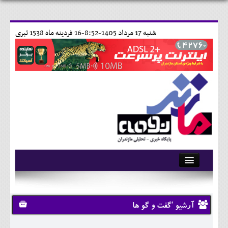
شنبه 17 مرداد 1405-8:52-
16 فردينه ماه 1538 تبری
آرشیو
تماس با ما
آرشیو 'گفت و گو ها
وبلاگ