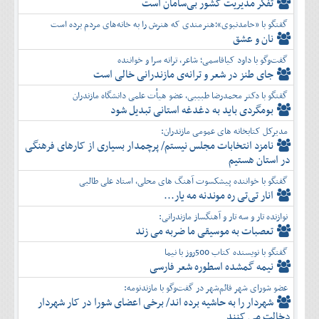
تفكر مديريت کشور بی‌سامان است
گفتگو با «حامدنبوی»؛هنرمندی که هنرش را به خانه‌های مردم برده است
نان و عشق
گفت‌وگو با داود کیاقاسمی؛ شاعر، ترانه سرا و خواننده
جای طنز در شعر و ترانه‌ی مازندرانی خالی است
گفتگو با دکتر محمدرضا طبیبی، عضو هیأت علمی دانشگاه مازندران
بومگردی باید به دغدغه استانی تبدیل شود
مدیرکل کتابخانه های عمومی مازندران:
نامزد انتخابات مجلس نیستم/ پرچمدار بسیاری از کارهای فرهنگی
در استان هستیم
گفتگو با خواننده پیشکسوت آهنگ های محلی، استاد علی طالبی
انار تی‌تی ره موندنه مه یار...
نوازنده تار و سه تار و آهنگساز مازندرانی:
تعصبات به موسیقی ما ضربه می زند
گفتگو با نویسنده کتاب 500روز با نیما
نیمه گمشده اسطوره شعر فارسی
عضو شورای شهر قائم‌شهر در گفت‌و‌گو با مازندنومه:
شهردار را به حاشیه برده اند/ برخی اعضای شورا در کار شهردار
دخالت می کنند