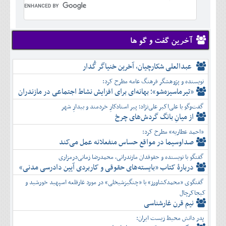
تير
شهريور
آبان
دی
اسفند
خرداد
مرداد
مهر
آذر
بهمن
تير
شهريور
آبان
دی
اسفند
مرداد
مهر
آذر
بهمن
شهريور
آخرین گفت و گو ها
آبان
دی
اسفند
مهر
آذر
بهمن
آبان
عبدالعلی شکارچیان، آخرین خنیاگر گُدار
دی
اسفند
آذر
بهمن
نویسنده و پژوهشگر فرهنگ عامه مطرح کرد:
دی
اسفند
«تیرماسیزه‌شو»؛ بهانه‌ای برای افزایش نشاط اجتماعی در مازندران
بهمن
گفت‌وگو با علی‌اکبر علی‌نژاد؛ پیر استادکارِ خردمند و بیدارِ شهر
اسفند
از میانِ بانگ گردش‌های چرخ
«احمد عطاریه» مطرح کرد:
صداوسیما در مواقع حساس منفعلانه عمل می‌کند
گفتگو با نویسنده و حقوقدان مازندرانی، محمدرضا زمانی‌درمزاری
دربارۀ کتاب ”بایسته‌های حقوقی و کاربردی آیین دادرسی مدنی»
گفتگوی «محمدکشاورز» با «چنگیزشیخلی» در مورد غارقلعه اسپهبد خورشید و
کیجاکرچال
نیم قرن غارشناسی
پدر دانش محیط زیست ایران: