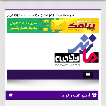
جمعه 16 مرداد 1405-19:8-
15 فردينه ماه 1538 تبری
آرشیو
تماس با ما
آرشیو 'گفت و گو ها
وبلاگ