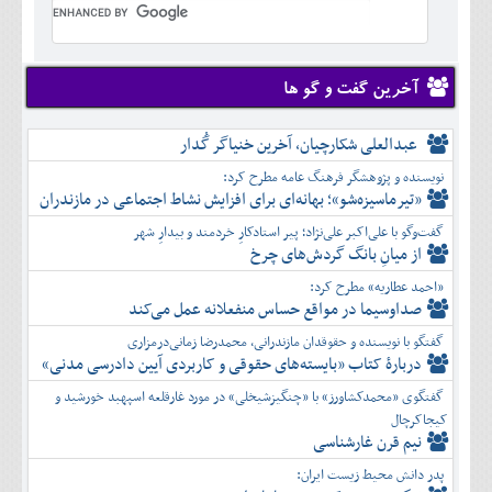
تير
شهريور
آبان
دی
اسفند
خرداد
مرداد
مهر
آذر
بهمن
تير
شهريور
آبان
دی
اسفند
مرداد
مهر
آذر
بهمن
شهريور
آخرین گفت و گو ها
آبان
دی
اسفند
مهر
آذر
بهمن
آبان
عبدالعلی شکارچیان، آخرین خنیاگر گُدار
دی
اسفند
آذر
بهمن
نویسنده و پژوهشگر فرهنگ عامه مطرح کرد:
دی
اسفند
«تیرماسیزه‌شو»؛ بهانه‌ای برای افزایش نشاط اجتماعی در مازندران
بهمن
گفت‌وگو با علی‌اکبر علی‌نژاد؛ پیر استادکارِ خردمند و بیدارِ شهر
اسفند
از میانِ بانگ گردش‌های چرخ
«احمد عطاریه» مطرح کرد:
صداوسیما در مواقع حساس منفعلانه عمل می‌کند
گفتگو با نویسنده و حقوقدان مازندرانی، محمدرضا زمانی‌درمزاری
دربارۀ کتاب ”بایسته‌های حقوقی و کاربردی آیین دادرسی مدنی»
گفتگوی «محمدکشاورز» با «چنگیزشیخلی» در مورد غارقلعه اسپهبد خورشید و
کیجاکرچال
نیم قرن غارشناسی
پدر دانش محیط زیست ایران: