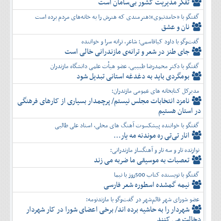
تفكر مديريت کشور بی‌سامان است
گفتگو با «حامدنبوی»؛هنرمندی که هنرش را به خانه‌های مردم برده است
نان و عشق
گفت‌وگو با داود کیاقاسمی؛ شاعر، ترانه سرا و خواننده
جای طنز در شعر و ترانه‌ی مازندرانی خالی است
گفتگو با دکتر محمدرضا طبیبی، عضو هیأت علمی دانشگاه مازندران
بومگردی باید به دغدغه استانی تبدیل شود
مدیرکل کتابخانه های عمومی مازندران:
نامزد انتخابات مجلس نیستم/ پرچمدار بسیاری از کارهای فرهنگی
در استان هستیم
گفتگو با خواننده پیشکسوت آهنگ های محلی، استاد علی طالبی
انار تی‌تی ره موندنه مه یار...
نوازنده تار و سه تار و آهنگساز مازندرانی:
تعصبات به موسیقی ما ضربه می زند
گفتگو با نویسنده کتاب 500روز با نیما
نیمه گمشده اسطوره شعر فارسی
عضو شورای شهر قائم‌شهر در گفت‌و‌گو با مازندنومه:
شهردار را به حاشیه برده اند/ برخی اعضای شورا در کار شهردار
دخالت می کنند