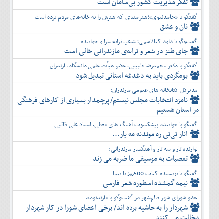
تفكر مديريت کشور بی‌سامان است
گفتگو با «حامدنبوی»؛هنرمندی که هنرش را به خانه‌های مردم برده است
نان و عشق
گفت‌وگو با داود کیاقاسمی؛ شاعر، ترانه سرا و خواننده
جای طنز در شعر و ترانه‌ی مازندرانی خالی است
گفتگو با دکتر محمدرضا طبیبی، عضو هیأت علمی دانشگاه مازندران
بومگردی باید به دغدغه استانی تبدیل شود
مدیرکل کتابخانه های عمومی مازندران:
نامزد انتخابات مجلس نیستم/ پرچمدار بسیاری از کارهای فرهنگی
در استان هستیم
گفتگو با خواننده پیشکسوت آهنگ های محلی، استاد علی طالبی
انار تی‌تی ره موندنه مه یار...
نوازنده تار و سه تار و آهنگساز مازندرانی:
تعصبات به موسیقی ما ضربه می زند
گفتگو با نویسنده کتاب 500روز با نیما
نیمه گمشده اسطوره شعر فارسی
عضو شورای شهر قائم‌شهر در گفت‌و‌گو با مازندنومه:
شهردار را به حاشیه برده اند/ برخی اعضای شورا در کار شهردار
دخالت می کنند