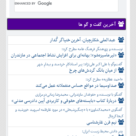
تير
شهريور
آبان
دی
اسفند
خرداد
مرداد
مهر
آذر
بهمن
تير
شهريور
آبان
دی
اسفند
مرداد
مهر
آذر
بهمن
شهريور
آخرین گفت و گو ها
آبان
دی
اسفند
مهر
آذر
بهمن
آبان
عبدالعلی شکارچیان، آخرین خنیاگر گُدار
دی
اسفند
آذر
بهمن
نویسنده و پژوهشگر فرهنگ عامه مطرح کرد:
دی
اسفند
«تیرماسیزه‌شو»؛ بهانه‌ای برای افزایش نشاط اجتماعی در مازندران
بهمن
گفت‌وگو با علی‌اکبر علی‌نژاد؛ پیر استادکارِ خردمند و بیدارِ شهر
اسفند
از میانِ بانگ گردش‌های چرخ
«احمد عطاریه» مطرح کرد:
صداوسیما در مواقع حساس منفعلانه عمل می‌کند
گفتگو با نویسنده و حقوقدان مازندرانی، محمدرضا زمانی‌درمزاری
دربارۀ کتاب ”بایسته‌های حقوقی و کاربردی آیین دادرسی مدنی»
گفتگوی «محمدکشاورز» با «چنگیزشیخلی» در مورد غارقلعه اسپهبد خورشید و
کیجاکرچال
نیم قرن غارشناسی
پدر دانش محیط زیست ایران: