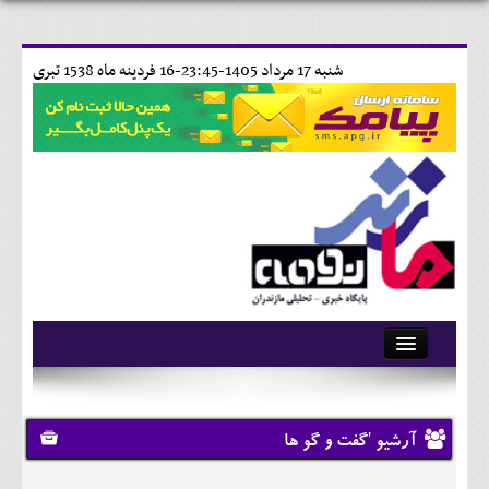
شنبه 17 مرداد 1405-23:45-
16 فردينه ماه 1538 تبری
آرشیو
تماس با ما
آرشیو 'گفت و گو ها
وبلاگ