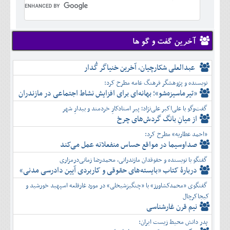
تير
شهريور
آبان
دی
اسفند
خرداد
مرداد
مهر
آذر
بهمن
تير
شهريور
آبان
دی
اسفند
مرداد
مهر
آذر
بهمن
شهريور
آخرین گفت و گو ها
آبان
دی
اسفند
مهر
آذر
بهمن
آبان
عبدالعلی شکارچیان، آخرین خنیاگر گُدار
دی
اسفند
آذر
بهمن
نویسنده و پژوهشگر فرهنگ عامه مطرح کرد:
دی
اسفند
«تیرماسیزه‌شو»؛ بهانه‌ای برای افزایش نشاط اجتماعی در مازندران
بهمن
گفت‌وگو با علی‌اکبر علی‌نژاد؛ پیر استادکارِ خردمند و بیدارِ شهر
اسفند
از میانِ بانگ گردش‌های چرخ
«احمد عطاریه» مطرح کرد:
صداوسیما در مواقع حساس منفعلانه عمل می‌کند
گفتگو با نویسنده و حقوقدان مازندرانی، محمدرضا زمانی‌درمزاری
دربارۀ کتاب ”بایسته‌های حقوقی و کاربردی آیین دادرسی مدنی»
گفتگوی «محمدکشاورز» با «چنگیزشیخلی» در مورد غارقلعه اسپهبد خورشید و
کیجاکرچال
نیم قرن غارشناسی
پدر دانش محیط زیست ایران: