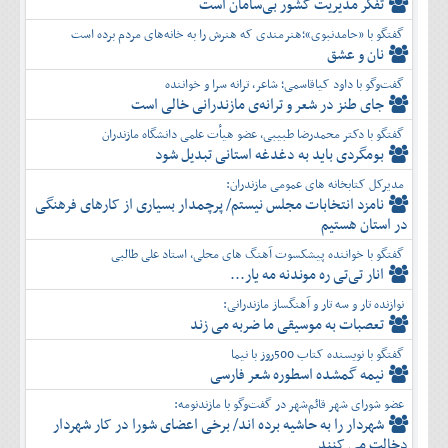
تفكر مديريت کشور بی‌سامان است
گفتگو با «حامدنبوی»؛هنرمندی که هنرش را به خانه‌های مردم برده است
نان و عشق
گفت‌وگو با داود کیاقاسمی؛ شاعر، ترانه سرا و خواننده
جای طنز در شعر و ترانه‌ی مازندرانی خالی است
گفتگو با دکتر محمدرضا طبیبی، عضو هیأت علمی دانشگاه مازندران
بومگردی باید به دغدغه استانی تبدیل شود
مدیرکل کتابخانه های عمومی مازندران:
نامزد انتخابات مجلس نیستم/ پرچمدار بسیاری از کارهای فرهنگی
در استان هستیم
گفتگو با خواننده پیشکسوت آهنگ های محلی، استاد علی طالبی
انار تی‌تی ره موندنه مه یار...
نوازنده تار و سه تار و آهنگساز مازندرانی:
تعصبات به موسیقی ما ضربه می زند
گفتگو با نویسنده کتاب 500روز با نیما
نیمه گمشده اسطوره شعر فارسی
عضو شورای شهر قائم‌شهر در گفت‌و‌گو با مازندنومه:
شهردار را به حاشیه برده اند/ برخی اعضای شورا در کار شهردار
دخالت می کنند