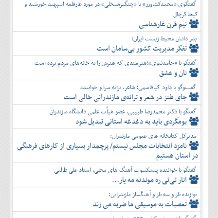
گفتگوی «محمدکشاورز» با «چنگیزشیخلی» در مورد غارقلعه اسپهبد خورشید و
کیجاکرچال
نیم قرن غارشناسی
پدر دانش محیط زیست ایران:
تفكر مديريت کشور بی‌سامان است
گفتگو با «حامدنبوی»؛هنرمندی که هنرش را به خانه‌های مردم برده است
نان و عشق
گفت‌وگو با داود کیاقاسمی؛ شاعر، ترانه سرا و خواننده
جای طنز در شعر و ترانه‌ی مازندرانی خالی است
گفتگو با دکتر محمدرضا طبیبی، عضو هیأت علمی دانشگاه مازندران
بومگردی باید به دغدغه استانی تبدیل شود
مدیرکل کتابخانه های عمومی مازندران:
نامزد انتخابات مجلس نیستم/ پرچمدار بسیاری از کارهای فرهنگی
در استان هستیم
گفتگو با خواننده پیشکسوت آهنگ های محلی، استاد علی طالبی
انار تی‌تی ره موندنه مه یار...
نوازنده تار و سه تار و آهنگساز مازندرانی:
تعصبات به موسیقی ما ضربه می زند