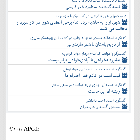
گفتگو با نویسنده کتاب 500روز با نیما
نیمه گمشده اسطوره شعر فارسی
عضو شورای شهر قائم‌شهر در گفت‌و‌گو با مازندنومه:
شهردار را به حاشیه برده اند/ برخی اعضای شورا در کار شهردار
دخالت می کنند
گفتگو با اسدالله عمادی به بهانه چاپ دو کتاب این پژوهشگر ساروی
از تاریخ باستان تا شعر مازندرانی
گفت‌وگو با مولف کتاب «سردار سواد کوهی»
مشروطه‌خواهی با آزادی‌خواهی برابر نیست
گفتگو با استاد حجت الله حیدری سوادکوهی
ثبت است در کلام خدا احترام ما
گفتگو با «سبحان مهدی پور» خواننده موسیقی سنتی
ریشه ام این جاست
گفتگو با استاد احمد داداشی
سعدی گلستان مازندران
©2013 APG.ir