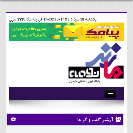
يکشنبه 18 مرداد 1405-13:28-
17 فردينه ماه 1538 تبری
آرشیو
تماس با ما
آرشیو 'گفت و گو ها
وبلاگ