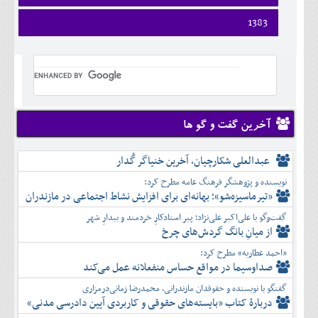
ارديبهشت
تير
شهريور
آبان
دی
اسفند
فروردين
1383
خرداد
مرداد
مهر
آذر
بهمن
ارديبهشت
تير
شهريور
آبان
دی
اسفند
فروردين
خرداد
مرداد
مهر
آذر
بهمن
ارديبهشت
تير
شهريور
آبان
دی
اسفند
خرداد
مرداد
مهر
آذر
بهمن
تير
شهريور
آبان
دی
اسفند
مرداد
مهر
آذر
بهمن
شهريور
آخرین گفت و گو ها
آبان
دی
اسفند
مهر
آذر
بهمن
آبان
عبدالعلی شکارچیان، آخرین خنیاگر گُدار
دی
اسفند
آذر
بهمن
نویسنده و پژوهشگر فرهنگ عامه مطرح کرد:
دی
اسفند
«تیرماسیزه‌شو»؛ بهانه‌ای برای افزایش نشاط اجتماعی در مازندران
بهمن
گفت‌وگو با علی‌اکبر علی‌نژاد؛ پیر استادکارِ خردمند و بیدارِ شهر
اسفند
از میانِ بانگ گردش‌های چرخ
«احمد عطاریه» مطرح کرد:
صداوسیما در مواقع حساس منفعلانه عمل می‌کند
گفتگو با نویسنده و حقوقدان مازندرانی، محمدرضا زمانی‌درمزاری
دربارۀ کتاب ”بایسته‌های حقوقی و کاربردی آیین دادرسی مدنی»