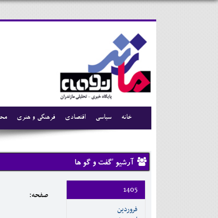
خانه
سیاسی
اقتصادی
فرهنگی و هنری
محی
آرشیو 'گفت و گو ها
1405
صفحه:
فروردين