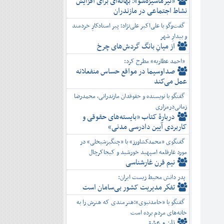
«تیرماسیزه‌شو»؛ بهانه‌ای برای افزایش
نشاط اجتماعی در مازندران
گفت‌وگو با علی‌اکبر علی‌نژاد؛ پیر استادکارِ خردمند
و بیدارِ شهر
از میانِ بانگ گردش‌های چرخ
«احمد عطاریه» مطرح کرد:
صداوسیما در مواقع حساس منفعلانه
عمل می‌کند
گفتگو با نویسنده و حقوقدان مازندرانی، محمدرضا
زمانی‌درمزاری
دربارۀ کتاب ”بایسته‌های حقوقی و
کاربردی آیین دادرسی مدنی»
گفتگوی «محمدکشاورز» با «چنگیزشیخلی» در
مورد غارقلعه اسپهبد خورشید و کیجاکرچال
نیم قرن غارشناسی
پدر دانش محیط زیست ایران:
تفكر مديريت کشور بی‌سامان است
گفتگو با «حامدنبوی»؛هنرمندی که هنرش را به
خانه‌های مردم برده است
نان و عشق