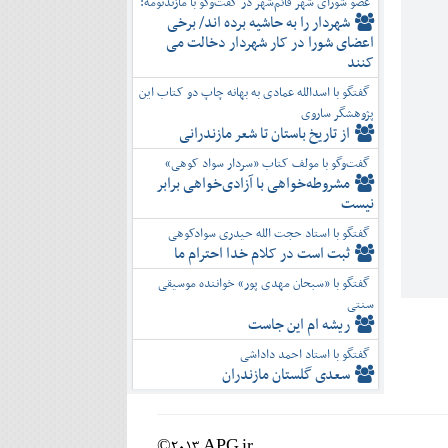
عضو شورای شهر قائم‌شهر در گفت‌و‌گو با مازندنومه:
شهردار را به حاشیه برده اند/ برخی
اعضای شورا در کار شهردار دخالت می
کنند
گفتگو با اسدالله عمادی به بهانه چاپ دو کتاب این
پژوهشگر ساروی
از تاریخ باستان تا شعر مازندرانی
گفت‌وگو با مولف کتاب «سردار سواد کوهی»
مشروطه‌خواهی با آزادی‌خواهی برابر
نیست
گفتگو با استاد حجت الله حیدری سوادکوهی
ثبت است در کلام خدا احترام ما
گفتگو با «سبحان مهدی پور» خواننده موسیقی
سنتی
ریشه ام این جاست
گفتگو با استاد احمد داداشی
سعدی گلستان مازندران