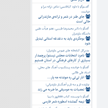
گفت‌وگو با داود کیاقاسمی؛ شاعر، ترانه سرا و
خواننده
جای طنز در شعر و ترانه‌ی مازندرانی
خالی است
گفتگو با دکتر محمدرضا طبیبی، عضو هیأت علمی
دانشگاه مازندران
بومگردی باید به دغدغه استانی تبدیل
شود
مدیرکل کتابخانه های عمومی مازندران:
نامزد انتخابات مجلس نیستم/ پرچمدار
بسیاری از کارهای فرهنگی در استان هستیم
گفتگو با خواننده پیشکسوت آهنگ های محلی،
استاد علی طالبی
انار تی‌تی ره موندنه مه یار...
نوازنده تار و سه تار و آهنگساز مازندرانی:
تعصبات به موسیقی ما ضربه می زند
گفتگو با نویسنده کتاب 500روز با نیما
نیمه گمشده اسطوره شعر فارسی