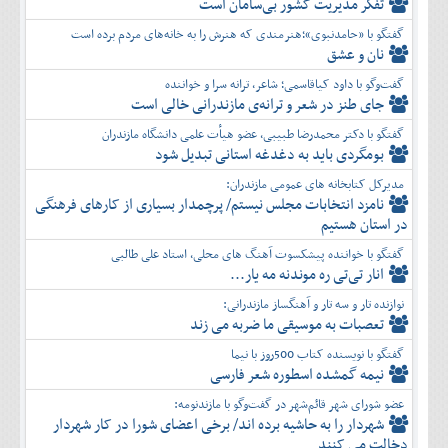
تفكر مديريت کشور بی‌سامان است
گفتگو با «حامدنبوی»؛هنرمندی که هنرش را به خانه‌های مردم برده است
نان و عشق
گفت‌وگو با داود کیاقاسمی؛ شاعر، ترانه سرا و خواننده
جای طنز در شعر و ترانه‌ی مازندرانی خالی است
گفتگو با دکتر محمدرضا طبیبی، عضو هیأت علمی دانشگاه مازندران
بومگردی باید به دغدغه استانی تبدیل شود
مدیرکل کتابخانه های عمومی مازندران:
نامزد انتخابات مجلس نیستم/ پرچمدار بسیاری از کارهای فرهنگی
در استان هستیم
گفتگو با خواننده پیشکسوت آهنگ های محلی، استاد علی طالبی
انار تی‌تی ره موندنه مه یار...
نوازنده تار و سه تار و آهنگساز مازندرانی:
تعصبات به موسیقی ما ضربه می زند
گفتگو با نویسنده کتاب 500روز با نیما
نیمه گمشده اسطوره شعر فارسی
عضو شورای شهر قائم‌شهر در گفت‌و‌گو با مازندنومه:
شهردار را به حاشیه برده اند/ برخی اعضای شورا در کار شهردار
دخالت می کنند