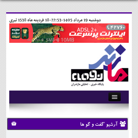
دوشنبه 19 مرداد 1405-22:53-
18 فردينه ماه 1538 تبری
آرشیو
تماس با ما
آرشیو 'گفت و گو ها
وبلاگ