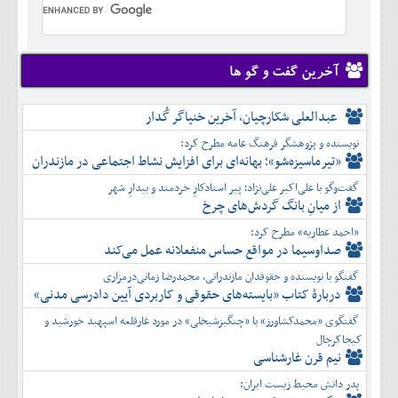
تير
شهريور
آبان
دی
اسفند
خرداد
مرداد
مهر
آذر
بهمن
تير
شهريور
آبان
دی
اسفند
مرداد
مهر
آذر
بهمن
شهريور
آخرین گفت و گو ها
آبان
دی
اسفند
مهر
آذر
بهمن
آبان
عبدالعلی شکارچیان، آخرین خنیاگر گُدار
دی
اسفند
آذر
بهمن
نویسنده و پژوهشگر فرهنگ عامه مطرح کرد:
دی
اسفند
«تیرماسیزه‌شو»؛ بهانه‌ای برای افزایش نشاط اجتماعی در مازندران
بهمن
گفت‌وگو با علی‌اکبر علی‌نژاد؛ پیر استادکارِ خردمند و بیدارِ شهر
اسفند
از میانِ بانگ گردش‌های چرخ
«احمد عطاریه» مطرح کرد:
صداوسیما در مواقع حساس منفعلانه عمل می‌کند
گفتگو با نویسنده و حقوقدان مازندرانی، محمدرضا زمانی‌درمزاری
دربارۀ کتاب ”بایسته‌های حقوقی و کاربردی آیین دادرسی مدنی»
گفتگوی «محمدکشاورز» با «چنگیزشیخلی» در مورد غارقلعه اسپهبد خورشید و
کیجاکرچال
نیم قرن غارشناسی
پدر دانش محیط زیست ایران: