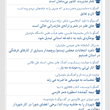
تفكر مديريت کشور بی‌سامان است
گفتگو با «حامدنبوی»؛هنرمندی که هنرش را به خانه‌های مردم برده است
نان و عشق
گفت‌وگو با داود کیاقاسمی؛ شاعر، ترانه سرا و خواننده
جای طنز در شعر و ترانه‌ی مازندرانی خالی است
گفتگو با دکتر محمدرضا طبیبی، عضو هیأت علمی دانشگاه مازندران
بومگردی باید به دغدغه استانی تبدیل شود
مدیرکل کتابخانه های عمومی مازندران:
نامزد انتخابات مجلس نیستم/ پرچمدار بسیاری از کارهای فرهنگی
در استان هستیم
گفتگو با خواننده پیشکسوت آهنگ های محلی، استاد علی طالبی
انار تی‌تی ره موندنه مه یار...
نوازنده تار و سه تار و آهنگساز مازندرانی:
تعصبات به موسیقی ما ضربه می زند
گفتگو با نویسنده کتاب 500روز با نیما
نیمه گمشده اسطوره شعر فارسی
عضو شورای شهر قائم‌شهر در گفت‌و‌گو با مازندنومه:
شهردار را به حاشیه برده اند/ برخی اعضای شورا در کار شهردار
دخالت می کنند