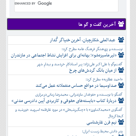
تير
شهريور
آبان
دی
اسفند
خرداد
مرداد
مهر
آذر
بهمن
تير
شهريور
آبان
دی
اسفند
مرداد
مهر
آذر
بهمن
شهريور
آخرین گفت و گو ها
آبان
دی
اسفند
مهر
آذر
بهمن
آبان
عبدالعلی شکارچیان، آخرین خنیاگر گُدار
دی
اسفند
آذر
بهمن
نویسنده و پژوهشگر فرهنگ عامه مطرح کرد:
دی
اسفند
«تیرماسیزه‌شو»؛ بهانه‌ای برای افزایش نشاط اجتماعی در مازندران
بهمن
گفت‌وگو با علی‌اکبر علی‌نژاد؛ پیر استادکارِ خردمند و بیدارِ شهر
اسفند
از میانِ بانگ گردش‌های چرخ
«احمد عطاریه» مطرح کرد:
صداوسیما در مواقع حساس منفعلانه عمل می‌کند
گفتگو با نویسنده و حقوقدان مازندرانی، محمدرضا زمانی‌درمزاری
دربارۀ کتاب ”بایسته‌های حقوقی و کاربردی آیین دادرسی مدنی»
گفتگوی «محمدکشاورز» با «چنگیزشیخلی» در مورد غارقلعه اسپهبد خورشید و
کیجاکرچال
نیم قرن غارشناسی
پدر دانش محیط زیست ایران: