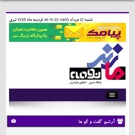
شنبه 17 مرداد 1405-0:15-
16 فردينه ماه 1538 تبری
آرشیو
تماس با ما
آرشیو 'گفت و گو ها
وبلاگ