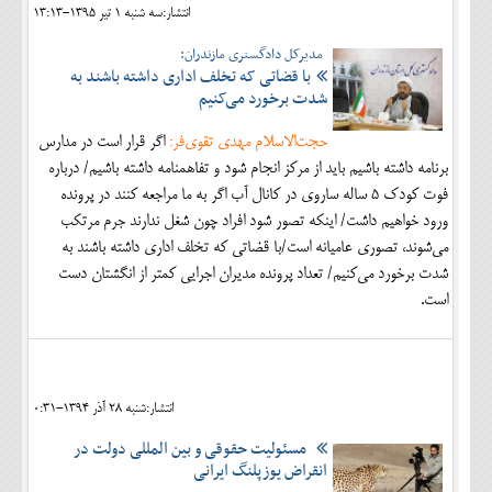
انتشار:سه شنبه 1 تير 1395-13:13
مدیرکل دادگستری مازندران:
با قضاتی که تخلف اداری داشته باشند به
شدت برخورد می‌کنیم
حجت‌الاسلام مهدی تقوی‌فر:
اگر قرار است در مدارس
برنامه داشته باشیم باید از مرکز انجام شود و تفاهمنامه داشته باشیم/ درباره
فوت کودک 5 ساله ساروی در کانال آب اگر به ما مراجعه کنند در پرونده
ورود خواهیم داشت/ اینکه تصور شود افراد چون شغل ندارند جرم مرتکب
می‌شوند، تصوری عامیانه است/با قضاتی که تخلف اداری داشته باشند به
شدت برخورد می‌کنیم/ تعداد پرونده مدیران اجرایی کمتر از انگشتان دست
است.
انتشار:شنبه 28 آذر 1394-0:31
مسئولیت حقوقی و بین المللی دولت در
انقراض یوزپلنگ ایرانی