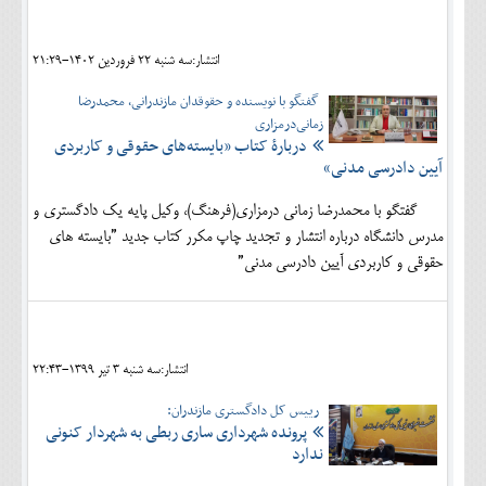
اجتماعی
انتشار:سه شنبه 22 فروردين 1402-21:29
مهرورزان
گفتگو با نویسنده و حقوقدان مازندرانی، محمدرضا
کلینیک
زمانی‌درمزاری
دربارۀ کتاب ”بایسته‌های حقوقی و کاربردی
حقوقی
آیین دادرسی مدنی»
محیط زیست و گردشگری
گفتگو با محمدرضا زمانی درمزاری(فرهنگ)، وکیل پایه یک دادگستری و
مدرس دانشگاه درباره انتشار و تجدید چاپ مکرر کتاب جدید ”بایسته های
فرهنگی و هنری
حقوقی و کاربردی آیین دادرسی مدنی”
اقتصادی
سیاسی
خانه
انتشار:سه شنبه 3 تير 1399-22:43
رییس کل دادگستری مازندران:
پرونده شهرداری ساری ربطی به شهردار کنونی
ندارد