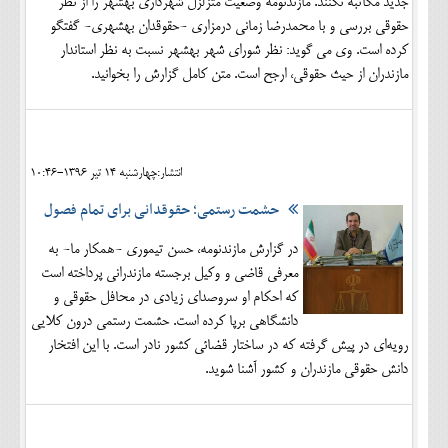
جدید مکاتبه نکنند. مازندنومه وضعیت متزلزل شهرداری بهشهر را از نظر
حقوقی بررسی و با محمدرضا زمانی درمزاری -حقوقدان بهشهری- گفتگو
کرده است. وی می گوید: نظر شورای شهر بهشهر نسبت به نظر استاندار
مازندران از حیث حقوقی، ارجح است. متن کامل گزارش را بخوانید.
انتشار:چهارشنبه 14 تير 1396-10:46
حشمت رستمی؛ حقوقدانی برای تمام فصول
در گزارش مازندنومه، حسن تیموری -همکار ما- به
معرفی قاضی و وکیل برجسته مازندرانی پرداخته است
که احکام او سروصدای زیادی در محافل حقوقی و
دانشگاهی برپا کرده است. حشمت رستمی درون کلایی
رویه‌ای در پیش گرفته که در ساختار قضائی کشور نادر است. با این افتخار
دانش حقوقی مازندران و کشور آشنا شوید.