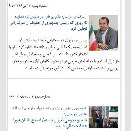
انتشار:دوشنبه 12 تير 1396-9:5
رمزگشایی از اشاره دکتر روحانی در همایش قوه قضاییه
روزی که رییس جمهوری از حقوقدان مازندرانی
تجلیل کرد
رییس جمهوری در سخنرانی خود در همایش قوه
قضاییه به یک قاضی جوان و دانشمند اشاره کرد و او را
افتخار کشور دانست. این قاضی و حقوقدان جوان اهل
مازندران است و با در انداختن طرحی نو در نحوه نگارش آرای صادره و نحوه
بررسی و استناد به قوانین، به نامی آشنا در این حوزه بدل شده است.
انتشار:دوشنبه 2 اسفند 1395-18:3
عضو شورای شهر تهران در حاشیه مراسم اربعین آیت الله
هاشمی در ساری:
جزو نجومی بگیران نیستم/ اصلاح طلبان شورا
شفافیت مالی دارند