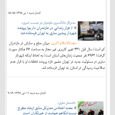
انتشار:شنبه 1 تير 1398-15:15
مدیرکل دادگستری مازندران در نشست خبری:
7 هزار زندانی در مازندران داریم/ پرونده
شهردار پیشین ساری به تهران فرستاده شد
حجت‌الاسلام اکبری:
میزان صلح و سازش در مازندران
کم است/ سال قبل ۴۴۱ تغییر کاربری غیر مجاز به مساحت ۶۷ هکتار صورت
گرفت/ ۶۹۶۳ نفر جمعیت زندان‌های استان است/ به لحاظ اینکه شهردار
ساری در مسئولیت جدید در تهران حضور دارد پرونده تخلفات او با قرار عدم
صلاحیت رسیدگی در استان، به تهران فرستاده شد.
انتشار:سه شنبه 11 دی 1397-9:16
دادستان ساری:
بحث اختلاس مدیرکل سابق ارشاد مطرح
نیست/نگاهم حمایت از خبرنگاران است