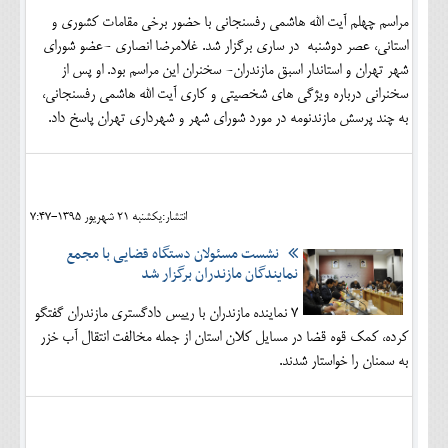
مراسم چهلم آیت الله هاشمی رفسنجانی با حضور برخی مقامات کشوری و
استانی، عصر دوشنبه در ساری برگزار شد. غلامرضا انصاری -عضو شورای
شهر تهران و استاندار اسبق مازندران- سخنران این مراسم بود. او پس از
سخنرانی درباره ویژگی های شخصیتی و کاری آیت الله هاشمی رفسنجانی،
به چند پرسش مازندنومه در مورد شورای شهر و شهرداری تهران پاسخ داد.
انتشار:يکشنبه 21 شهريور 1395-7:47
نشست مسئولان دستگاه قضایی با مجمع
نمایندگان مازندران برگزار شد
7 نماینده مازندران با رییس دادگستری مازندران گفتگو
کرده، کمک قوه قضا در مسایل کلان استان از جمله مخالفت انتقال آب خزر
به سمنان را خواستار شدند.