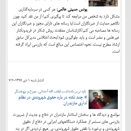
یونس حسینی عالمی:
هر کسی در سرمایه‌گذاری
مشکل دارد به شخص من مراجعه کند تا پیگیری کنم/ از من نقد کنید چون
نگاهم حمایت از خبرنگاران است/با رسانه های دارای مجوز و خبرنگاران این
رسانه ها مصاحبه می کنم/کارشناسان معتقدند روش شکار در فریدونکنار
غیرعلمی و مضر است و باید جلوگیری شود/بحث اختلاس مدیرکل سابق
ارشاد مطرح نیست، نحوه اختصاص این مبالغ است که بازرسی ایراد گرفته
است.
انتشار:شنبه 1 دی 1397-7:2
تازه ترین یادداشت لطف الله آجدانی، مورخ و پژوهشگر
چند نکته در باره حقوق شهروندی در نظام
اداری مازندران
مواضع و دیدگاه ها و سخنان استاندار مازندران در دفاع و جدیت از ضرورت
بازرسی های مستمر از عملکرد دستگاههای اجرایی در دفاع از حقوق
شهروندی و برخورد با نقض حقوق شهروندی، بی هیچ تردیدی اگر در بند