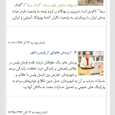
به بهانه نمایش فیلم مستند "اشک سیاه"
/ "اشک
سیاه" تاکیدی است ضروری و بهنگام بر لزوم توجه به وضعیت قرمز حیات
وحش ایران، با رویکردی به وضعیت نگران کنندۀ یوزپلنگ آسیایی و ایرانی.
انتشار:دوشنبه 23 آذر 1394-11:19
7 پرسش حقوقی از پلیس راهور
پرسش های یک حقوقدان درباره تقدم فرمان پلیس بر
علائم راهنمائی و رانندگی، ثبت تخلفات رانندگی مردم
و شهروندان، تعارض بین فرمان پلیس با علائم و
خسارات مترتب بر آن به شهروندان، حمل بدون اطلاع خودروهای مردم به
پارکینگ های عمومی و تحمیل خسارات متعدد به مالکان آنها و...
انتشار:پنجشنبه 14 آبان 1394-16:35