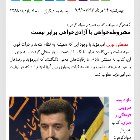
اجتماعی
چهارشنبه 24 مرداد 1397-9:46
توصیه به دیگران 0
تعداد بازدید: 4388
مهرورزان
گفت‌وگو با مولف کتاب «سردار سواد کوهی»
کلینیک
مشروطه‌خواهی با آزادی‌خواهی برابر نیست
حقوقی
مصطفی نوری:
امیرمؤید با وجود این که همیشه به نظام متحد و دولت قوی
توجه داشت و می‌گفت: «باید تفنگ را از دست سرباز محلی گرفت و به جای
محیط زیست و گردشگری
آن، کتاب به دستش داد»، اما رقابت‌های محلی نگذاشتند که امیرمؤید و رضاخان
با هم به نتیجه مطلوب برسند. مذاکرات بسیاری بین آنها انجام شد که در نهایت
فرهنگی و هنری
هم امیرمؤید مغلوب شد.
اقتصادی
سیاسی
مازندنومه،
خانه
سرویس
فرهنگی و
هنری:
کتاب
«سردار
سوادکوهی؛