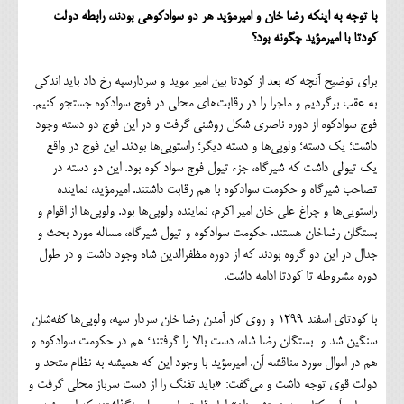
با توجه به اینکه رضا خان و امیرمؤید هر دو سوادکوهی بودند، رابطه دولت
کودتا با امیرمؤید چگونه بود؟
برای توضیح آنچه که بعد از کودتا بین امیر موید و سردارسپه رخ داد باید اندکی
به عقب برگردیم و ماجرا را در رقابت‌های محلی در فوج سوادکوه جستجو کنیم.
فوج سوادکوه از دوره ناصری شکل روشنی گرفت و در این فوج دو دسته وجود
داشت؛ یک دسته؛ ولوپی‌ها و دسته‌ دیگر؛ راستوپی‌ها بودند. این فوج در واقع
یک تیولی داشت که شیرگاه، جزء تیول فوج سواد کوه بود. این دو دسته در
تصاحب شیرگاه و حکومت سوادکوه با هم رقابت داشتند. امیرمؤید، نماینده
راستویی‌ها و چراغ علی خان امیر اکرم، نماینده ولوپی‌ها بود. ولوپی‌ها از اقوام و
بستگان رضاخان هستند. حکومت سوادکوه و تیول شیرگاه، مساله مورد بحث و
جدال در این دو گروه بودند که از دوره مظفرالدین شاه وجود داشت و در طول
دوره مشروطه تا کودتا ادامه داشت.
با کودتای اسفند 1299 و روی کار آمدن رضا خان سردار سپه، ولوپی‌ها کفه‌شان
سنگین شد و بستگان رضا شاه، دست بالا را گرفتند؛ هم در حکومت سوادکوه و
هم در اموال مورد مناقشه آن. امیرمؤید با وجود این که همیشه به نظام متحد و
دولت قوی توجه داشت و می‌گفت: «باید تفنگ را از دست سرباز محلی گرفت و