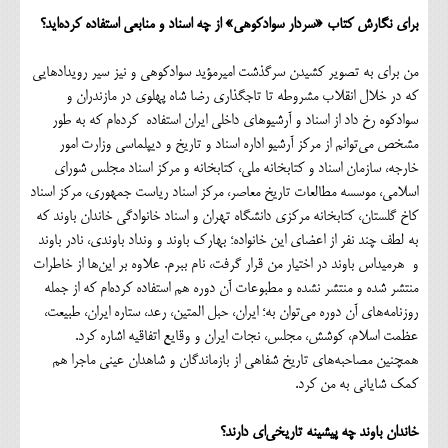
برای نگارش کتاب «سردار سوادکوهی» از چه اسناد و منابعی استفاده کرده‌اید؟
من برای به تصویر کشیدن سرگذشت امیرمؤید سوادکوهی و نیز سیر رویدادهایی
که در خلال انقلاب مشروطه تا تاجگذاری رضا شاه پهلوی در مازندران و
سوادکوه رخ داد از اسناد و آرشیو‌های داخلی ایران استفاده‌ کرده‌ام که به طور
مشخص می‌توانم از مرکز آرشیو اداره اسناد و تاریخ و دیپلماسی وزارت امور
خارجه، سازمان اسناد و کتابخانه ملی، کتابخانه و مرکز اسناد مجلس شورای
اسلامی، موسسه مطالعات تاریخ معاصر، مرکز اسناد ریاست جمهوری، مرکز اسناد
کاخ گلستان، کتابخانه مرکزی دانشگاه تهران و اسناد خانوادگی خاندان باوند که
به لطف چند نفر از اعضای این خانواده؛ بهارک باوند و ونداد باوندی، نادر باوند
و هرمیداس باوند در اختیار من قرار گرفت، نام ببرم. علاوه بر این‌ها از خاطرات
منتشر شده و منتشر نشده و مطبوعات آن دوره هم استفاده کرده‌ام که از جمله
روزنامه‌های آن دوره می‌توان به؛ ایران، حبل المتین، رعد، ستاره ایران، طبیعت،
عظمت اسلام، کوشش، مجلس، نجات ایران و وقایع اتفاقیه اشاره کرد.
همچنین مصاحبه‌های تاریخ شفاهی از بازماندگان و شاهدان عینی ماجرا هم
کمک شایانی به من کرد.
خاندان باوند چه پیشینه تاریخی‌ای دارند؟