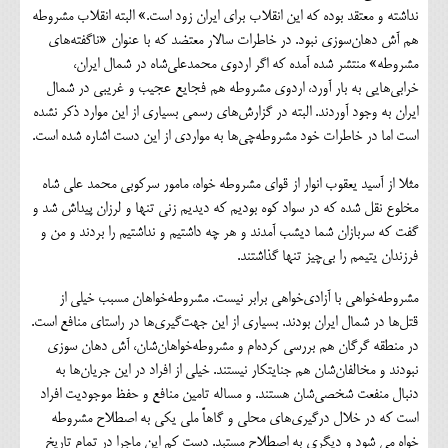
نداشته و معتقد بوده که این انقلاب برای ایران زود است.» البته انقلاب مشروطه
هم آش دهان‌سوزی نبود. در خاطرات سالار معتضد که با عنوان «ناگفته‌های
مشروطه» منتشر شده آمده که اگر اردوی محمدعلی‌شاه در شمال ایران،
خرابی‌هایی به بار آورد، اردوی مشروطه هم فجایع عجیب و غریبی در شمال
ایران به وجود آوردند. البته در گزارش‌های رسمی بسیاری از این موارد ذکر نشده
است اما در خاطرات خود مشروطه‌چی‌ها به مواردی از این دست اشاره شده است.
مثلا از آسید یعقوب انوار از قوای مشروطه خواه، مامور سرکوبی محمد علی شاه
مخلوع نقل شده که در سواد کوه بودیم که دیدیم زنی تنها و لرزان پیداش شد و
گفت که سربازان شما دیشب آمدند و هر چه داشتیم و نداشتیم را بردند و من و
فرزندان یتیمم را بی‌چیز تنها گذاشتند.
مشروطه‌خواهی با آزادی‌خواهی برابر نیست. مشروطه‌خواهان مسبب خیلی از
قتل‌ها در شمال ایران بودند. بسیاری از این جهت‌گیری‌ها در راستای منافع است.
در منطقه گرگان هم بررسی کرده‌ام و مشروطه‌خواهان‌شان، آش دهان سوزی
نبودند و مخالفان‌شان هم جنایتکار نیستند. خیلی از افراد در این جریان‌ها به
دنبال منفعت شخصی‌شان هستند. و مساله تامین منافع و حفظ موجودیت افراد
است که در خلال درگیری‌های محلی و گاهاً ملی یکی به اصطلاح مشروطه
خواه می شود و دیگری به اصطلاح مستبد. دست کم این ماجرا در تمام تاریخ