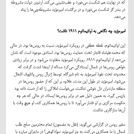
که در نهایت هم شکست می‌خورد و عقب‌نشینی می‌کند. اردوی دولت مشروطه
در بندر گز شکست می‌خورد و در برگشت، امیرمؤید مشروطه‌چی‌ها را پناه
می‌دهد.
امیرمؤید چه نگاهی به اولتیماتوم 1911 داشت؟
این اولتیماتوم، نقطه عطفی در رویکرد امیرمؤید، نسبت به روس‌ها بود. در حالی
که محمدعلیشاه قاجار تحت حمایت روس‌ها بود. اسنادی موجود است که نشان
می‌دهد از اولتیماتوم 1911، رویکرد امیرمؤید متفاوت می‌شود و در برابر زیادی
خواهی روس‌ها در شمال ایستادگی می‌کرد مساله از اینجا شدت گرفت که
محدوده تحت نفوذ امیرمؤید به نام شیرگاه، توسط ژنرال روس پاتاپوف اشغال
می‌شود. امیرمؤید در طول این مدت، علاوه بر این که از حضور روس‌ها در
منطقه مازندران دل خوشی نداشت، می‌خواست املاکی را که از دست داده بود
بازپس گیرد. به همین دلیل هم در برابر روس‌ها ایستاد. در حالی که هر چه
حکومت مرکزی بر او فشار می‌آورد تا با روس‌ها همکاری کند، او هیچ وقت با
آن‌ها سازگاری نداشت.
سفیر روس در گزارشی می‌گوید: (نقل به مضمون) تمام محترمین صلح طلب
شمال با ما همکاری می‌کنند به جز امیرمؤید سوادکوهی! در ماجرای مبارزه با