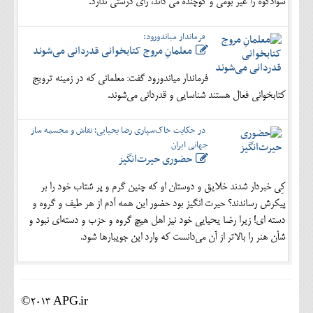
سوادکوه را غیر بومی و کوچنده می داند، رای درستی ندارد.
فرماندار میاندورود:
معلمانِ مروج کتابخوانی قدردانی می‌شوند
فرماندار میاندورود گفت: معلمانی که در زمینه ترویج
کتابخوانی فعال هستند شناسایی و قدردانی می‌شوند.
در حکایت خاک‌سپاری رضا یحیایی؛ نقاش و مجسمه ساز
جهانی ایران
حضوری حیرت‌انگیز
کِی خبردار شدند خلایق و دوستان او که چنین گرم و پر شتاب خود را بر
پیکرش رساندند؟ حیرت انگیز بود حضور این همه آدم از هر طیف و گروه و
دسته ای! زیرا رضا یحیایی خود نیز اهل هیچ گروه و حزب و دسته‌ای نبود و
شأن هنر را بالاتر از آن می‌دانست که وارد این جویبارها شود.
©2013 APG.ir