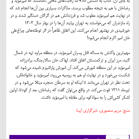
به جای آن، کتاب به دستش داد» اما رقابت‌های محلی نگذاشتند که امیرمؤید و
رضاخان با هم به نتیجه مطلوب برسند. مذاکرات بسیاری بین آن‌ها انجام شد که
در نهایت هم امیرمؤید مغلوب شد و فرزندانش هم در گرگان دستگیر شدند و در
راه مازندران که می‌خواستند به تهران بیایند آن‌ها را در بهار سال 1303
خورشیدی در بهشهر اعدام می‌کنند. این اتفاق ظاهراً در اثر توطئه‌های چراغ‌علی
خان امیر اکرم انجام می‌شود!
مهم‌ترین واکنش به مساله قتل پسران امیرمؤید، در منطقه مراوه تپه در شمال
گنبد، مرز ایران و ترکمنستان اتفاق افتاد. لهاک خان سالارجنگ، برادرزاده
امیرمؤید در این منطقه شورش می‌کند. آن شورش پاراشیزم نامیده می‌شود که
شکست می‌خورد و در نهایت او هم به روسیه می‌رود. امیرمؤید و خانواده‌اش،
تحت نظر در تهران می‌مانند تا اینکه او به سرطان حنجره مبتلا می‌شود و در
تیرماه 1311 فوت می‌کند. در واقع می‌توان گفت که رضاخان، بعد از کودتا، اولین
لشکر کشی‌اش را به سوادکوه برای مقابله با امیرمؤید داشت.
منبع: مریم منصوری، خبرگزاری ایبنا