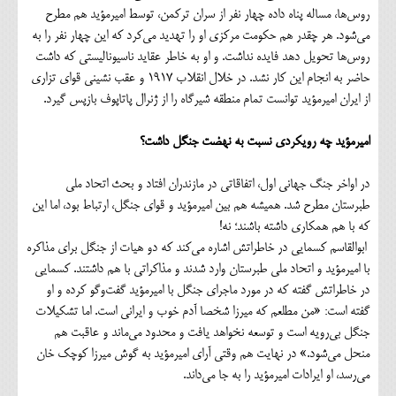
روس‌ها، مساله پناه داده چهار نفر از سران ترکمن، توسط امیرمؤید هم مطرح
می‌شود. هر چقدر هم حکومت مرکزی او را تهدید می‌کرد که این چهار نفر را به
روس‌ها تحویل دهد فایده نداشت. و او به خاطر عقاید ناسیونالیستی که داشت
حاضر به انجام این کار نشد‌. در خلال انقلاب 1917 و عقب نشینی قوای تزاری
از ایران امیرمؤید توانست تمام منطقه شیرگاه را از ژنرال پاتاپوف بازپس گیرد.
امیرمؤید چه رویکردی نسبت به نهضت جنگل داشت؟
در اواخر جنگ جهانی اول، اتفاقاتی در مازندران افتاد و بحث اتحاد ملی
طبرستان مطرح شد. همیشه هم بین امیرمؤید و قوای جنگل، ارتباط بود، اما این
که با هم همکاری داشته باشند؛ نه!
ابوالقاسم کسمایی در خاطراتش اشاره می‌کند که دو هیات از جنگل برای مذاکره
با امیرمؤید و اتحاد ملی طبرستان وارد شدند و مذاکراتی با هم داشتند. کسمایی
در خاطراتش گفته که در مورد ماجرای جنگل با امیرمؤید گفت‌وگو کرده و او
گفته است: «من مطلعم که میرزا شخصا آدم خوب و ایرانی است. اما تشکیلات
جنگل بی‌رویه است و توسعه نخواهد یافت و محدود می‌ماند و عاقبت هم
منحل می‌شود.» در نهایت هم وقتی آرای امیرمؤید به گوش میرزا کوچک خان
می‌رسد، او ایرادات امیرمؤید را به جا می‌داند.