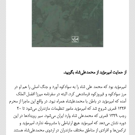
از حمایت امیرمؤید از محمدعلی‌شاه بگویید.
امیرمؤید بود که محمد علی شاه را به سوادکوه آورد و جنگ اصلی را هم او در
مرز سوادکوه و فیروزکوه فرماندهی کرد. البته در سفرنامه میرزا افضل الملک
آمده که امیرمؤید در باطن با محمدعلیشاه همراه نبود. در واقع این ماجرا از محرم
1326 قمری شروع شد که امیرمؤید مامور تنظیمات مازندران می‌شود تا 20
رجب 1329 قمری که محمدعلی شاه وارد ایران می‌شود. سیر رویدادها در این
دوره نشان می‌دهد که امیرمؤید هیچ ارتباطی با مشروطه ندارد. امیرمؤید و
ترکمن‌ها و افرادی از مناطق مختلف مازندران در اردوی محمدعلی‌شاه هستند