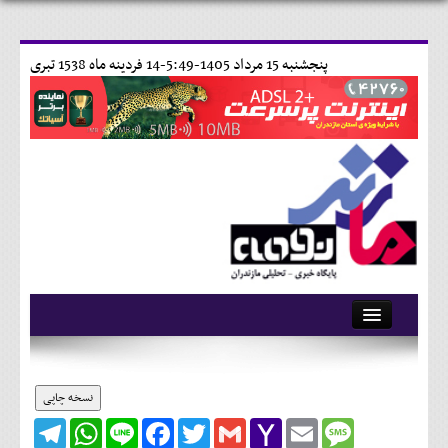
پنجشنبه 15 مرداد 1405-5:49-
14 فردينه ماه 1538 تبری
آرشیو
تماس با ما
نسخه چاپی
Telegram
WhatsApp
Line
Facebook
Twitter
Gmail
Yahoo
Email
Message
وبلاگ
Mail