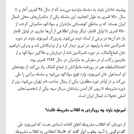
پیشینه خاندان باوند به سلسله باوندیه می‌رسد که از سال 45 قمری آغاز و تا
سال 750 قمری به طول انجامید. این سلسله یکی از حکمران‌های محلی شمال
ایران هستند که بر مناطق کوهستانی مازندران و سوادکوه حکمرانی کردند. از
750 قمری تا اوایل قاجار، دیگر چندان اطلاعی از آن‌ها نداریم. در اوایل قاجار
باز نام آن‌ها در برخی از اسناد دیده می‌شود. پدربزرگ امیرمؤید باوند در دوره
ناصرالدین شاه با ولیعهد در تبریز دیدار کرد و از نزدیکانش شد و پدرش، ابراهیم
خان شعاع‌الملک، در دوره ناصرالدین شاه از درباریان و ملاکین سوادکوه و از
ملتزمین رکاب او در سفرش به مازندران در سال 1382 قمری بود.
اعتماد‌السلطنه هم در روزنامه خاطراتش از شعاع الملک یاد می‌کند. از بچه‌های
او، اسماعیل خان امیرمؤید، وارد فوج سوادکوه می‌شود و سلسله مراتبی را طی
می‌کند و در اواخر دوره مظفری، یکی از رجال صاحب نام تهران می‌شود. وی از
دوره مشروطه تا روی کار آمدن رضاخان سردار سپه، یکی از شخصیت‌های
اصلی تحولات شمال ایران است.
امیرمؤید باوند چه رویکردی به انقلاب مشروطه داشت؟
از دوره‌ای که انقلاب مشروطه اتفاق افتاده، اسنادی هست که امیرمؤید طی
گفت‌و‌گویی با آسید یعقوب انوار گفته که «اصلا اعتقادی به انقلاب مشروطه